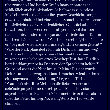
“Schon gut.” Tamrin hatte den ersten Schrecken
überwunden. Und bei der Gräfin Imarkar hatte es ja
schließlich auch funktioniert. So halbwegs zumindest.
Möglicherweise machte es ihre ganze Geschichte sogar
etwas glaubhafter. Und eine solche Sprachbarriere konnte
ihn vielleicht sogar vor bedenklichen Gesprächsthemen
bewahren. Doch, wenn er mit ruhigerem Kopf darüber
nachdachte, fanden sich sogar auch Vorteile darin. Tamrin
fand sein Lächeln wieder. “Wird schon schiefgehen.” lachte
er. “Sag mal - wie haben wir uns eigentlich kennen gelernt ?
Wäre der Park plausibel ? Ich sah Dich, war hin und weg
und habe Dich angesprochen ? Und weil Du so ein
reizendes und liebenswertes Geschöpf bist, hast Du dich
bereit erklärt, mir beim Erlernen der Sprache zu helfen ?”
Grübelnd zog er die Nase kraus. “Meinst Du, das würde
Deine Tante überzeugen ? Dann brauchen wir aber doch
eine angemessene Entlohnung.” Er grinste Tári schief an.
“Was heißt also: Ihre Nichte ist die liebreizenste und
schönste junge Dame, die ich je sah. Mein Herz stand
augenblicklich in Flammen. ? “ schmetterte er theatralisch
über das Feuer hinweg. Na, wenigstens der Teil würde
stimmen.