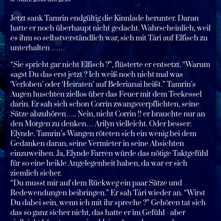
Jetzt sank Tamrin endgültig die Kinnlade herunter. Daran
hatte er noch überhaupt nicht gedacht. Wahrscheinlich, weil
es ihm so selbstverständlich war, sich mit Tári auf Elfisch zu
unterhalten ……
“Sie spricht gar nicht Elfisch ?”, flüsterte er entsetzt. “Warum
sagst Du das erst jetzt ? Ich weiß noch nicht mal was
‘Verloben’ oder ‘Heiraten’ auf Belerianai heißt.” Tamrin’s
Augen huschten ziellos über das Feuer mit dem Teekessel
darin. Er sah sich schon Corrin zwangsverpflichten, seine
Sätze abzuhören….. Nein, nicht Corrin !! er brauchte nur an
den Morgen zu denken… Arilyn vielleicht. Oder besser:
Elynde. Tamrin’s Wangen röteten sich ein wenig bei dem
Gedanken daran, seine Vermieter in seine Absichten
einzuweihen. Ja, Elynde Farren würde das nötige Taktgefühl
für so eine heikle Angelegenheit haben, da war er sich
ziemlich sicher.
“Du musst mir auf dem Rückweg ein paar Sätze und
Redewendungen beibringen.” Er sah Tári wieder an. “Wirst
Du dabei sein, wenn ich mit ihr spreche ?” Gehören tat sich
das so ganz sicher nicht, das hatte er im Gefühl - aber