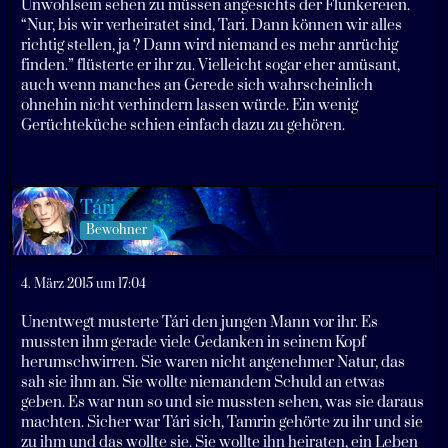
Unwohlsein sehen zu müssen angesichts der Flunkereien.
“Nur, bis wir verheiratet sind, Tari. Dann können wir alles
richtig stellen, ja ? Dann wird niemand es mehr anrüchig
finden.” flüsterte er ihr zu. Vielleicht sogar eher amüsant,
auch wenn manches an Gerede sich wahrscheinlich
ohnehin nicht verhindern lassen würde. Ein wenig
Gerüchteküche schien einfach dazu zu gehören.
Tári
Bewohner
4. März 2015 um 17:04
Unentwegt musterte Tári den jungen Mann vor ihr. Es
mussten ihm gerade viele Gedanken in seinem Kopf
herumschwirren. Sie waren nicht angenehmer Natur, das
sah sie ihm an. Sie wollte niemandem Schuld an etwas
geben. Es war nun so und sie mussten sehen, was sie daraus
machten. Sicher war Tári sich, Tamrin gehörte zu ihr und sie
zu ihm und das wollte sie. Sie wollte ihn heiraten, ein Leben