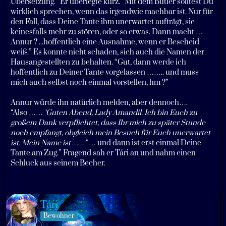
Übersetzung.” Er überlegte kurz. “Mit dem Butler solltest Du
wirklich sprechen, wenn das irgendwie machbar ist. Nur für
den Fall, dass Deine Tante ihm unerwartet aufträgt, sie
keinesfalls mehr zu stören, oder so etwas. Dann macht …
Annur ? ...hoffentlich eine Ausnahme, wenn er Bescheid
weiß.” Es konnte nicht schaden, sich auch die Namen der
Hausangestellten zu behalten. “Gut, dann werde ich
hoffentlich zu Deiner Tante vorgelassen …….. und muss
mich auch selbst noch einmal vorstellen, hm ?”
Annur würde ihn natürlich melden, aber dennoch….
“Also ……
‘Guten Abend, Lady Amandil. Ich bin Euch zu
großem Dank verpflichtet, dass Ihr mich zu später Stunde
noch empfangt, obgleich mein Besuch für Euch unerwartet
ist. Mein Name ist ……”
… und dann ist erst einmal Deine
Tante am Zug.” Fragend sah er Tári an und nahm einen
Schluck aus seinem Becher.
Tári
Bewohner