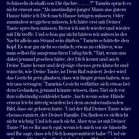
Schüsseln deshalb von Dir dachte…..…. ?” Tamrin sprach es
nicht erneut aus. “Als anständiger junger Mann aus gutem
Hause hätte ich Dich nach Hause bringen müssen. Oder
zumindest weggehen müssen. Ich hätte erst mit Deiner
Tante sprechen müssen. Bevor ich mich wieder und wieder
mit Dir treffe. Und schon gar nicht hätten wir mitten in der
Nacht allein am Strand sein dürfen.” Tamrin schüttelte den
Kopf. Es war gar nicht so einfach, etwas zu erklären, was
man selbst für ausgemachten Unfug hielt. “Tári, wenn uns
dabei jemand gesehen hätte, der Dich kennt und auch
Deine Tante kennt und derjenige ebenso gern klatscht und
tratscht, wie Deine Tante, ist Dein Ruf ruiniert. Jeder wird
das Gerücht gern glauben, dass wir längst getan haben, was
wir uns versagen." Tamrin's Gesicht verfärbte sich etwas bei
dem Gedanken, jemand könnte wissen, dass Tári sich vor
ihm vollständig entkleidet hatte. Auch wenn seine Hände
erneut leicht zitterig wurden bei dem atemberaubenden
Bild, dass sie geboten hatte. "Und der Ruf Deiner Tante wäre
ebenso ruiniert, der Deiner Familie. Du findest es vielleicht
nicht wichtig. Und ich auch nicht. Aber was ist mit Deiner
Tante ? Ist es Ihr auch egal, wenn ich mich vor sie hinstelle
und Ihr sage, dass ich Dich kompromittiert habe ? Und sie