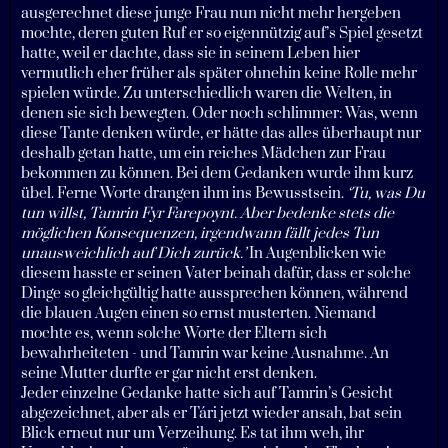
ausgerechnet diese junge Frau nun nicht mehr hergeben
mochte, deren guten Ruf er so eigennützig auf’s Spiel gesetzt
hatte, weil er dachte, dass sie in seinem Leben hier
vermutlich eher früher als später ohnehin keine Rolle mehr
spielen würde. Zu unterschiedlich waren die Welten, in
denen sie sich bewegten. Oder noch schlimmer: Was, wenn
diese Tante denken würde, er hätte das alles überhaupt nur
deshalb getan hatte, um ein reiches Mädchen zur Frau
bekommen zu können. Bei dem Gedanken wurde ihm kurz
übel. Ferne Worte drangen ihm ins Bewusstsein.
‘Tu, was Du
tun willst, Tamrin Fyr Farepoynt. Aber bedenke stets die
möglichen Konsequenzen, irgendwann fällt jedes Tun
unausweichlich auf Dich zurück.’
In Augenblicken wie
diesem hasste er seinen Vater beinah dafür, dass er solche
Dinge so gleichgültig hatte aussprechen können, während
die blauen Augen einen so ernst musterten. Niemand
mochte es, wenn solche Worte der Eltern sich
bewahrheiteten - und Tamrin war keine Ausnahme. An
seine Mutter durfte er gar nicht erst denken.
Jeder einzelne Gedanke hatte sich auf Tamrin’s Gesicht
abgezeichnet, aber als er Tári jetzt wieder ansah, bat sein
Blick erneut nur um Verzeihung. Es tat ihm weh, ihr