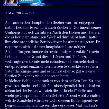
Bewohner
4. März 2015 um 18:10
Als Tamrin den dampfenden Becher von Tári entgegen
nahm, bedauerte er, nicht auch Zucker im Sortiment seines
Umhangs mit sich zu führen. Nach den Höhen und Tiefen,
die er heute im ständigen Wechsel durchlebt hatte, hätte
ihm eine ordentliche Portion davon bestimmt gut getan. Er
notierte es sich auf einer imaginären Liste nötiger
Anschaffungen. Immerhin beabsichtigte er, zukünftig sein
Leben mit dem Grund dieser Höhen und Tiefen zu
verbringen, es konnte nicht schaden, sich vorsichtshalber
entsprechend einzurichten. Im Geiste streckte er seinem
Vater die Zunge raus und es tat fast ebenso gut wie eine
Portion Zucker es vielleicht getan hätte.
In kleinen Schlucken trank er von dem heißen Tee. Zu lang
gewartet, dachte er beiläufig - aber eigentlich in Gedanken
schon bei der Frage, wie sich dieses hochoffizielle und
wichtige Gespräch am übernächsten Abend wohl gestalten
würde. Zunächst würde er wohl diesem Butler irgendwie
begreiflich machen müssen, dass er dieses Mal mit Tári’s