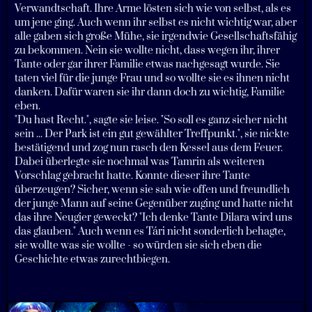
Verwandtschaft. Ihre Arme lösten sich wie von selbst, als es
um jene ging. Auch wenn ihr selbst es nicht wichtig war, aber
alle gaben sich große Mühe, sie irgendwie Gesellschaftsfähig
zu bekommen. Nein sie wollte nicht, dass wegen ihr, ihrer
Tante oder gar ihrer Familie etwas nachgesagt wurde. Sie
taten viel für die junge Frau und so wollte sie es ihnen nicht
danken. Dafür waren sie ihr dann doch zu wichtig, Familie
eben.
"Du hast Recht.", sagte sie leise. "So soll es ganz sicher nicht
sein ... Der Park ist ein gut gewählter Treffpunkt.", sie nickte
bestätigend und zog nun rasch den Kessel aus dem Feuer.
Dabei überlegte sie nochmal was Tamrin als weiteren
Vorschlag gebracht hatte. Konnte dieser ihre Tante
überzeugen? Sicher, wenn sie sah wie offen und freundlich
der junge Mann auf seine Gegenüber zuging und hatte nicht
das ihre Neugier geweckt? "Ich denke Tante Dilara wird uns
das glauben." Auch wenn es Tári nicht sonderlich behagte,
sie wollte was sie wollte - so würden sie sich eben die
Geschichte etwas zurechtbiegen.