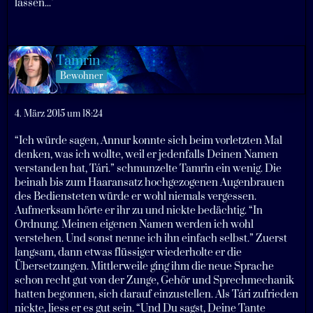
lassen..."
Tamrin
Bewohner
4. März 2015 um 18:24
“Ich würde sagen, Annur konnte sich beim vorletzten Mal
denken, was ich wollte, weil er jedenfalls Deinen Namen
verstanden hat, Tári.” schmunzelte Tamrin ein wenig. Die
beinah bis zum Haaransatz hochgezogenen Augenbrauen
des Bediensteten würde er wohl niemals vergessen.
Aufmerksam hörte er ihr zu und nickte bedächtig. “In
Ordnung. Meinen eigenen Namen werden ich wohl
verstehen. Und sonst nenne ich ihn einfach selbst.” Zuerst
langsam, dann etwas flüssiger wiederholte er die
Übersetzungen. Mittlerweile ging ihm die neue Sprache
schon recht gut von der Zunge, Gehör und Sprechmechanik
hatten begonnen, sich darauf einzustellen. Als Tári zufrieden
nickte, liess er es gut sein. “Und Du sagst, Deine Tante