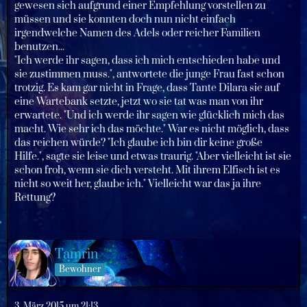
gewesen sich aufgrund einer Empfehlung vorstellen zu
müssen und sie konnten doch nun nicht einfach
irgendwelche Namen des Adels oder reicher Familien
benutzen...
"Ich werde ihr sagen, dass ich mich entschieden habe und
sie zustimmen muss.", antwortete die junge Frau fast schon
trotzig. Es kam gar nicht in Frage, dass Tante Dilara sie auf
eine Wartebank setzte, jetzt wo sie tat was man von ihr
erwartete. "Und ich werde ihr sagen wie glücklich mich das
macht. Wie sehr ich das möchte." War es nicht möglich, dass
das reichen würde? "Ich glaube ich bin dir keine große
Hilfe.", sagte sie leise und etwas traurig. "Aber vielleicht ist sie
schon froh, wenn sie dich versteht. Mit ihrem Elfisch ist es
nicht so weit her, glaube ich." Vielleicht war das ja ihre
Rettung?
Tamrin
Bewohner
3. März 2015 um 21:13