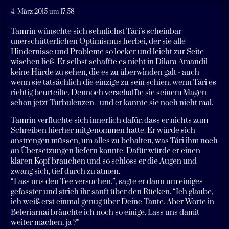
4. März 2015 um 17:58
Tamrin wünschte sich sehnlichst Tári’s scheinbar
unerschütterlichen Optimismus herbei, der sie alle
Hindernisse und Probleme so locker und leicht zur Seite
wischen ließ. Er selbst schaffte es nicht in Dilara Amandil
keine Hürde zu sehen, die es zu überwinden galt - auch
wenn sie tatsächlich die einzige zu sein schien, wenn Tári es
richtig beurteilte. Dennoch verschaffte sie seinem Magen
schon jetzt Turbulenzen - und er kannte sie noch nicht mal.
Tamrin verfluchte sich innerlich dafür, dass er nichts zum
Schreiben hierher mitgenommen hatte. Er würde sich
anstrengen müssen, um alles zu behalten, was Tári ihm noch
an Übersetzungen liefern konnte. Dafür würde er einen
klaren Kopf brauchen und so schloss er die Augen und
zwang sich, tief durch zu atmen.
“Lass uns den Tee versuchen.”, sagte er dann um einiges
gefasster und strich ihr sanft über den Rücken. “Ich glaube,
ich weiß erst einmal genug über Deine Tante. Aber Worte in
Beleriarnai bräuchte ich noch so einige. Lass uns damit
weiter machen, ja ?”