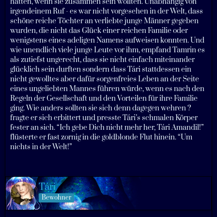
hatten, wenn sie zusammen sein wollten. Unabhängig von
irgendeinem Ruf - es war nicht vorgesehen in der Welt, dass
schöne reiche Töchter an verliebte junge Männer gegeben
wurden, die nicht das Glück einer reichen Familie oder
wenigstens eines adeligen Namens aufweisen konnten. Und
wie unendlich viele junge Leute vor ihm, empfand Tamrin es
als zutiefst ungerecht, dass sie nicht einfach miteinander
glücklich sein durften sondern dass Tári stattdessen ein
nicht gewolltes aber dafür sorgenfreies Leben an der Seite
eines ungeliebten Mannes führen würde, wenn es nach den
Regeln der Gesellschaft und den Vorteilen für ihre Familie
ging. Wie anders sollten sie sich denn dagegen wehren ?
fragte er sich erbittert und presste Tári’s schmalen Körper
fester an sich. “Ich gebe Dich nicht mehr her, Tári Amandil!”
flüsterte er fast zornig in die goldblonde Flut hinein. “Um
nichts in der Welt!”
Tári
Bewohner