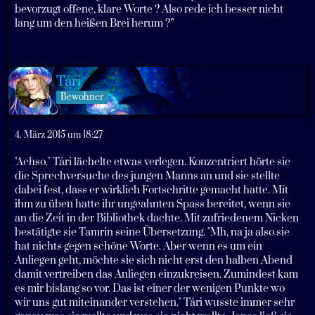
bevorzugt offene, klare Worte ? Also rede ich besser nicht
lang um den heißen Brei herum ?”
Tári
Bewohner
4. März 2015 um 18:27
"Achso." Tári lächelte etwas verlegen. Konzentriert hörte sie
die Sprechversuche des jungen Manns an und sie stellte
dabei fest, dass er wirklich Fortschritte gemacht hatte. Mit
ihm zu üben hatte ihr ungeahnten Spass bereitet, wenn sie
an die Zeit in der Bibliothek dachte. Mit zufriedenem Nicken
bestätigte sie Tamrin seine Übersetzung. "Mh, na ja also sie
hat nichts gegen schöne Worte. Aber wenn es um ein
Anliegen geht, möchte sie sich nicht erst den halben Abend
damit vertreiben das Anliegen einzukreisen. Zumindest kam
es mir bislang so vor. Das ist einer der wenigen Punkte wo
wir uns gut miteinander verstehen." Tári wusste immer sehr