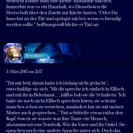
vielleicht könnte man eine kleine Ausnahme machen.
Immerhin war es ein Haushalt, wo Dienstboten die
Herrschaft über den Zutritt zur Küche hatten. “Oder Du
lauschst an der Tür und springst mir bei, wenn es brenzlig
werden sollte.” hoffnungsvoll blickte er Tári an.
Tári
Bewohner
3. März 2015 um 21:17
"Tut mir leid, daran hatte ich bislang nicht gedacht.",
entschuldige sie sich. "Mit dir spreche ich einfach in Elfisch
und mit ihr in Belerianai ...", hilflos hob sie die Schultern. "Ich
habe sie noch nicht Elfisch sprechen hören, sie scheint
manches schon zu verstehen, zumindest hat sie mit meiner
Mutter auch gesprochen..." Tári schüttelte etwas ratlos den
Kopf. Soweit sie wusste war ihre Tante ein Mensch,
abstammend vom Nordvolk. Wie ihr Vater und ihr Onkel. Sie
sprachen noch eine andere Sprache unter sich. Doch das