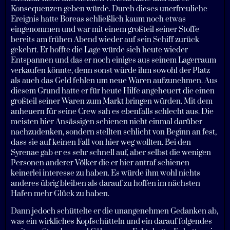
Konsequenzen geben würde. Durch dieses unerfreuliche
Ereignis hatte Boreas schließlich kaum noch etwas
eingenommen und war mit einem großteil seiner Stoffe
bereits am frühen Abend wieder auf sein Schiff zurück
gekehrt. Er hoffte die Lage würde sich heute wieder
Entspannen und das er noch einiges aus seinem Lagerraum
verkaufen könnte, denn sonst würde ihm sowohl der Platz
als auch das Geld fehlen um neue Waren aufzunehmen. Aus
diesem Grund hatte er für heute Hilfe angeheuert die einen
großteil seiner Waren zum Markt bringen würden. Mit dem
anheuern für seine Crew sah es ebenfalls schlecht aus. Die
meisten hier Ansässigen schienen nicht einmal darüber
nachzudenken, sondern stellten schlicht von Beginn an fest,
dass sie auf keinen Fall von hier weg wollten. Bei den
Syrenae gab er es sehr schnell auf, aber selbst die wenigen
Personen anderer Völker die er hier antraf schienen
keinerlei interesse zu haben. Es würde ihm wohl nichts
anderes übrig bleiben als darauf zu hoffen im nächsten
Hafen mehr Glück zu haben.
Dann jedoch schüttelte er die unangenehmen Gedanken ab,
was ein wirkliches Kopfschütteln und ein darauf folgendes