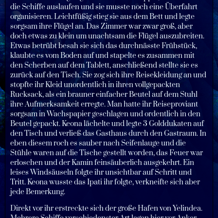
die Schiffe auslaufen und sie musste noch eine Überfahrt
organisieren. Leichtfüßig stieg sie aus dem Bett und legte
sorgsam ihre Flügel an. Das Zimmer war zwar groß, aber
doch etwas zu klein um unachtsam die Flügel auszubreiten.
Etwas betrübt besah sie sich das durchnässte Frühstück,
klaubte es vom Boden auf und stapelte es zusammen mit
den Scherben auf dem Tablett, anschließend stellte sie es
zurück auf den Tisch. Sie zog sich ihre Reisekleidung an und
stopfte ihr Kleid unordentlich in ihren vollgepackten
Rucksack, als ein brauner einfacher Beutel auf dem Stuhl
ihre Aufmerksamkeit erregte. Man hatte ihr Reiseproviant
sorgsam in Wachspapier geschlagen und ordentlich in den
Beutel gepackt. Keona lächelte und legte 3 Golddukaten auf
den Tisch und verließ das Gasthaus durch den Gastraum. In
eben diesem roch es sauber nach Seifenlauge und die
Stühle waren auf die Tische gestellt worden, das Feuer war
erloschen und der Kamin feinsäuberlich ausgekehrt. Ein
leises Windsäuseln folgte ihr unsichtbar auf Schritt und
Tritt. Keona wusste das Ipati ihr folgte, verkneifte sich aber
jede Bemerkung.
Direkt vor ihr erstreckte sich der große Hafen von Yelindea.