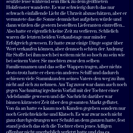
seufzte leise während sein Blick zu dem geöffneten
Holzfenster wanderte. Es war schwierig durch das nur
schwach einfallende Licht die Uhrzeit abzuschätzen, aber er
vermutete das die Sonne demnächst aufgehen würde und
dann würden die gestern bestellten Lieferanten eintreffen...
Also hatte er eigentlich keine Zeit zu verlieren. Schlielich
waren die letzten beiden Verkaufstage nur minder
Erfolgreich gewesen. Er hatte zwar einige Dinge sogar über
Wert verkaufen können, aber dennoch schien der Andrang
für Stoffe bei ihm noch bei weitem nicht so hoch zu sein wie
bei seinem Vater. Sie mochten zwar den selben
Familiennamen und das selbe Wappen tragen, aber nichts
desto trotz hatte er eben ein anderes Schiff und dadurch
schienen viele Stammkunden seines Vaters den weg zu ihm
nicht auf sich zu nehmen. Am Tag zuvor war dann auch noch
gegen Nachmittag irgednein Vorfall mit der Tochter einer
Adelsfamilie gewesen und die Nachricht darüber war
binnen kürzester Zeit über den gesamten Markt geflutet.
Von da an hatte es kaum noch Kunden gegeben sondern nur
noch Gerüchteküche und Klatsch. Es war zwar noch nicht
ganz durchgedrungen wer Schuld an dem ganzen hatte, fest
stand jedoch das sich die Tochter eben jenes Adligen
offenbar nicht unerheblich verletzt hatte und das es