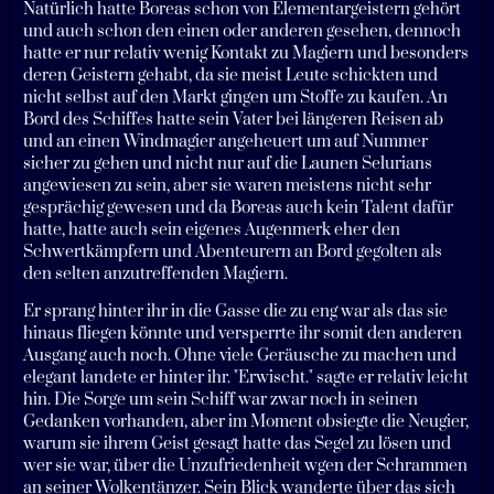
Natürlich hatte Boreas schon von Elementargeistern gehört
und auch schon den einen oder anderen gesehen, dennoch
hatte er nur relativ wenig Kontakt zu Magiern und besonders
deren Geistern gehabt, da sie meist Leute schickten und
nicht selbst auf den Markt gingen um Stoffe zu kaufen. An
Bord des Schiffes hatte sein Vater bei längeren Reisen ab
und an einen Windmagier angeheuert um auf Nummer
sicher zu gehen und nicht nur auf die Launen Selurians
angewiesen zu sein, aber sie waren meistens nicht sehr
gesprächig gewesen und da Boreas auch kein Talent dafür
hatte, hatte auch sein eigenes Augenmerk eher den
Schwertkämpfern und Abenteurern an Bord gegolten als
den selten anzutreffenden Magiern.
Er sprang hinter ihr in die Gasse die zu eng war als das sie
hinaus fliegen könnte und versperrte ihr somit den anderen
Ausgang auch noch. Ohne viele Geräusche zu machen und
elegant landete er hinter ihr. "Erwischt." sagte er relativ leicht
hin. Die Sorge um sein Schiff war zwar noch in seinen
Gedanken vorhanden, aber im Moment obsiegte die Neugier,
warum sie ihrem Geist gesagt hatte das Segel zu lösen und
wer sie war, über die Unzufriedenheit wgen der Schrammen
an seiner Wolkentänzer. Sein Blick wanderte über das sich