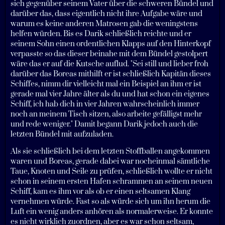
sich gegenüber seinem Vater über die schweren Bündel und
darüber das, dass eigentlich nicht ihre Aufgabe wäre und
warum es keine anderen Matrosen gab die weningstens
helfen würden. Bis es Darik schließlich reichte und er
seinem Sohn einen ordentlichen Klapps auf den Hinterkopf
verpasste so das dieser beinahe mit dem Bündel gestolpert
wäre das er auf die Kutsche auflud. "Sei still und lieber froh
darüber das Boreas mithilft er ist schließlich Kapitän dieses
Schiffes, nimm dir vielleicht mal ein Beispiel an ihm er ist
gerade mal vier Jahre älter als du und hat schon ein eigenes
Schiff, ich hab dich in vier Jahren wahrscheinlich immer
noch an meinem Tisch sitzen, also arbeite gefälligst mehr
und rede weniger." Damit begann Darik jedoch auch die
letzten Bündel mit aufzuladen.
Als sie schließlich bei dem letzten Stoffballen angekommen
waren und Boreas, gerade dabei war nocheinmal sämtliche
Taue, Knoten und Seile zu prüfen, schließlich wollte er nicht
schon in seinem ersten Hafen schrammen an seinem neuen
Schiff, kam es ihm vor als ob er einen seltsamen Klang
vernehmen würde. Fast so als würde sich um ihn herum die
Luft ein wenig anders anhören als normalerweise. Er konnte
es nicht wirklich zuordnen, aber es war schon seltsam,