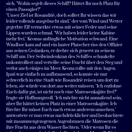
sich. "Wohin segelt dieses Schiff? Hättet Ihr noch Platz für
einen Passagier?"
"Unser Ziel ist Rosandriè, doch solltet Ihr wissen das wir
leider vollends ausgebucht sind." der vom Wind und Wetter
gegerbte Elf vermerkte etwas mit seiner Feder und seine
Lippen wurden schmal. "Wir haben leider keine Kabine
mehr frei." Keonas anfängliche Motivation schwand. Eine
Windboe kam auf und ein lauter Platscher riss den Offizier
aus seinen Gedanken, er drehte sich genervt zu seinem
Schiff um. Der Seilwindenkran des Schiffes schaukelte
unkontrolliert und verteilte seine Fracht über den Steg und
verlor auch einiges im Meer. Keona rollte mit den Augen.
Ipati war einfach zu aufbrausend, so konnte sie nur
schwerlich in eine Stadt wie Rosandriè reisen um dort zu
leben, sie würde von dort aus weiter müssen. "Ich entlohne
Euch dafür gut, ist nicht noch eine Matrosenkajüte frei?"
fragte sie Hoffnungsvoll. "Ich möchte nicht anmaßend sein,
aber Ihr hättet keinen Platz in einer Matrosenkajüte. Ich
fürchte Ihr müsst Euch nach etwas anderem umsehen."
antwortete er nun etwas nachdrücklicher und beobachtete
mit zusammengezogenen Augenbrauen die Matrosen die
ihre Fracht aus dem Wasser fischten. "Oder wenn Ihr es