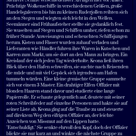
Mehrere Schiffe verschiedenster Art lagen hier vor Anker.
Prächtige Wolkenschiffe in verschiedenen Größen, große
Handelsgaleeren bis hin zu kleinen Ruderjollen reihten sich
an den Stegen und wiegten sich leicht in den Wellen.
Seemänner sind Frühaufsteher stellte sie gedanklich fest.
Sie wuselten auf Stegen und Schiffen umher, riefen schon zu
früher Stunde Anweisungen und scheuchten Schiffsjungen
herum. Kisten und Fässer wurden zuhauf verladen und
Lieferanten wie Händler fuhren ihre Waren in Kutschen und
Karren zum Markt, um sie dort an den Mann zu bringen. Ein
Kreislauf der sich jeden Tag wiederholte. Keona ließ ihren
Blick über den Hafen schweifen, sie suchte nach Reisenden
die müde und mit viel Gepäck sich irgendwo am Hafen
tummeln würden. Eine kleine gemischte Gruppe sammelte
sich vor einem 3 Master. Ein drahtiger Elfen-Offizier mit
blonden Haaren stand davor und studierte eine lange
Papierrolle. Er schaute gelegentlich auf, deutete mit seiner
roten Schreibfeder auf einzelne Personen und hakte sie auf
seiner Liste ab. Keona ging auf die Traube zu und steuerte
auf direktem Weg den eifrigen Offizier an, der leichte
Anzeichen von Missmut auf den Lippen hatte.
"Entschuldigt." Sie senkte ehrvoll den Kopf, doch der Offizier
blickte sie nur kurz an und winkte die nächste Gruppe zu