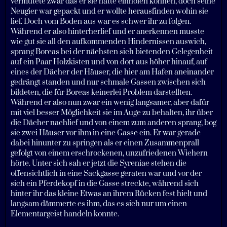
vermutete zwar das er sie hätte einholen können, doch seine
Neugier war gepackt und er wollte herausfinden wohin sie
lief. Doch vom Boden aus war es schwer ihr zu folgen.
Während er also hinterherlief und er anerkennen musste
wie gut sie all den aufkommenden Hindernissen auswich,
sprang Boreas bei der nächsten sich bietenden Gelegenheit
auf ein Paar Holzkisten und von dort aus höher hinauf, auf
eines der Dächer der Häuser, die hier am Hafen aneinander
gedrängt standen und nur schmale Gassen zwischen sich
bildeten, die für Boreas keinerlei Problem darstellten.
Während er also nun zwar ein wenig langsamer, aber dafür
mit viel besser Möglichkeit sie im Auge zu behalten, ihr über
die Dächer nachlief und von einem zum anderen sprang, bog
sie zwei Häuser vor ihm in eine Gasse ein. Er war gerade
dabei hinunter zu springen als er einen Zusammenprall
gefolgt von einem erschrockenen, unzufriedenen Wiehern
hörte. Unter sich sah er jetzt die Syreniae stehen die
offensichtlich in eine Sackgasse geraten war und vor der
sich ein Pferdekopf in die Gasse streckte, während sich
hinter ihr das kleine Etwas an ihrem Rücken fest hielt und
langsam dämmerte es ihm, das es sich nur um einen
Elementargeist handeln konnte.