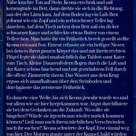
Nähe krachte Ton auf Stein. Keona erschrak und saß
kerzengrade im Bett, dann drehte sie sich in die Richtung,
aus der der Lärm kam. Auf dem Boden lag ein Laib Brot
geformt wie ein Zopf und ein zerbrochener Teller lag
daneben. Auf dem Tisch neben dem Bett saß ein dicker
schwarzer Kater und schleckte etwas Butter von einem
Tellerchen. Man hatte ihr ein Frühstück bereit gestellt stellte
Keona erstaunt fest. Erneut erfasste sie ein heftiger Nieser,
bei dem es ihren ganzen Körper riss und mit ihrem rechten
Flügel fegte sie dabei unabsichtlich das Tablett samt Kater
vom Tisch. Kleine Daunenfedern flogen durch die Luft und
der Kater schoss fauchend und mit gesträubtem Fell durch
die offene Zimmertür davon. Das Wasser aus dem Krug
ergoss sich unaufhaltsam über den Steinboden und
durchnässte das zerstreute Frühstück.
Es dauerte eine Weile, bis sich Keona gewahr wurde wo und
vor allem wie sie hier hergekommen war. Angst durchflutete
sie bei dem Gedanken an die Zukunft. Wo sollte sie
hingehen? Würde sie irgendwann wieder zurück kommen
können? Ließ man nach ihrem nächtlichen Verschwinden
nach ihr suchen?. Keona schwirrte der Kopf. Erst einmal weg
von hier. Der Morgen graute unter der Kuppel, bald würden