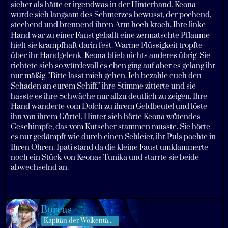
sicher als hätte er irgendwas in der Hinterhand. Keona
wurde sich langsam des Schmerzes bewusst, der pochend,
stechend und brennend ihren Arm hoch kroch. Ihre linke
Hand war zu einer Faust geballt eine zermatschte Pflaume
hielt sie krampfhaft darin fest. Warme Flüssigkeit tropfte
über ihr Handgelenk. Keona blieb nichts anderes übrig. Sie
richtete sich so würdevoll es eben ging auf aber es gelang ihr
nur mäßig. "Bitte lasst mich gehen. Ich bezahle euch den
Schaden an eurem Schiff." ihre Stimme zitterte und sie
hasste es ihre Schwäche nur allzu deutlich zu zeigen. Ihre
Hand wanderte vom Dolch zu ihrem Geldbeutel und löste
ihn von ihrem Gürtel. Hinter sich hörte Keona wütendes
Geschimpfe, das vom Kutscher stammen musste. Sie hörte
es nur gedämpft wie durch einen Schleier, ihr Puls pochte in
Ihren Ohren. Ipati stand da die kleine Faust umklammerte
noch ein Stück von Keonas Tunika und starrte sie beide
abwechselnd an.
Boreas
Kapitän der Wolkentänzer