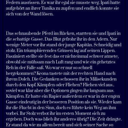
Federn ausrissen. Es war ihr egal sie musste weg. Ipati hatte
aufgehört an ihrer Tunika zu zupfen und endlich konnte sie
sich von der Wand lösen.
Das schnaubende Pferd im Rücken, starrten sie und Ipati in
die schattige Gasse. Das Blut gefrohr ihr in den Adern. Nur
wenige Meter vor ihr stand der junge Kapitän. Schneidig und
stolz. Ein triumphierendes Grinsen lag auf seinen Lippen.
Fasziniert stellte sie fest das er nichteinmal schwer atmete,
obwohl sie mühsam nach Luft rang und wie ein gehetztes
Reh in der Falle saß. Wo war er nur so schnell
hergekommen? Keona tastete mit der rechten Hand nach
ihrem Dolch. Die Gedanken schossen ihr in Milisekunden
durch den Kopf. Kämpfen oder Fliehen? Fliehen viel aus..
soviel war klar aber die Optionen gingen ihr langsam aus.
Kämpfen. Er hatte ein Rapier außerdem er war in der engen
Gasse eindeutig in der besseren Position als sie. Wieder kam
ihr die Flucht in den Sinn, doch es führte kein Weg an ihm
vorbei. Ihr Stolz verbot ihr im ersten Moment sich zu
ergeben. Doch was blieb ihr anderes übrig? Die Zeit drängte.
Er stand da wie zu allem bereit und sich seiner Sache so