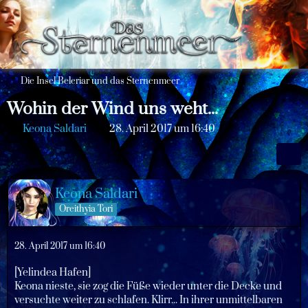
Die Insel Beleriar und das Sternenmeer
Wohin der Wind uns weht...
Keona Saldari
28. April 2017 um 16:40
Keona Saldari
Oreithyia Tori
28. April 2017 um 16:40
[Yelindea Hafen]
Keona nieste, sie zog die Füße wieder unter die Decke und
versuchte weiter zu schlafen. Klirr... In ihrer unmittelbaren