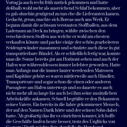
Vortag ja auch recht früh zurück gekommen und hatte
deßhalb wohl mehr als ausreichend Schlaf bekommen, aber
es gab ohnehin genügend zu tun ehe die Lieferanten kamen.
Gedacht, getan, machte sich Boreas auch ans Werk. Er
begann damit die achtsam verstauten Stoffballen, aus dem
Laderaum an Deck zu bringen, wählte zwischen den
verschiedenen Stoffen aus welche er wohl am ehesten
verkaufen könnte und packte einige der schön gearbeiteten
Seidengewänder zusammen und schnürte auch diese in gut
transportierbare Bündel. Als er schließlich fertig war, konnte
man die Sonne bereits gut am Horizont sehen und auch der
Hafen war währenddessen immer belebter geworden. Hatte
man Anfangs nur die immer lauter werdenden Matrosen
und Kapitäne gehört so waren mittlerweile auch Händler,
Transporteure und sogar schon die einen oder anderen
Passagiere am Hafen unterwegs und so dauerte es auch
nicht mehr all zu lange bis auch bei ihm seine zusätzlichen
Arbeitskräfte ankamen. Schnell begrüßte er den Bekannten
seines Vaters. Ein bereits in die Jahre gekommener Mensch,
der auf den Namen Darik hörte und der seinen Sohn dabei
hatte. "Ah großartig das ihr es einrichten konntet, ich hoffe
die Geschäfte laufen heute besser, trotz des Unglücks von