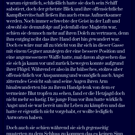
warum eigentlich, schließlich hatte sie doch sein Schiff
sabotiert, doch der gehetzte Blick und ihre offensichtliche
Kampfbereitschaft ließen ihn auch etwas Aufmerksamer
werden. Noch immer schwebte der Geist in der Luft und
obwohl sie demzufolge auf jedenfall eine Magierin war,
schien sie dennoch mehr auf ihren Dolch zu vertrauen, denn
ihm entging nciht das ihre Hand dort hin gewandert war.
Doch es wäre nur all zu töricht von ihr sich in dieser Gasse
mit einem Gegner anzulegen der eine bessere Position und
eine angemessenere Waffe hatte, mal davon abgesehen das
sie sich ja kaum vor und zurück bewegen konnte aufgrund
ihrer Flügel. Während er also in ihr hübsches, stolzes aber
offensichtlich vor Anspannung und womöglich auch Angst
zitterndes Gesicht sah und seine Augen ihren Arm
hinabwanderten bis zu ihrem Handgelenk von dem er
vermeinte Blut tropfen zu sehen, fand er die Hetzjagd doch
nicht mehr so lustig. Die junge Frau vor ihm hatte wirklich
Angst und sie war bereit um ihr Leben zu kämpfen und das
hatte er eigentlich nicht vorgehabt, er wollte lediglich
Antworten haben.
Doch auch sie schien während sie sich gegenseitig
musterten zu dem Schluss zu kommen das es keinen Sinn