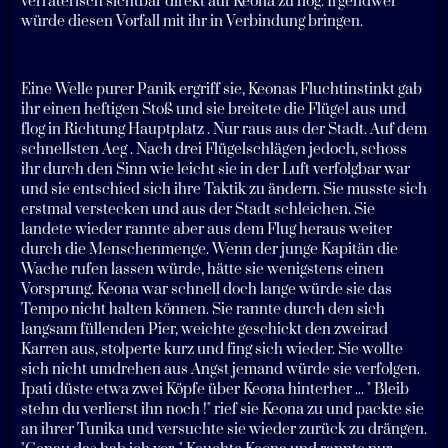
verräterisch sichtbar direkt auf Keona zu flog. Irgendwer
würde diesen Vorfall mit ihr in Verbindung bringen.
Eine Welle purer Panik ergriff sie, Keonas Fluchtinstinkt gab
ihr einen heftigen Stoß und sie breitete die Flügel aus und
flog in Richtung Hauptplatz . Nur raus aus der Stadt. Auf dem
schnellsten Aeg . Nach drei Flügelschlägen jedoch, schoss
ihr durch den Sinn wie leicht sie in der Luft verfolgbar war
und sie entschied sich ihre Taktik zu ändern. Sie musste sich
erstmal verstecken und aus der Stadt schleichen. Sie
landete wieder rannte aber aus dem Flug heraus weiter
durch die Menschenmenge. Wenn der junge Kapitän die
Wache rufen lassen würde, hätte sie wenigstens einen
Vorsprung. Keona war schnell doch lange würde sie das
Tempo nicht halten können. Sie rannte durch den sich
langsam füllenden Pier, weichte geschickt den zweirad
Karren aus, stolperte kurz und fing sich wieder. Sie wollte
sich nicht umdrehen aus Angst jemand würde sie verfolgen.
Ipati düste etwa zwei Köpfe über Keona hinterher ... " Bleib
stehn du verlierst ihn noch !" rief sie Keona zu und packte sie
an ihrer Tunika und versuchte sie wieder zurück zu drängen.