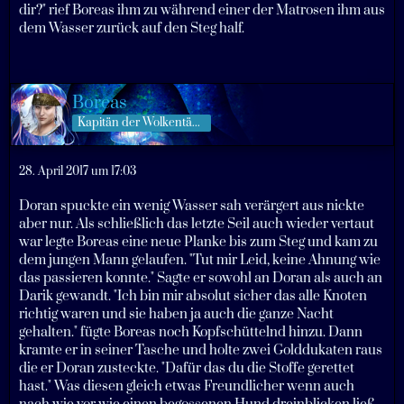
dir?" rief Boreas ihm zu während einer der Matrosen ihm aus
dem Wasser zurück auf den Steg half.
Boreas
Kapitän der Wolkentänzer
28. April 2017 um 17:03
Doran spuckte ein wenig Wasser sah verärgert aus nickte
aber nur. Als schließlich das letzte Seil auch wieder vertaut
war legte Boreas eine neue Planke bis zum Steg und kam zu
dem jungen Mann gelaufen. "Tut mir Leid, keine Ahnung wie
das passieren konnte." Sagte er sowohl an Doran als auch an
Darik gewandt. "Ich bin mir absolut sicher das alle Knoten
richtig waren und sie haben ja auch die ganze Nacht
gehalten." fügte Boreas noch Kopfschüttelnd hinzu. Dann
kramte er in seiner Tasche und holte zwei Golddukaten raus
die er Doran zusteckte. "Dafür das du die Stoffe gerettet
hast." Was diesen gleich etwas Freundlicher wenn auch