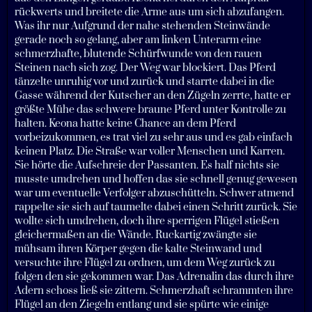
rückwerts und breitete die Arme aus um sich abzufangen.
Was ihr nur Aufgrund der nahe stehenden Steinwände
gerade noch so gelang, aber am linken Unterarm eine
schmerzhafte, blutende Schürfwunde von den rauen
Steinen nach sich zog. Der Weg war blockiert. Das Pferd
tänzelte unruhig vor und zurück und starrte dabei in die
Gasse während der Kutscher an den Zügeln zerrte, hatte er
größte Mühe das schwere braune Pferd unter Kontrolle zu
halten. Keona hatte keine Chance an dem Pferd
vorbeizukommen, es trat viel zu sehr aus und es gab einfach
keinen Platz. Die Straße war voller Menschen und Karren.
Sie hörte die Aufschreie der Passanten. Es half nichts sie
musste umdrehen und hoffen das sie schnell genug gewesen
war um eventuelle Verfolger abzuschütteln. Schwer atmend
rappelte sie sich auf taumelte dabei einen Schritt zurück. Sie
wollte sich umdrehen, doch ihre sperrigen Flügel stießen
gleichermaßen an die Wände. Ruckartig zwängte sie
mühsam ihren Körper gegen die kalte Steinwand und
versuchte ihre Flügel zu ordnen, um dem Weg zurück zu
folgen den sie gekommen war. Das Adrenalin das durch ihre
Adern schoss ließ sie zittern. Schmerzhaft schrammten ihre
Flügel an den Ziegeln entlang und sie spürte wie einige