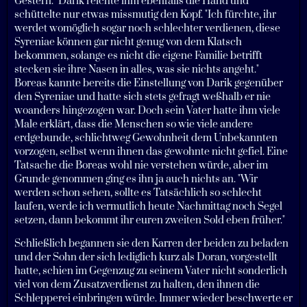
Gestern." Darik reichte ihm ebenfalls die Hand und
schüttelte nur etwas missmutig den Kopf. "Ich fürchte, ihr
werdet womöglich sogar noch schlechter verdienen, diese
Syreniae können gar nicht genug von dem Klatsch
bekommen, solange es nicht die eigene Familie betrifft
stecken sie ihre Nasen in alles, was sie nichts angeht."
Boreas kannte bereits die Einstellung von Darik gegenüber
den Syreniae und hatte sich stets gefragt weßhalb er nie
woanders hingezogen war. Doch sein Vater hatte ihm viele
Male erklärt, dass die Menschen so wie viele andere
erdgebunde, schlichtweg Gewohnheit dem Unbekannten
vorzogen, selbst wenn ihnen das gewohnte nicht gefiel. Eine
Tatsache die Boreas wohl nie verstehen würde, aber im
Grunde genommen ging es ihn ja auch nichts an. "Wir
werden schon sehen, sollte es Tatsächlich so schlecht
laufen, werde ich vermutlich heute Nachmittag noch Segel
setzen, dann bekommt ihr euren zweiten Sold eben früher."
Schließlich begannen sie den Karren der beiden zu beladen
und der Sohn der sich lediglich kurz als Doran, vorgestellt
hatte, schien im Gegenzug zu seinem Vater nicht sonderlich
viel von dem Zusatzverdienst zu halten, den ihnen die
Schlepperei einbringen würde. Immer wieder beschwerte er