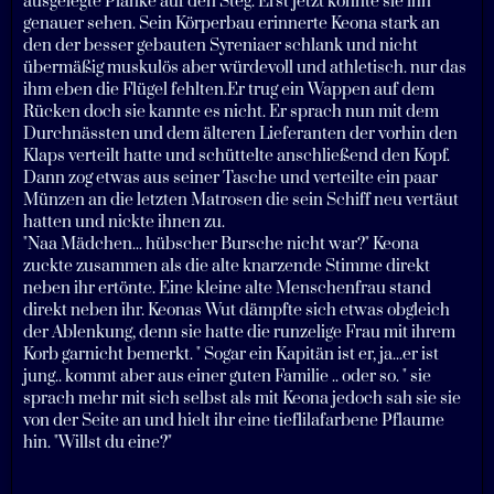
ausgelegte Planke auf den Steg. Erst jetzt konnte sie ihn
genauer sehen. Sein Körperbau erinnerte Keona stark an
den der besser gebauten Syreniaer schlank und nicht
übermäßig muskulös aber würdevoll und athletisch. nur das
ihm eben die Flügel fehlten.Er trug ein Wappen auf dem
Rücken doch sie kannte es nicht. Er sprach nun mit dem
Durchnässten und dem älteren Lieferanten der vorhin den
Klaps verteilt hatte und schüttelte anschließend den Kopf.
Dann zog etwas aus seiner Tasche und verteilte ein paar
Münzen an die letzten Matrosen die sein Schiff neu vertäut
hatten und nickte ihnen zu.
"Naa Mädchen... hübscher Bursche nicht war?" Keona
zuckte zusammen als die alte knarzende Stimme direkt
neben ihr ertönte. Eine kleine alte Menschenfrau stand
direkt neben ihr. Keonas Wut dämpfte sich etwas obgleich
der Ablenkung, denn sie hatte die runzelige Frau mit ihrem
Korb garnicht bemerkt. " Sogar ein Kapitän ist er, ja...er ist
jung.. kommt aber aus einer guten Familie .. oder so. " sie
sprach mehr mit sich selbst als mit Keona jedoch sah sie sie
von der Seite an und hielt ihr eine tieflilafarbene Pflaume
hin. "Willst du eine?"