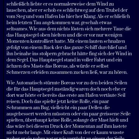
schließlich liebte er es normalerweise dem Wind zu
lauschen, aber er schob es schlichtweg auf den Trubel der
vom Steg und vom Hafen bis hier her Klang. Als er schlielich
beim letzten Tau angekommen war, geschah etwas
seltsames. Wie aus dem nichts lösten sich mehrere Taue die
das Hauptsegel oben hielten und die er vor nur wenigen
Momenten kontrolliert hatte. Mit einem lauten schnalzen
gefolgt von einem Ruck der das ganze Schiff durchlief und
ihn beinahe ins stolpern gebracht hätte fing sich der Wind in
dem Segel. Das Hauptsegel stand in voller Fahrt und ein
ächzen des Masts das Boreas, als würde er selbst
Schmerzen erleiden zusammen zucken ließ, war zu hören.
Wie Automatisch stürmte Boreas vor zu den beiden Seilen
die für das Hauptsegel zuständig waren doch noch ehe er
dort war hörte er bereits das erste am Hafen vertäute Seil
reisen. Doch das spielte jetzt keine Rolle, ein paar
Schrammen am Bug, vielleicht ein paar Dellen die
ausgebessert werden müssten oder ein paar gerissene Seile
spielten, überhaupt keine Rolle, solange der Mast hielt und
das wäre bei diesem Druck der Momentan auf ihm lastete
nicht mehr lange. Mit einer Kraft von der er kaum wusste
woher er sie nahm zog er wie verrückt an einem der Seile