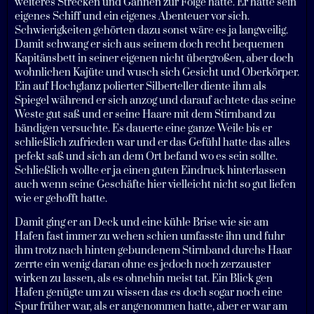
weiteres Strecken und Gähnen zur Folge hatte. Er hatte sein
eigenes Schiff und ein eigenes Abenteuer vor sich.
Schwierigkeiten gehörten dazu sonst wäre es ja langweilig.
Damit schwang er sich aus seinem doch recht bequemen
Kapitänsbett in seiner eigenen nicht übergroßen, aber doch
wohnlichen Kajüte und wusch sich Gesicht und Oberkörper.
Ein auf Hochglanz polierter Silberteller diente ihm als
Spiegel während er sich anzog und darauf achtete das seine
Weste gut saß und er seine Haare mit dem Stirnband zu
bändigen versuchte. Es dauerte eine ganze Weile bis er
schließlich zufrieden war und er das Gefühl hatte das alles
pefekt saß und sich an dem Ort befand wo es sein sollte.
Schließlich wollte er ja einen guten Eindruck hinterlassen
auch wenn seine Geschäfte hier vielleicht nicht so gut liefen
wie er gehofft hatte.
Damit ging er an Deck und eine kühle Brise wie sie am
Hafen fast immer zu wehen schien umfasste ihn und fuhr
ihm trotz nach hinten gebundenem Stirnband durchs Haar
zerrte ein wenig daran ohne es jedoch noch zerzauster
wirken zu lassen, als es ohnehin meist tat. Ein Blick gen
Hafen genügte um zu wissen das es doch sogar noch eine
Spur früher war, als er angenommen hatte, aber er war am