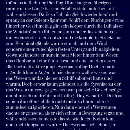
mühelos in Richtung Pier flog. Ohne lange zu überlgen
rannte er die Länge bis sein Schiff endete hinterher, rief
währenddessen Darik zu "Ich bin gleich wieder hier." und
sprang an der Galeonsfigur vom Schiff dem Flüchtigen etwas
hinterher. Geschmeidig glitt sein Körper durch die Luft als er
die Windströme zu fühlen begann und er das seinem Volk
innewohnende Talent nutzte und die komplette Strecke bis
zum Pier hinabglitt als würde er nicht auf dem Wind
sondern einem rutschigen festen Untergrund hinabgleiten.
Gewandt landete er nur ein paar Meter hinter dem Wesen
das offenbar auf eine ältere Frau und eine auf den ersten
Blick sehr attraktive junge Syreniae zuflog. Doch er hatte
eigentlich kaum Augen für sie, denn er wollte wissen was
das Wesen war das hier sein Schiff sabotiert hatte und
warum. Doch er war kaum gelandet, als die Syreniae zu der
das Wesen unterwegs gewesen war panische Gesichtszüge
annahm sich umdrehte und losflog. "Hey, waaarte..." Doch sie
schien ihn offensichtlich nicht mehr zu hören oder es
zumindest zu ignorieren. Nun dann eben ein Wettrennen,
dachte er grinsend, als er sich schon in Bewegung setzte und
währenddessen bemerkte das sie wieder zu Boden kam
aber nicht langsamer wurde. Die Syreniae lief schnell, er