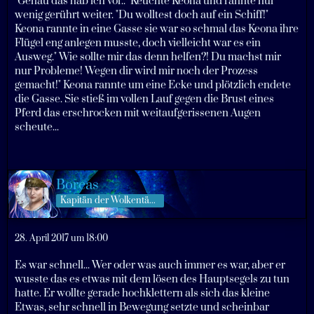
"Genau das hab ich vor.." Keuchte Keona und rannte nur
wenig gerührt weiter. "Du wolltest doch auf ein Schiff!"
Keona rannte in eine Gasse sie war so schmal das Keona ihre
Flügel eng anlegen musste, doch vielleicht war es ein
Ausweg." Wie sollte mir das denn helfen?! Du machst mir
nur Probleme! Wegen dir wird mir noch der Prozess
gemacht!" Keona rannte um eine Ecke und plötzlich endete
die Gasse. Sie stieß im vollen Lauf gegen die Brust eines
Pferd das erschrocken mit weitaufgerissenen Augen
scheute...
Boreas
Kapitän der Wolkentänzer
28. April 2017 um 18:00
Es war schnell... Wer oder was auch immer es war, aber er
wusste das es etwas mit dem lösen des Hauptsegels zu tun
hatte. Er wollte gerade hochklettern als sich das kleine
Etwas, sehr schnell in Bewegung setzte und scheinbar