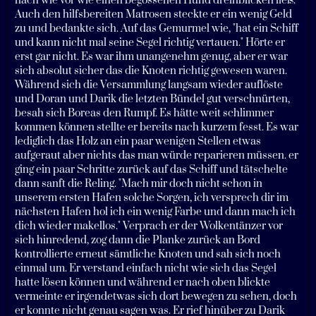
nach wie vor wie einen begossenen Hund dreinblicken ließ.
Auch den hilfsbereiten Matrosen steckte er ein wenig Geld
zu und bedankte sich. Auf das Gemurmel wie, "hat ein Schiff
und kann nicht mal seine Segel richtig vertauen." Hörte er
erst gar nicht. Es war ihm unangenehm genug, aber er war
sich absolut sicher das die Knoten richtig gewesen waren.
Während sich die Versammlung langsam wieder auflöste
und Doran und Darik die letzten Bündel gut verschnürten,
besah sich Boreas den Rumpf. Es hätte weit schlimmer
kommen können stellte er bereits nach kurzem fesst. Es war
lediglich das Holz an ein paar wenigen Stellen etwas
aufgeraut aber nichts das man würde reparieren müssen. er
ging ein paar Schritte zurück auf das Schiff und tätschelte
dann sanft die Reling. "Mach mir doch nicht schon in
unserem ersten Hafen solche Sorgen, ich versprech dir im
nächsten Hafen hol ich ein wenig Farbe und dann mach ich
dich wieder makellos." Verprach er der Wolkentänzer vor
sich hinredend, zog dann die Planke zurück an Bord
kontrollierte erneut sämtliche Knoten und sah sich noch
einmal um. Er verstand einfach nicht wie sich das Segel
hatte lösen können und während er nach oben blickte
vermeinte er irgendetwas sich dort bewegen zu sehen, doch
er konnte nicht genau sagen was. Er rief hinüber zu Darik