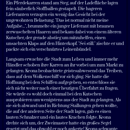
Ein Pferdekarren stand am Steg, auf der Ladefläche lagen
fein säuberlich Stoffballen gestapelt. Die hageren
Lieferanten verzogen ein wenig das Gesicht bei der
ungewohnten Belastung. "Das ist normal nicht meine
Aufgabe...", brummelte ein junger Lieferant mit braunen
zerwuschelten Haaren und bekam dabei von einem älteren
Kutscher, der gerade abstieg um mitzuhelfen, einen
unsachten Klaps auf den Hinterkopf. "Sei still." zischte er und
packte sich ein verschnürtes Leinenbündel.
Langsam erwachte die Stadt zum Leben und immer mehr
Händler schoben ihre Karren an ihr vorbei um zum Markt zu
gelangen. Keona beobachtete geistesabwesend das Treiben,
dass auf dem Wolkenschiff vor sich ging. Sie hatte die
Hoffnung bei den Schiffen aufgegeben, so entschloss sie
sich nicht weiter nach einer heutigen Überfahrt zu fragen.
Sie würde es wohl doch einmal bei den Kutschen
ausprobieren um wenigstens aus der Stadt zu gelangen. Als
sie sich abwand und in Richtung Stallungen gehen wollte,
die auf der anderen Seite der Stadt lagen, gab es einen
lauten Schnalzer und ein lautes Krachen folgte. Keona
drehte sich um, der Zweimaster hatte ein großes Segel
gesetzt und das obwohl er noch ankerte! Keona schwante