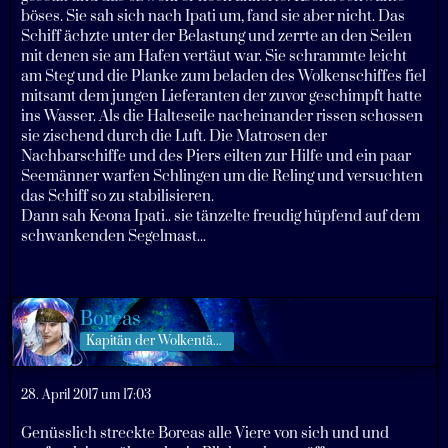
böses. Sie sah sich nach Ipati um, fand sie aber nicht. Das
Schiff ächzte unter der Belastung und zerrte an den Seilen
mit denen sie am Hafen vertäut war. Sie schrammte leicht
am Steg und die Planke zum beladen des Wolkenschiffes fiel
mitsamt dem jungen Lieferanten der zuvor geschimpft hatte
ins Wasser. Als die Halteseile nacheinander rissen schossen
sie zischend durch die Luft. Die Matrosen der
Nachbarschiffe und des Piers eilten zur Hilfe und ein paar
Seemänner warfen Schlingen um die Reling und versuchten
das Schiff so zu stabilisieren.
Dann sah Keona Ipati.. sie tänzelte freudig hüpfend auf dem
schwankenden Segelmast...
Boreas
Kapitän der Wolkentänzer
28. April 2017 um 17:03
Genüsslich streckte Boreas alle Viere von sich und und