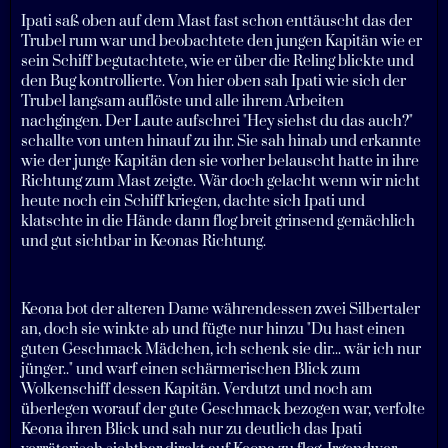
Ipati saß oben auf dem Mast fast schon enttäuscht das der
Trubel rum war und beobachtete den jungen Kapitän wie er
sein Schiff begutachtete, wie er über die Reling blickte und
den Bug kontrollierte. Von hier oben sah Ipati wie sich der
Trubel langsam auflöste und alle ihrem Arbeiten
nachgingen. Der Laute aufschrei "Hey siehst du das auch?"
schallte von unten hinauf zu ihr. Sie sah hinab und erkannte
wie der junge Kapitän den sie vorher belauscht hatte in ihre
Richtung zum Mast zeigte. Wär doch gelacht wenn wir nicht
heute noch ein Schiff kriegen, dachte sich Ipati und
klatschte in die Hände dann flog breit grinsend gemächlich
und gut sichtbar in Keonas Richtung.
Keona bot der alteren Dame währendessen zwei Silbertaler
an, doch sie winkte ab und fügte nur hinzu "Du hast einen
guten Geschmack Mädchen, ich schenk sie dir... wär ich nur
jünger.." und warf einen schärmerischen Blick zum
Wolkenschiff dessen Kapitän. Verdutzt und noch am
überlegen worauf der gute Geschmack bezogen war, verfolte
Keona ihren Blick und sah nur zu deutlich das Ipati