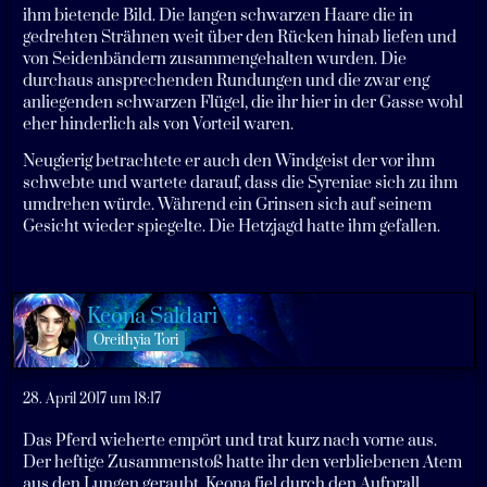
ihm bietende Bild. Die langen schwarzen Haare die in
gedrehten Strähnen weit über den Rücken hinab liefen und
von Seidenbändern zusammengehalten wurden. Die
durchaus ansprechenden Rundungen und die zwar eng
anliegenden schwarzen Flügel, die ihr hier in der Gasse wohl
eher hinderlich als von Vorteil waren.
Neugierig betrachtete er auch den Windgeist der vor ihm
schwebte und wartete darauf, dass die Syreniae sich zu ihm
umdrehen würde. Während ein Grinsen sich auf seinem
Gesicht wieder spiegelte. Die Hetzjagd hatte ihm gefallen.
Keona Saldari
Oreithyia Tori
28. April 2017 um 18:17
Das Pferd wieherte empört und trat kurz nach vorne aus.
Der heftige Zusammenstoß hatte ihr den verbliebenen Atem
aus den Lungen geraubt. Keona fiel durch den Aufprall