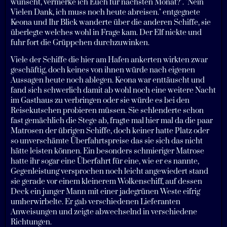
wünscht, vermerke ich Euch für nächsten Monat?". "Nein
Vielen Dank, ich muss noch heute abreisen." entgegnete
Keona und Ihr Blick wanderte über die anderen Schiffe, sie
überlegte welches wohl in Frage kam. Der Elf nickte und
fuhr fort die Grüppchen durchzuwinken.
Viele der Schiffe die hier am Hafen ankerten wirkten zwar
geschäftig, doch keines von ihnen würde nach eigenen
Aussagen heute noch ablegen. Keona war enttäuscht und
fand sich schwerlich damit ab wohl noch eine weitere Nacht
im Gasthaus zu verbringen oder sie würde es bei den
Reisekutschen probieren müssen. Sie schlenderte schon
fast gemächlich die Stege ab, fragte mal hier mal da die paar
Matrosen der übrigen Schiffe, doch keiner hatte Platz oder
so unverschämte Überfahrtspreise das sie sich das nicht
hätte leisten können. Ein besonders schmieriger Matrose
hatte ihr sogar eine Überfahrt für eine, wie er es nannte,
Gegenleistung versprochen noch leicht angewiedert stand
sie gerade vor einem kleinerem Wolkenschiff, auf dessen
Deck ein junger Mann mit einer jadegrünen Weste eifrig
umherwirbelte. Er gab verschiedenen Lieferanten
Anweisungen und zeigte abwechselnd in verschiedene
Richtungen.