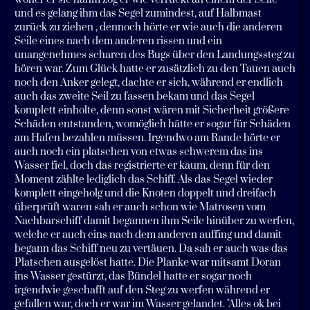
und es gelang ihm das Segel zumindest, auf Halbmast
zurück zu ziehen , dennoch hörte er wie auch die anderen
Seile eines nach dem anderen rissen und ein
unangenehmes scharen des Bugs über den Landungssteg zu
hören war. Zum Glück hatte er zusätzlich zu den Tauen auch
noch den Anker gelegt, dachte er sich, während er endlich
auch das zweite Seil zu fassen bekam und das Segel
komplett einholte, denn sonst wären mit Sicherheit größere
Schäden entstanden, womöglich hätte er sogar für Schäden
am Hafen bezahlen müssen. Irgendwo am Rande hörte er
auch noch ein platschen von etwas schwerem das ins
Wasser fiel, doch das registrierte er kaum, denn für den
Moment zählte lediglich das Schiff. Als das Segel wieder
komplett eingeholg und die Knoten doppelt und dreifach
überprüft waren sah er auch schon wie Matrosen vom
Nachbarschiff damit begannen ihm Seile hinüber zu werfen,
welche er auch eins nach dem anderen auffing und damit
begann das Schiff neu zu vertäuen. Da sah er auch was das
Platschen ausgelöst hatte. Die Planke war mitsamt Doran
ins Wasser gestürzt, das Bündel hatte er sogar noch
irgendwie geschafft auf den Steg zu werfen während er
gefallen war, doch er war im Wasser gelandet. "Alles ok bei