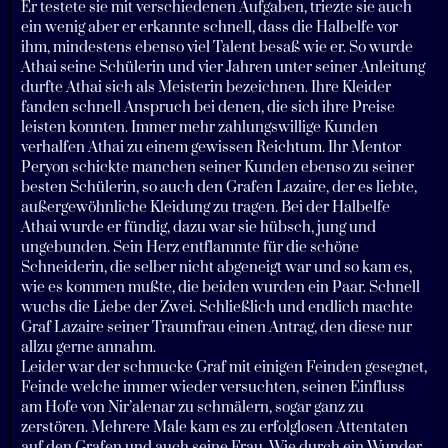
Er testete sie mit verschiedenen Aufgaben, triezte sie auch
ein wenig aber er erkannte schnell, dass die Halbelfe vor
ihm, mindestens ebenso viel Talent besaß wie er. So wurde
Athai seine Schülerin und vier Jahren unter seiner Anleitung
durfte Athai sich als Meisterin bezeichnen. Ihre Kleider
fanden schnell Anspruch bei denen, die sich ihre Preise
leisten konnten. Immer mehr zahlungswillige Kunden
verhalfen Athai zu einem gewissen Reichtum. Ihr Mentor
Peryon schickte manchen seiner Kunden ebenso zu seiner
besten Schülerin, so auch den Grafen Lazaire, der es liebte,
außergewöhnliche Kleidung zu tragen. Bei der Halbelfe
Athai wurde er fündig, dazu war sie hübsch, jung und
ungebunden. Sein Herz entflammte für die schöne
Schneiderin, die selber nicht abgeneigt war und so kam es,
wie es kommen mußte, die beiden wurden ein Paar. Schnell
wuchs die Liebe der Zwei. Schließlich und endlich machte
Graf Lazaire seiner Traumfrau einen Antrag, den diese nur
allzu gerne annahm.
Leider war der schmucke Graf mit einigen Feinden gesegnet,
Feinde welche immer wieder versuchten, seinen Einfluss
am Hofe von Nir’alenar zu schmälern, sogar ganz zu
zerstören. Mehrere Male kam es zu erfolglosen Attentaten
auf den Grafen und auch seine Frau. Wie durch ein Wunder