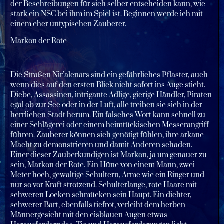
der Beschreibungen für sich selber entscheiden kann, wie
stark ein NSC bei ihm im Spiel ist. Beginnen werde ich mit
einem eher untypischen Zauberer.
Markon der Rote
Die Straßen Nir’alenars sind ein gefährliches Pflaster, auch
wenn dies auf den ersten Blick nicht sofort ins Auge sticht.
Diebe, Assassinen, intrigante Adlige, gierige Händler, Piraten
egal ob zur See oder in der Luft, alle treiben sie sich in der
herrlichen Stadt herum. Ein falsches Wort kann schnell zu
einer Schlägerei oder einem heimtückischen Messerangriff
führen. Zauberer können sich genötigt fühlen, ihre arkane
Macht zu demonstrieren und damit Anderen schaden.
Einer dieser Zauberkundigen ist Markon, ja um genauer zu
sein, Markon der Rote. Ein Hüne von einem Mann, zwei
Meter hoch, gewaltige Schultern, Arme wie ein Ringer und
nur so vor Kraft strotzend. Schulterlange, rote Haare mit
schweren Locken schmücken sein Haupt. Ein dichter,
schwerer Bart, ebenfalls tiefrot, verleiht dem herben
Männergesicht mit den eisblauen Augen etwas