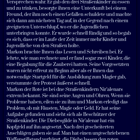
Versprechen wahr. Er gab den drei Straßenkinder zu essen
und zu trinken, besorgte ihnen eine Unterkunft bei einem
Freund, der ihm noch einen Gefallen schuldete und machte
sich dann am nächsten Tag auf, in der Gegend nach einem
geeigneten Unterschlupf, wo er die Jugendlichen
unterbringen konnte. Er wurde schnell fündig und so begab
es sich, dass er im Laufe der Zeit immer mehr Kinder und
Jugendliche von den Straßen holte.
Markon brachte Ihnen das Lesen und Schreiben bei. Er
lehrte, wie man rechnete und er fand sogar zwei Kinder, die
eine Begabung für die Zauberei hatten. Seine Vorgesetzten
waren nicht erfreut zu Beginn aber als er Ihnen das
notwendige Startgeld für die Ausbildung zum Magier gab,
verstummte der Protest äußerst schnell.
Markon der Rote ist bei dne Straßenkindern Nir’alenars
extrem bekannt. Sie sind seine Augen und Ohren. Wenn sie
Probleme haben, eilen sie zu ihm und Markon erledigt das
Problem, ob mit Fäusten, Magie oder Geld. Er hat seine
Aufgabe gefunden und sieht sich als Beschützer der
Straßenkinder. Die Diebesgilde in Nir’alenar hat ein
Kopfgeld auf ihn angesetzt. Nach drei gescheiterten
Anschlägen gaben sie auf. Man hat einen ungeschriebenen
Waffenstillstand verhängt, die Diebe lassen den roten