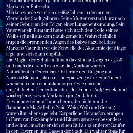
Herausforderndes. Tja und Herausforderungen liebt
Markon der Rote sehr.
Markon wurde vor circa dreißig Jahren in den armen
Vierteln der Stadt geboren. Seine Mutter verstarb kurz nach
seiner Geburt an den Folgen einer Lungenentzündung. Sein
Vater war ein Pirat und hatte sich nach dem Tode seines
Weibs schnell aus dem Staub gemacht. Wahrscheinlich
trugen die brennenden Augen des Babys dazu bei, dass
Markons Vater ihn vor die Schwelle der Akademie der Magie
legte und sich dann empfahl.
Die Magier der Schule nahmen das Kind auf, zogen es groß
und nach diversen Tests war klar, Markon war ein
Naturtalent in Feuermagie. Er lernte den Umgang mit
Narions Element, als ob es ein Spielzeug wäre. Sein Talent
war schon nach einem Jahr so groß wie das eines
ausgebildeten Elementmeisters des Feuers. Aufgeweckt und
wissbegierig, so war Markon in jungen Jahren.
Er wuchs zu einem Hünen heran, der nicht nur die
flammende Magie liebte. Nein, Wein, Weib und Gesang
waren ihm ebenso geliebt. Körperliche Herausforderungen
in Form von Boxkämpfen und Ringen genoss er besonders
und schnell machte er sich einen Ruf als talentierter Raufer
in den Tavernen und Gassen der Stadt. Ein wahrer Spaß für