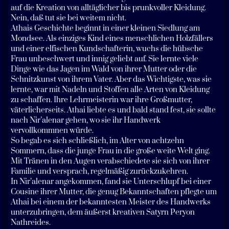
auf die Kreation von alltäglicher bis prunkvoller Kleidung.
Nein, daß tut sie bei weitem nicht.
Athais Geschichte beginnt in einer kleinen Siedlung am
Mondsee. Als einziges Kind eines menschlichen Holzfällers
und einer elfischen Kundschafterin, wuchs die hübsche
Frau unbeschwert und innig geliebt auf. Sie lernte viele
Dinge wie das Jagen im Wald von ihrer Mutter oder die
Schnitzkunst von ihrem Vater. Aber das Wichtigste, was sie
lernte, war mit Nadeln und Stoffen alle Arten von Kleidung
zu schaffen. Ihre Lehrmeisterin war ihre Großmutter,
väterlicherseits. Athai liebte es und bald stand fest, sie sollte
nach Nir’alenar gehen, wo sie ihr Handwerk
vervollkommnen würde.
So begab es sich schließlich, im Alter von achtzehn
Sommern, dass die junge Frau in die große weite Welt ging.
Mit Tränen in den Augen verabschiedete sie sich von ihrer
Familie und versprach, regelmäßig zurückzukehren.
In Nir’alenar angekommen, fand sie Unterschlupf bei einer
Cousine ihrer Mutter, die genug Bekanntschaften pflegte um
Athai bei einem der bekanntesten Meister des Handwerks
unterzubringen, dem äußerst kreativen Satyrn Peryon
Nathreides.