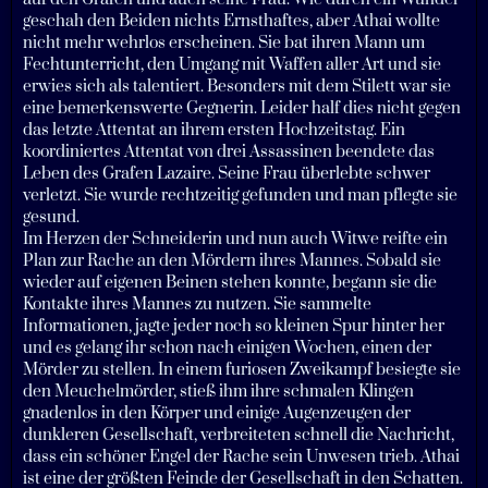
geschah den Beiden nichts Ernsthaftes, aber Athai wollte
nicht mehr wehrlos erscheinen. Sie bat ihren Mann um
Fechtunterricht, den Umgang mit Waffen aller Art und sie
erwies sich als talentiert. Besonders mit dem Stilett war sie
eine bemerkenswerte Gegnerin. Leider half dies nicht gegen
das letzte Attentat an ihrem ersten Hochzeitstag. Ein
koordiniertes Attentat von drei Assassinen beendete das
Leben des Grafen Lazaire. Seine Frau überlebte schwer
verletzt. Sie wurde rechtzeitig gefunden und man pflegte sie
gesund.
Im Herzen der Schneiderin und nun auch Witwe reifte ein
Plan zur Rache an den Mördern ihres Mannes. Sobald sie
wieder auf eigenen Beinen stehen konnte, begann sie die
Kontakte ihres Mannes zu nutzen. Sie sammelte
Informationen, jagte jeder noch so kleinen Spur hinter her
und es gelang ihr schon nach einigen Wochen, einen der
Mörder zu stellen. In einem furiosen Zweikampf besiegte sie
den Meuchelmörder, stieß ihm ihre schmalen Klingen
gnadenlos in den Körper und einige Augenzeugen der
dunkleren Gesellschaft, verbreiteten schnell die Nachricht,
dass ein schöner Engel der Rache sein Unwesen trieb. Athai
ist eine der größten Feinde der Gesellschaft in den Schatten.