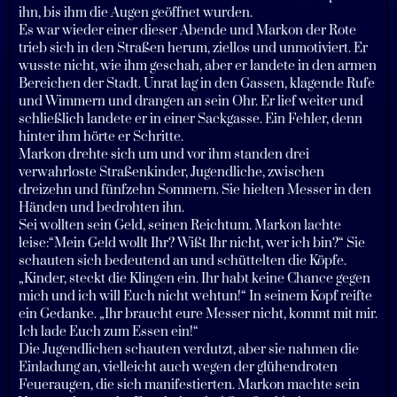
ihn, bis ihm die Augen geöffnet wurden.
Es war wieder einer dieser Abende und Markon der Rote
trieb sich in den Straßen herum, ziellos und unmotiviert. Er
wusste nicht, wie ihm geschah, aber er landete in den armen
Bereichen der Stadt. Unrat lag in den Gassen, klagende Rufe
und Wimmern und drangen an sein Ohr. Er lief weiter und
schließlich landete er in einer Sackgasse. Ein Fehler, denn
hinter ihm hörte er Schritte.
Markon drehte sich um und vor ihm standen drei
verwahrloste Straßenkinder, Jugendliche, zwischen
dreizehn und fünfzehn Sommern. Sie hielten Messer in den
Händen und bedrohten ihn.
Sei wollten sein Geld, seinen Reichtum. Markon lachte
leise:“Mein Geld wollt Ihr? Wißt Ihr nicht, wer ich bin?“ Sie
schauten sich bedeutend an und schüttelten die Köpfe.
„Kinder, steckt die Klingen ein. Ihr habt keine Chance gegen
mich und ich will Euch nicht wehtun!“ In seinem Kopf reifte
ein Gedanke. „Ihr braucht eure Messer nicht, kommt mit mir.
Ich lade Euch zum Essen ein!“
Die Jugendlichen schauten verdutzt, aber sie nahmen die
Einladung an, vielleicht auch wegen der glühendroten
Feueraugen, die sich manifestierten. Markon machte sein