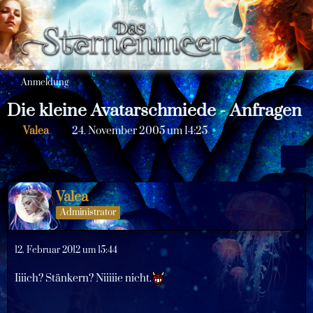
Anmeldung
Die kleine Avatarschmiede - Anfragen
Valea
24. November 2005 um 14:25
Valea
Administrator
12. Februar 2012 um 15:44
Iiiich? Stänkern? Niiiiie nicht.