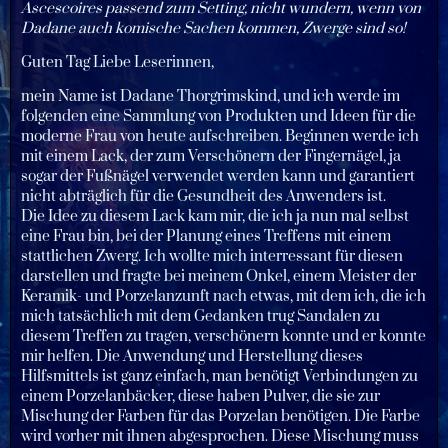
Ascescoires passend zum Setting, nicht wundern, wenn von
Dadane auch komische Sachen kommen, Zwerge sind so!
Guten Tag Liebe Leserinnen,
mein Name ist Dadane Thorgrimskind, und ich werde im
folgenden eine Sammlung von Produkten und Ideen für die
moderne Frau von heute aufschreiben. Beginnen werde ich
mit einem Lack, der zum Verschönern der Fingernägel, ja
sogar der Fußnägel verwendet werden kann und garantiert
nicht abträglich für die Gesundheit des Anwenders ist.
Die Idee zu diesem Lack kam mir, die ich ja nun mal selbst
eine Frau bin, bei der Planung eines Treffens mit einem
stattlichen Zwerg. Ich wollte mich interressant für diesen
darstellen und fragte bei meinem Onkel, einem Meister der
Keramik- und Porzelanzunft nach etwas, mit dem ich, die ich
mich tatsächlich mit dem Gedanken trug Sandalen zu
diesem Treffen zu tragen, verschönern konnte und er konnte
mir helfen. Die Anwendung und Herstellung dieses
Hilfsmittels ist ganz einfach, man benötigt Verbindungen zu
einem Porzelanbäcker, diese haben Pulver, die sie zur
Mischung der Farben für das Porzelan benötigen. Die Farbe
wird vorher mit ihnen abgesprochen. Diese Mischung muss