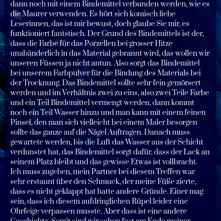
dann noch mit einem Bindemittel verbunden werden, wie es
die Maurer verwenden. Es hört sich komisch liebe
Leserinnen, das ist mir bewust, doch glaube Sie mir, es
funktioniert fantstisch. Der Grund des Bindemittels ist der,
dass die Farbe für das Porzellen bei grosser Hitze
unabänderlich in das Material gebrannt wird, das wollen wir
unseren Füssen ja nicht antun. Also sorgt das Bindemittel
bei unserem Farbpulver für die Bindung des Materials bei
der Trocknung. Das Bindemittel sollte sehr fein gemörsert
werden und im Verhältnis zwei zu eins, also zwei Teile Farbe
und ein Teil Bindemittel vermengt werden, dann kommt
noch ein Teil Wasser hinzu und man kann mit einem feinen
Pinsel, den man sich vielleicht bei einem Maler besorgen
sollte das ganze auf die Nägel Auftragen. Danach muss
gewartete werden, bis die Luft das Wasser aus der Schicht
verdunstet hat, das Bindemittel sorgt dafür, dass der Lack an
seinem Platz bleibt und das gewisse Etwas ist vollbracht.
Ich muss zugeben, mein Partner bei diesem Treffen war
sehr erstaunt über den Schmuck, der meine Füße zierte,
dass es nicht geklappt hat hatte andere Gründe. Einer mag
sein, dass ich diesem aufdringlichen Rüpel leider eine
Ohrfeige verpassen musste. Aber dass ist eine andere