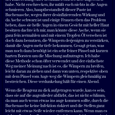
habe. Nicht erschrecken, ihr müßt euch nichts in die Augen
schmieren. Also, hauptbestandteil dieser Paste ist
Buchenasche, wegen ihrer desinfizierenden Wirkung und
da Asche schwarz ist und einige Frauen eben das Problem
heben, dass sie helle Augen in einem Gesicht mit heller Haut
besitzen dachte ich mir, man könnte diese Asche, wenn sie
ganz fein zermahlen und mit einem Tropfen Öl versehen ist
doch dazu benutzen, die Wimpern derjenigen zu verstärken,
damit die Augen mehr tiefe bekommen. Gesagt getan, was
man noch dazu benötigt ist ein sehr feiner Pinsel mit kurzen
harten Borsten um die Mischung aufzutragen. Ich habe
diese Methode schon öfter verwendet und der einfachste
Weg meiner Meinung nach ist es, die Wimpern zu breifen,
leicht daran zu ziehen und dann von unten, respektive oben
mit dem Pinsel vom Auge weg die Wimpern gleichmäßig zu
bestreichen. Diese verdunkelung hält für einen Abend.
Wenn die Reagenz zu dick aufgetragen wurde, kan es sein,
dass sie auf die augenlieder abfärbt, das ist nicht schlimm,
da man auch wenn etwas ins auge kommen sollte, durch die
Buchenasche keine Infektion riskiert und die Stellen ganz
leicht mit etwas Seife wieder entfernen kann. Wenn man es