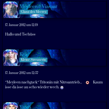
Meyleen ê Viasaar
Glanz des Meeres
17. Januar 2012 um 12:19
Hallo und Tschüss
Kea
Kleine Streunerin
17. Januar 2012 um 12:57
*Meyleen nachguck* Tritonin mit Nitroantrieb...
Kaum
isse da isse au scho wieder wech.
Yarea