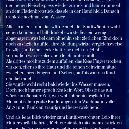
den neuen Fleischspiess wieder zurück und kaute nur noch
an dem Fladenbrotstück, das sie in der Hand hielt. Danach
trank sie nochmal vom Wasser.
Alles in allem - und das würde auch der Stadtwächter wohl
sehen können im Halbdunkel - wirkte Kea ein wenig
abgemagert, was bei dem ohnehin sehr zierlichen Kind doch
noch zusätzlich auffiel. Ihre Kleidung wirkte vergleichsweise
freizügig und eine Decke hatte sie nicht da gehabt,
vermutlich war sie also auch leicht unterkühlt.
Als drittes mochte zudem auffallen, das Keas Finger trocken
wirkten, ebenso ihre Haut und die feinen Schwimmhäute
zwischen ihren Fingern und Zehen, barfuß war das Kind
nämlich auch.
Sie würde wohl recht bald wieder ins Wasser müssen.
Doch noch immer sprach Kea kein Wort. Ob sie das tun
würde in nächster Zeit, war wohl ohnehin fraglich. Im
Moment sahen große Kinderaugen den Wachmann voller
Angst und Panik an, traurig und herzerweichend.
Und als Keas Blick wieder zum blutüberströmten Leib ihrer
Mutter zurückkehrte, flüchtete sie sich mit einem erstickten
Laut in die Arme des Stadtwächters und barg zitternd ihr