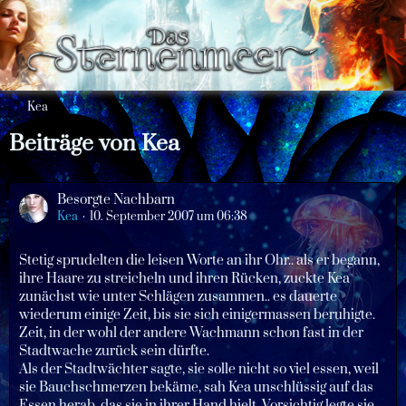
Kea
Beiträge von Kea
Besorgte Nachbarn
Kea
10. September 2007 um 06:38
Stetig sprudelten die leisen Worte an ihr Ohr.. als er begann,
ihre Haare zu streicheln und ihren Rücken, zuckte Kea
zunächst wie unter Schlägen zusammen.. es dauerte
wiederum einige Zeit, bis sie sich einigermassen beruhigte.
Zeit, in der wohl der andere Wachmann schon fast in der
Stadtwache zurück sein dürfte.
Als der Stadtwächter sagte, sie solle nicht so viel essen, weil
sie Bauchschmerzen bekäme, sah Kea unschlüssig auf das
Essen herab, das sie in ihrer Hand hielt. Vorsichtig legte sie