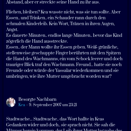
Abstand, aber er streckte seine Hand zu ihr aus.
Fliehen, bleiben? Kea wusste nicht, was sie tun sollte. Aber
Essen.. und Trinken.. ein Schauder rann durch den
schmalen Kinderleib. Kein Wort, Tränen in ihren Augen,
Angst.
Es dauerte Minuten.. endlos lange Minuten.. bevor das Kind
zögerlich die Hand ausstreckte.
Essen.. der Mann wollte ihr Essen geben. Weiß-grünliche,
stellenweise geschuppte Finger berührten mit den Spitzen
die Hand des Wachmanns, ein vom Schock leerer und doch
trauriger Blick traf den Wachmann. Freund... hatte sie noch
Freunde oder würde der Yassalar wiederkommen und sie
umbringen, wie ihre Mutter umgebracht worden war?
Besorgte Nachbarn
Kea
9. September 2007 um 23:21
Stadtwache... Stadtwache.. das Wort hallte in Keas
Gedanken wider und doch.. sie sprach nicht. Sie sah die
Männer herein kommen, der Leib ihrer Mutter lag nahe des