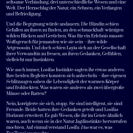
seltsame Verbindung, drei unterschiedliche Wesen und eine
Welt. Der Herzschlag der Natur, ein Sehnen, ein Verlangen
und Befriedigung.
Und die Begegnung würde andauern. Die Hündin schien
Gefallen an ihnen zu finden, an den schmackhaft-würzigen
wilden Blicken und Gerüchen. Was für ein Erlebnis musste
Wolfsgeruch für jemanden wie sie sein – ihre wilde
Artgenossin. Und doch schien Layia sich an der Gesellschaft
ihrer Verwandtin zu freuen, an ihren Gedanken, Gefühlen,
vielleicht nur Instinkten.
Wie auch immer, Losifas Instinkte sagten ihr etwas anderes.
Ihre beiden Begleiter konnten sich anhecheln – ihre eigenen
Schlitzaugen sahen die Lebendigkeit der warmen Körper
und frohlockten. Was waren sie anderes als zwei übergroße
Mäuse oder Ratten?
Nein, korrigierte sie sich, stopp. Sie sind intelligent, sie sind
Freunde. Beide hatten ihre Gedanken geteilt und Losifas
Horizont erweitert. Es gab Wesen, die ihr im Geiste ähnlich
waren, auch wenn sie in der Natur Jagdinstinkte hervorrufen
mochten. Auf einmal verstand Losifa:
Das
war es, was