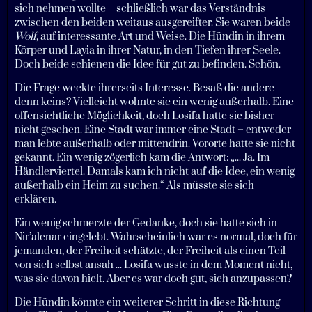
sich nehmen wollte – schließlich war das Verständnis
zwischen den beiden weitaus ausgereifter. Sie waren beide
Wolf
, auf interessante Art und Weise. Die Hündin in ihrem
Körper und Layia in ihrer Natur, in den Tiefen ihrer Seele.
Doch beide schienen die Idee für gut zu befinden. Schön.
Die Frage weckte ihrerseits Interesse. Besaß die andere
denn keins? Vielleicht wohnte sie ein wenig außerhalb. Eine
offensichtliche Möglichkeit, doch Losifa hatte sie bisher
nicht gesehen. Eine Stadt war immer eine Stadt – entweder
man lebte außerhalb oder mittendrin. Vororte hatte sie nicht
gekannt. Ein wenig zögerlich kam die Antwort: „... Ja. Im
Händlerviertel. Damals kam ich nicht auf die Idee, ein wenig
außerhalb ein Heim zu suchen.“ Als müsste sie sich
erklären.
Ein wenig schmerzte der Gedanke, doch sie hatte sich in
Nir’alenar eingelebt. Wahrscheinlich war es normal, doch für
jemanden, der Freiheit schätzte, der Freiheit als einen Teil
von sich selbst ansah ... Losifa wusste in dem Moment nicht,
was sie davon hielt. Aber es war doch gut, sich anzupassen?
Die Hündin könnte ein weiterer Schritt in diese Richtung