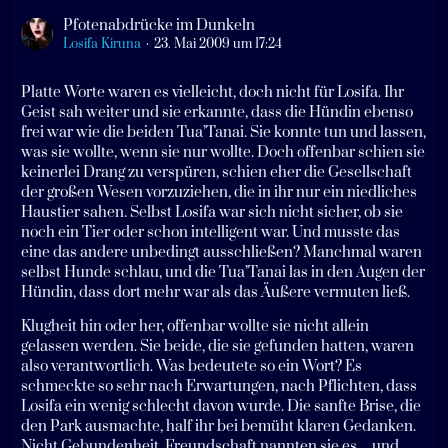
Pfotenabdrücke im Dunkeln
Losifa Kiruna
23. Mai 2009 um 17:24
Platte Worte waren es vielleicht, doch nicht für Losifa. Ihr
Geist sah weiter und sie erkannte, dass die Hündin ebenso
frei war wie die beiden Tua’Tanai. Sie konnte tun und lassen,
was sie wollte, wenn sie nur wollte. Doch offenbar schien sie
keinerlei Drang zu verspüren, schien eher die Gesellschaft
der großen Wesen vorzuziehen, die in ihr nur ein niedliches
Haustier sahen. Selbst Losifa war sich nicht sicher, ob sie
noch ein Tier oder schon intelligent war. Und musste das
eine das andere unbedingt ausschließen? Manchmal waren
selbst Hunde schlau, und die Tua’Tanai las in den Augen der
Hündin, dass dort mehr war als das Äußere vermuten ließ.
Klugheit hin oder her, offenbar wollte sie nicht allein
gelassen werden. Sie beide, die sie gefunden hatten, waren
also verantwortlich. Was bedeutete so ein Wort? Es
schmeckte so sehr nach Erwartungen, nach Pflichten, dass
Losifa ein wenig schlecht davon wurde. Die sanfte Brise, die
den Park ausmachte, half ihr bei bemüht klaren Gedanken.
Nicht Gebundenheit, Freundschaft nannten sie es ... und