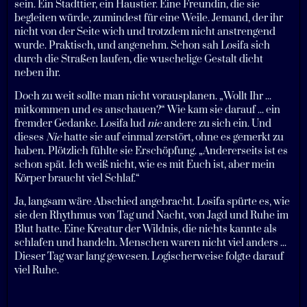
sein. Ein Stadttier, ein Haustier. Eine Freundin, die sie
begleiten würde, zumindest für eine Weile. Jemand, der ihr
nicht von der Seite wich und trotzdem nicht anstrengend
wurde. Praktisch, und angenehm. Schon sah Losifa sich
durch die Straßen laufen, die wuschelige Gestalt dicht
neben ihr.
Doch zu weit sollte man nicht vorausplanen. „Wollt Ihr ...
mitkommen und es anschauen?“ Wie kam sie darauf ... ein
fremder Gedanke. Losifa lud
nie
andere zu sich ein. Und
dieses
Nie
hatte sie auf einmal zerstört, ohne es gemerkt zu
haben. Plötzlich fühlte sie Erschöpfung. „Andererseits ist es
schon spät. Ich weiß nicht, wie es mit Euch ist, aber mein
Körper braucht viel Schlaf.“
Ja, langsam wäre Abschied angebracht. Losifa spürte es, wie
sie den Rhythmus von Tag und Nacht, von Jagd und Ruhe im
Blut hatte. Eine Kreatur der Wildnis, die nichts kannte als
schlafen und handeln. Menschen waren nicht viel anders ...
Dieser Tag war lang gewesen. Logischerweise folgte darauf
viel Ruhe.