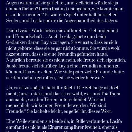
Augen waren auf sie gerichtet, und vielleicht würde sie ja
einfach fliehen? Ihrem Instinkt nachgeben, wie konnte man
es anders nennen? Es war ein Spiel unter halbtierischen
Seelen, und Losifa spürte die Angespanntheit des Jägers.
Doch Layias Worte ließen sie aufhorchen. Gebundenheit
und Freundschaft … Auch Losifa grinste nun beim
Gedanken daran, Layia zu jagen. Sie wusste, dass es sich
nicht gehörte, dass sie es gar nicht konnte. Sie würde wohl
akzeptieren, dass sie eine Freundin gefunden hatte.
Natürlich bereute sie es nicht, nein, sie freute sich eigentlich.
Ja, sie freute sich darüber. Layia eine Freundin nennen zu
können. Das war selten. Wie viele potenzielle Freunde hatte
sie denn schon getroffen, seit sie wieder hier war?
„Ja, es ist zu spät, da habt Ihr Recht. Die Schlange ist doch
nicht ganz so stark, und das ist es wohl, was uns Tua'Tanai
ausmacht, von den Tieren unterscheidet. Wir sind
menschlich, wir können Freunde werden. Wir sind
Freunde.“ Sie lächelte leicht, es gefiel ihr, dieses Wort.
Eine Weile standen sie beide da, in Stille verbunden. Losifa
empfand es nicht als Eingrenzung ihrer Freiheit, eher als