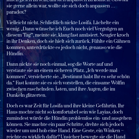
sie gerne allein war, wollte sie sich doch anpassen …
paradox?
Vielleicht nicht. Schließlich nickte Losifa. Lächelte ein
wenig. „Dann wünsche ich Euch noch viel Vergnügen an
diesem 'Tag'“, meinte sie, klang fast amüsiert. Neugier kroch
in ihr Denken, doch sie hielt sich zurück. Fühlte ein Gähnen
kommen, unterdrückte es jedoch nicht, genauso wie die
Hündin.
Dann nickte sie noch einmal, sog die Worte auf und
verstaute sie an einem sicheren Platz. „Ich werde mal
kommen“, versicherte sie. „Bestimmt habt Ihr es sehr schön
da.“ Fast konnte sie es sich vorstellen, die einsame Wölfin
zwischen raschelnden Ästen, und ihre Augen, die im
Dunkeln glitzerten.
Doch es war Zeit für Losifa und ihre kleine Gefährtin. Ihr
Haus mochte nicht so komfortabel sein wie Layias, doch
zumindest würde die Hündin problemlos ein- und ausgehen
können. Sie machte ein paar Schritte, drehte sich jedoch
wieder um und hob eine Hand. Eine Geste, ein Winken –
reichte es wirklich dafür? Unsicher bewegte sie die Hand