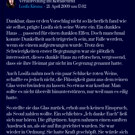
Verabredung im Korallenriff
Losifa Kiruna
21. April 2009 um 17:02
Dankbar, dass er den Vorschlag nicht so lächerlich fand wie
sie selbst, prägte Losifa sich seine Worte ein. Ein dunkles
Haus … passend für einen dunklen Elfen. Doch manchmal
konnte Dunkelheit auch trügerisch sein, zur Falle werden,
wenn sie einem aufgezwungen wurde. Trotz den
Schwierigkeiten erster Begegnungen war sie plötzlich
interessiert, dieses dunkle Haus zu erforschen, vergessend,
dass sie ihre Heimat gar nicht im Gegenzug genannt hatte.
Auch Losifa nahm noch ein paar Schlucke roten Weins,
schaffte es jedoch nicht, die Flüssigkeit ganz aus dem reinen
Glas verschwinden zu lassen. So etwas war kostbar. Man
sollte es nicht übereilt hinunterstürzen, nur weil man es eilig
hatte.
So stellte sie das Glas zurück, erhob auch keinen Einspruch,
als Seoul zahlen wollte. Ein schlichtes „Ich danke Euch“ ließ
sich nur hören. Die giftgrünen Augen nahmen einen sanften
Ausdruck an, als sie auf ihn gerichtet wurden. Sie war
wieder in Ordnung. Sie hatte Kraft geschöpft. Sie würde sich