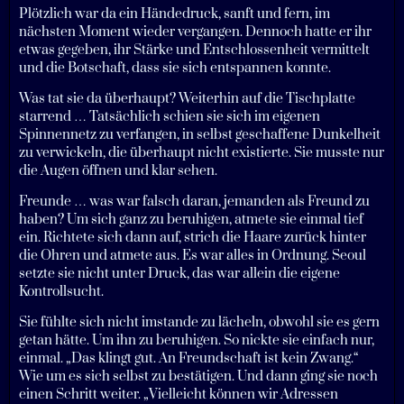
Plötzlich war da ein Händedruck, sanft und fern, im
nächsten Moment wieder vergangen. Dennoch hatte er ihr
etwas gegeben, ihr Stärke und Entschlossenheit vermittelt
und die Botschaft, dass sie sich entspannen konnte.
Was tat sie da überhaupt? Weiterhin auf die Tischplatte
starrend … Tatsächlich schien sie sich im eigenen
Spinnennetz zu verfangen, in selbst geschaffene Dunkelheit
zu verwickeln, die überhaupt nicht existierte. Sie musste nur
die Augen öffnen und klar sehen.
Freunde … was war falsch daran, jemanden als Freund zu
haben? Um sich ganz zu beruhigen, atmete sie einmal tief
ein. Richtete sich dann auf, strich die Haare zurück hinter
die Ohren und atmete aus. Es war alles in Ordnung. Seoul
setzte sie nicht unter Druck, das war allein die eigene
Kontrollsucht.
Sie fühlte sich nicht imstande zu lächeln, obwohl sie es gern
getan hätte. Um ihn zu beruhigen. So nickte sie einfach nur,
einmal. „Das klingt gut. An Freundschaft ist kein Zwang.“
Wie um es sich selbst zu bestätigen. Und dann ging sie noch
einen Schritt weiter. „Vielleicht können wir Adressen