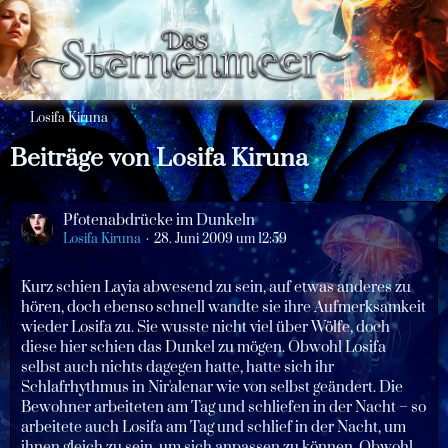
Losifa Kiruna
Beiträge von Losifa Kiruna
Pfotenabdrücke im Dunkeln
Losifa Kiruna
28. Juni 2009 um 12:59
Kurz schien Layia abwesend zu sein, auf etwas anderes zu
hören, doch ebenso schnell wandte sie ihre Aufmerksamkeit
wieder Losifa zu. Sie wusste nicht viel über Wölfe, doch
diese hier schien das Dunkel zu mögen. Obwohl Losifa
selbst auch nichts dagegen hatte, hatte sich ihr
Schlafrhythmus in Nir'alenar wie von selbst geändert. Die
Bewohner arbeiteten am Tag und schliefen in der Nacht – so
arbeitete auch Losifa am Tag und schlief in der Nacht, um
ihnen gleich zu sein, um sich anpassen zu können. Obwohl