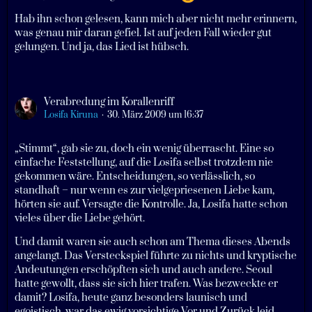
Hab ihn schon gelesen, kann mich aber nicht mehr erinnern,
was genau mir daran gefiel. Ist auf jeden Fall wieder gut
gelungen. Und ja, das Lied ist hübsch.
Verabredung im Korallenriff
Losifa Kiruna
30. März 2009 um 16:37
„Stimmt“, gab sie zu, doch ein wenig überrascht. Eine so
einfache Feststellung, auf die Losifa selbst trotzdem nie
gekommen wäre. Entscheidungen, so verlässlich, so
standhaft – nur wenn es zur vielgepriesenen Liebe kam,
hörten sie auf. Versagte die Kontrolle. Ja, Losifa hatte schon
vieles über die Liebe gehört.
Und damit waren sie auch schon am Thema dieses Abends
angelangt. Das Versteckspiel führte zu nichts und kryptische
Andeutungen erschöpften sich und auch andere. Seoul
hatte gewollt, dass sie sich hier trafen. Was bezweckte er
damit? Losifa, heute ganz besonders launisch und
egoistisch, war das ewig vorsichtige Vor und Zurück leid.