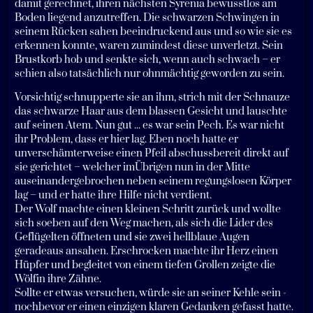
damit gerechnet, ihren nächsten Syrenia bewusstlos am
Boden liegend anzutreffen. Die schwarzen Schwingen in
seinem Rücken sahen beeindruckend aus und so wie sie es
erkennen konnte, waren zumindest diese unverletzt. Sein
Brustkorb hob und senkte sich, wenn auch schwach – er
schien also tatsächlich nur ohnmächtig geworden zu sein.
Vorsichtig schnupperte sie an ihm, strich mit der Schnauze
das schwarze Haar aus dem blassen Gesicht und lauschte
auf seinen Atem. Nun gut ... es war sein Pech. Es war nicht
ihr Problem, dass er hier lag. Eben noch hatte er
unverschämterweise einen Pfeil abschussbereit direkt auf
sie gerichtet – welcher imÜbrigen nun in der Mitte
auseinandergebrochen neben seinem regungslosen Körper
lag – und er hatte ihre Hilfe nicht verdient.
Der Wolf machte einen kleinen Schritt zurück und wollte
sich soeben auf den Weg machen, als sich die Lider des
Geflügelten öffneten und sie zwei hellblaue Augen
geradeaus ansahen. Erschrocken machte ihr Herz einen
Hüpfer und begleitet von einem tiefen Grollen zeigte die
Wölfin ihre Zähne.
Sollte er etwas versuchen, würde sie an seiner Kehle sein -
nochbevor er einen einzigen klaren Gedanken gefasst hatte.