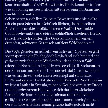
kein riesenhafter Vogel? Sie witterte. Die Erkenntnis traf sie
wie ein Schlag ins Gesicht: da saß ein Syrenia im Baum und
machte Jagd auf sie!
Schon setzten sich ihre Beine in Bewegung und sie wollte
mit ein paar Sätzen ins Gebüsch fliehen, doch im selben
Augenblick senkte er plötzlich seine Waffe. Die dunkle
Gestalt schwankte und stürzte schließlich krachend herab,
rauschte durch splitterndes Geäst und kam mit einem
dumpfen, schweren Geräusch auf dem Waldboden auf.
Die Vögel gerieten in Aufruhr, ein Schwarm Spatzen ergriff
sogar spontan die Flucht, doch Layia fand sich hin und her
gerissen zwischen dem Weglaufen– der sicheren Wahl –
oder dem Nachsehen. Irgendetwas erschien ihr seltsam an
der Situation und so entschied sie sich dafür nachzusehen,
was es mit diesem seltsamen Geschöpf auf sich hatte.
Im Näherkommen bestätigte sich ihr Verdacht. Vor ihr lag im
weichen Laub ein Syrenia, mit dem Gesicht voraus im Dreck
und mit schwarzem Haar voller sich darin verwickelter
Ästchen. Sie hatte schon lange niemanden mehr vom
geflügelten Volk gesehen, doch sie erinnerte sich genau an
deren imposante Erscheinung. Layia hatte jedoch nicht