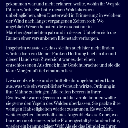
gekommen war und nicht erfahren wollte, wohin ihr Weg sie
führen würde. Sie hatte diesen Wald als einen
unbehaglichen, alten Düsterwald in Erinnerung, in welchem
der Wind nach längst vergangenen Zeiten roch. Wo
angeblich Wesen hausten, die es sonst nur in
Märchengeschichten gab und in dessen Untiefen sich die
Ruinen einer versunkenen Elfenstadt verbargen.
Insgeheim wusste sie, dass sie ihn auch hier nicht finden
würde, doch ein kleiner Funken Hoffnung blieb in ihr und
dieser Hauch von Zuversicht war es, der einen
entschlossenen Ausdruck in ihr Gesicht brachte und sie die
klare Morgenluft tief einatmen lies.
Layia seufzte leise und schüttelte ihr ungekämmtes Haar
aus, was wie ein vergeblicher Versuch wirkte, Ordnung in
ihre Mähne zu bringen. Alle reifen Beeren in ihrer
Reichweite waren gegessen und die verbleibenden wollte
sie gerne den Vögeln des Waldes überlassen. Sie packte ihre
wenigen Habseligkeiten wieder zusammen. Es war Zeit,
weiterzugehen. Innerhalb eines Augenblickes saß dort, wo
bin eben noch eine zierliche Frauengestalt gestanden hatte,
wieder ein braunpelziger Wolf. Als sie das Bündel zu ihren