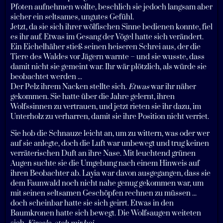
Pfoten aufnehmen wollte, beschlich sie jedoch langsam aber
sicher ein seltsames, ungutes Gefühl.
Jetzt, da sie sich ihrer wölfischen Sinne bedienen konnte, fiel
es ihr auf. Etwas im Gesang der Vögel hatte sich verändert.
Ein Eichelhäher stieß seinen heiseren Schrei aus, der die
Tiere des Waldes vor Jägern warnte – und sie wusste, dass
damit nicht sie gemeint war. Ihr wär plötzlich, als würde sie
beobachtet werden ...
Der Pelz ihrem Nacken stellte sich.
Etwas
war ihr näher
gekommen. Sie hatte über die Jahre gelernt, ihren
Wolfssinnen zu vertrauen, und jetzt rieten sie ihr dazu, im
Unterholz zu verharren, damit sie ihre Position nicht verriet.
Sie hob die Schnauze leicht an, um zu wittern, was oder wer
auf sie anlegte, doch die Luft war unbewegt und trug keinen
verräterischen Duft an ihre Nase. Mit leuchtend grünen
Augen suchte sie die Umgebung nach einem Hinweis auf
ihren Beobachter ab. Layia war davon ausgegangen, dass sie
dem Faunwald noch nicht nahe genug gekommen war, um
mit seinen seltsamen Geschöpfen rechnen zu müssen ...
doch scheinbar hatte sie sich geirrt. Etwas in den
Baumkronen hatte sich bewegt. Die Wolfsaugen weiteten