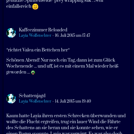
genutzte Spinnenseide "prey wrapping silk". Sehr
einfallsreich
Kaffeezimmer Reloaded
Layia Wolfstochter
16. Juli 2015 um 17:47
*richtet Valea ein Bettchen her*
Schönen Abend! Nur noch ein Tag, dann ist zum Glück
Wochenende ... und uff, ist es mit einem Mal wieder heiß
geworden ...
Schattenjagd
Layia Wolfstochter
14. Juli 2015 um 19:40
Kaum hatte Layia ihren ersten Schrecken überwunden und
wollte die Flucht ergreifen, trug ein lauer Wind die Fährte
des Schattens an sie heran und sie konnte sehen, wie er
einen Bogen spannte. Layia war verwirrt. Es war also doch