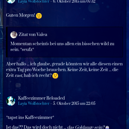
Layia Wolfstochter
6. Oktober 2015 um 07:32
Guten Morgen!
Zitat von Valea
Momentan scheint's bei uns allen ein bisschen wild zu
sein. *seufz*
Aber hallo ... ich glaube, gerade könnten wir alle diesen einen
extra Tag pro Woche brauchen. Keine Zeit, keine Zeit ... die
Zeit
rast
, hab ich recht?
Kaffeezimmer Reloaded
Layia Wolfstochter
5. Oktober 2015 um 22:05
*tapst ins Kaffeezimmer*
Ist das?? Das wird doch nicht ...
das Goldauge sein?