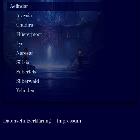
Aelindar
Araysia
Chadira
Flüstermoor
Lyr
Naresar
Sil'isiar
Silberfels
Silberwald
Yelindea
Datenschutzerklärung
Impressum