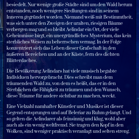
besiedelt. Nur wenige große Städte sind um den Wald herum
entstanden, noch wenigere Siedlungen sind in seinem
Inneren gegründet worden. Niemand weiß mit Bestimmtheit,
was sich unter den Zweigen der uralten, riesigen Bäume
verbergen mag und so bleibt Aelindar ein Ort, der viele
Geheimnisse birgt, ein unergründliches Mysterium, das kein
sterbliches Wesen zu beherrschen vermag. In der Folge
konzentriert sich das Leben dieser Grafschaft in den
äußeren Bereichen und an der Küste, fern des dichten
Blätterdaches.
Die Bevölkerung Aelindars hat viele musisch begabte
Individuen hervorgebracht. Dies schreibt man dem
träumenden Wald zu, von dem es heißt, das er in den
Sterblichen die Fähigkeit zu träumen und den Wunsch,
diese Träume für andere sichtbar zu machen, weckt.
Eine Vielzahl namhafter Künstler und Musiker ist dieser
Gegend entsprungen und auf Beleriar zu Ruhm gelangt. Und
so gelten die Aelindarer als feinsinnig und klug, wohl aber
auch als ein wenig weltfremd. Sie tragen den Kopf in den
Wolken, sind weniger praktisch veranlagt und selten streng.