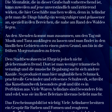
Die Mentalität, die in dieser Grafschaft vorherrschend ist,
kann zuweilen auf jene unverständlich und irritierend
wirken, die hier Geschäfte machen wollen, denn in Aelindar
geht man die Dinge häufig ein wenig ruhiger und gelassener
an, speziell in den Bereichen, die nahe am Rand des Waldes
liegen.
An den Abenden kommt man zusammen, um den Tag mit
Musik und Tanz ausklingen zu lassen und man findet in den
ländlichen Gebieten stets einen guten Grund, um bis in die
frühen Morgenstunden zu feiern.
Den Stadtbewohnern ist Ehrgeiz jedoch nicht
gleichermaßen fremd. Dort ist man weniger träumerisch
veranlagt und die musische Begabung sucht sich andere
Kanäle. So produziert man hier unglaublichen Schmuck,
prachtvolle Gewänder und erlesenes Schuhwerk, schreibt
das Kunsthandwerk besonders groß und übt es in
Perfektion aus. Viele Waren Aelindars sind besonders fein
und edel, was sie im Rest Beleriars überaus beliebt macht.
Das Erscheinungsbild ist wichtig. Viele Aelindarer besitzen
ein Gespür für Farben und Formen und reagieren