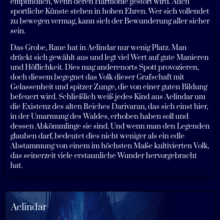
empfindlich, wenn deren Harmonie gestört wird. Auch
sportliche Künste stehen in hohen Ehren. Wer sich vollendet
zu bewegen vermag, kann sich der Bewunderung aller sicher
sein.
Das Grobe, Raue hat in Aelindar nur wenig Platz. Man
drückt sich gewählt aus und legt viel Wert auf gute Manieren
und Höflichkeit. Dies mag anderenorts Spott provozieren,
doch diesem begegnet das Volk dieser Grafschaft mit
Gelassenheit und spitzer Zunge, die von einer guten Bildung
befeuert wird. Schließlich weiß jedes Kind aus Aelindar um
die Existenz des alten Reiches Darivaran, das sich einst hier,
in der Umarmung des Waldes, erhoben haben soll und
dessen Abkömmlinge sie sind. Und wenn man den Legenden
glauben darf, bedeutet dies nicht weniger als ein edle
Abstammung von einem im höchsten Maße kultivierten Volk,
das seinerzeit viele erstaunliche Wunder hervorgebracht
hat.
Aelindar