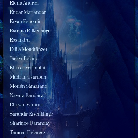
Eleria Anuriel
Endar Mariandor
Eryan Fenomir
Esrema Falkenauge
Essandra
Falila Mondtänzer
Jaskyr Belanor
Khoras Wolfsblut
Madran Csariban
Morién Sâmarand
Nayara Eandara
Rhovan Varanor
Sarandir Eisenklinge
Sharinoe Daranday
Tamnar Delargos