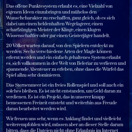
Das offene Punktesystem erlaubt es, eine Vielzahl von
eigenen Ideen einzubringen und mühelos den
Wunschcharakter zu erschaffen, ganz gleich, ob es sich
dabei um einen heldenhaften Wegelagerer, einen
scharfzüngigen Meister der Klinge, einen klugen
Wissenschaftler oder gar einen Geisterjäger handelt.
20 Völker warten darauf, von den Spielern entdeckt zu
werden. Sechs verschiedene Arten der Magie können
erlernt werden und ein einfach gehaltenes System erlaubt
es, sich vollkommen in der Welt von Beleriar zu verlieren und
spannende Abenteuer zu erleben, ohne dass die Würfel das
Spiel allzu sehr dominieren.
Das Sternenmeer ist ein freies Rollenspiel und soll auch ein
solches bleiben. Es ist nicht entstanden, um Geld daran zu
verdienen. Es ist ein Projekt, das in unserer knapp
bemessenen Freizeit entsteht und weiterhin aus Freude
daran bearbeitet werden wird.
Wir freuen uns sehr, wenn es Anklang findet und vielleicht
weiterempfohlen wird, müssen aber an dieser Stelle darum
bitten, dass die Dateien nicht ohne Erlaubnis im Internet