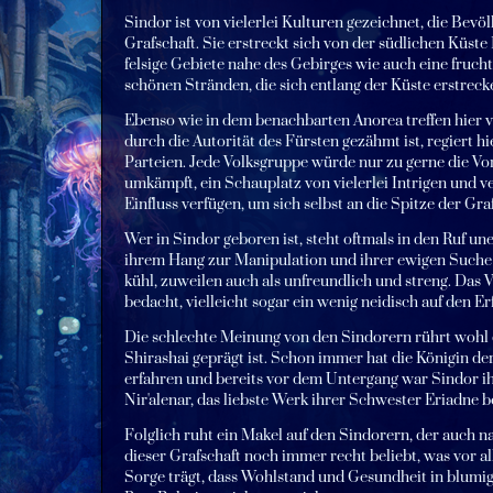
Sindor ist von vielerlei Kulturen gezeichnet, die Bev
Grafschaft. Sie erstreckt sich von der südlichen Küste
felsige Gebiete nahe des Gebirges wie auch eine fruch
schönen Stränden, die sich entlang der Küste erstreck
Ebenso wie in dem benachbarten Anorea treffen hier v
durch die Autorität des Fürsten gezähmt ist, regiert
Parteien. Jede Volksgruppe würde nur zu gerne die Vor
umkämpft, ein Schauplatz von vielerlei Intrigen und ve
Einfluss verfügen, um sich selbst an die Spitze der Gra
Wer in Sindor geboren ist, steht oftmals in den Ruf un
ihrem Hang zur Manipulation und ihrer ewigen Suche 
kühl, zuweilen auch als unfreundlich und streng. Das 
bedacht, vielleicht sogar ein wenig neidisch auf den E
Die schlechte Meinung von den Sindorern rührt wohl d
Shirashai geprägt ist. Schon immer hat die Königin d
erfahren und bereits vor dem Untergang war Sindor ihr
Nir'alenar, das liebste Werk ihrer Schwester Eriadne b
Folglich ruht ein Makel auf den Sindorern, der auch n
dieser Grafschaft noch immer recht beliebt, was vor all
Sorge trägt, dass Wohlstand und Gesundheit in blumi