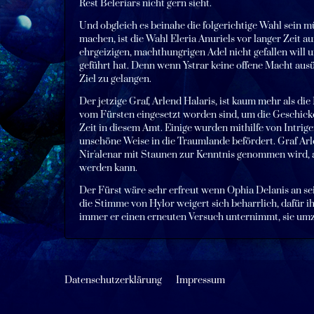
Rest Beleriars nicht gern sieht.
Und obgleich es beinahe die folgerichtige Wahl sein mü
machen, ist die Wahl Eleria Anuriels vor langer Zeit au
ehrgeizigen, machthungrigen Adel nicht gefallen will 
geführt hat. Denn wenn Ystrar keine offene Macht ausü
Ziel zu gelangen.
Der jetzige Graf, Arlend Halaris, ist kaum mehr als die
vom Fürsten eingesetzt worden sind, um die Geschicke d
Zeit in diesem Amt. Einige wurden mithilfe von Intri
unschöne Weise in die Traumlande befördert. Graf Arle
Nir'alenar mit Staunen zur Kenntnis genommen wird, al
werden kann.
Der Fürst wäre sehr erfreut wenn Ophia Delanis an se
die Stimme von Hylor weigert sich beharrlich, dafür
immer er einen erneuten Versuch unternimmt, sie um
Datenschutzerklärung
Impressum