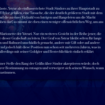
sste, Ystrar als einflussreichste Stadt Sindors zu ihrer Hauptstadt zu
f Hylor gefallen, eine Tatsache, die der deutlich größeren Stadt mit dem
und die zu einer Vielzahl von Intrigen und Rangeleien um die Macht
ben darf, so nimmt sie eben einen weniger offensichtlichen Weg, um ans
 Marionette der Ystrari. Nur ein weiteres Gesicht in der Reihe jener, die
ieser Grafschaft zu leiten. Der Graf von Ystrar bleibt selten für lange
gen und Rufmord unschädlich gemacht, andere mit Gift oder auf andere
nd jedoch hält diese Position nun schon seit mehreren Jahren, was in
lerdings mit seiner Goldgier und Bestechlichkeit einfach erklärt
iner Stelle den Rang der Gräfin über Sindor akzeptieren würde, doch
 ihrer Bestimmung zu entsagen und verweigert sich seinem Wunsch, wann
zustimmen.