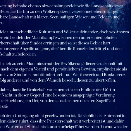
ölkerung beinahe ebenso abwechslungsreich wie die Landschaft dieser
 Beleriars bis hin zu den Wolkenspitzen, verzeichnet ebenso karge,
tbare Landschaft mit klaren Seen, saftigen Wiesen und Feldern und
en.
iele unterschiedliche Kulturen und Völker aufeinander, doch wo Anorea
 hier ein brodelnder Machtkampf zwischen den unterschiedlichsten
herrschaft über Sindor erringen und so ist dieses Gebiet hart
rborgener Angriffe auf jene, die über die finanziellen Mittel und den
fschaft zu befördern.
ehrlich zu sein. Man misstraut der Bevölkerung dieser Grafschaft mit
nach dem eigenen Vorteil und persönlichem Gewinn, empfindet sie als
Volk von Sindor ist ambitioniert, sehr auf Wettbewerb und Konkurrenz
rfolg anderer und von dem Wunsch beseelt, diesen zu übertreffen.
aher, dass die Grafschaft von einem starken Einfluss der Göttin
er Nacht in dieser Gegend eine besonders ausgeprägte Verehrung
e Hochburg, ein Ort, von dem aus sie einen direkten Zugriff auf
esaß.
ach dem Untergang nicht geschwunden ist. Tatsächlich ist Shirashai in
em daher rührt, dass ihre Priesterschaft weit verbreitet ist und dafür
gen Worten auf Shirashais Gunst zurückgeführt werden. Etwas, was der