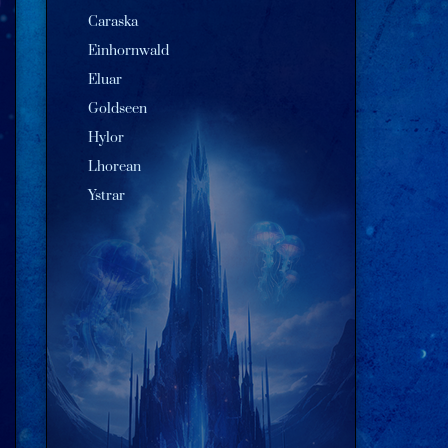
Caraska
Einhornwald
Eluar
Goldseen
Hylor
Lhorean
Ystrar