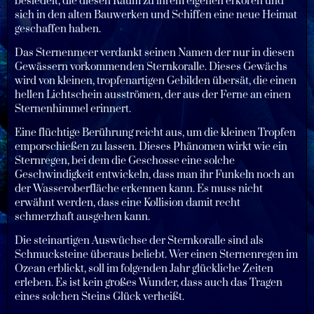
besiedelt, die diesen Raum zu ihrem eigenen erkoren und
sich in den alten Bauwerken und Schiffen eine neue Heimat
geschaffen haben.
Das Sternenmeer verdankt seinen Namen der nur in diesen
Gewässern vorkommenden Sternkoralle. Dieses Gewächs
wird von kleinen, tropfenartigen Gebilden übersät, die einen
hellen Lichtschein ausströmen, der aus der Ferne an einen
Sternenhimmel erinnert.
Eine flüchtige Berührung reicht aus, um die kleinen Tropfen
emporschießen zu lassen. Dieses Phänomen wirkt wie ein
Sternregen, bei dem die Geschosse eine solche
Geschwindigkeit entwickeln, dass man ihr Funkeln noch an
der Wasseroberfläche erkennen kann. Es muss nicht
erwähnt werden, dass eine Kollision damit recht
schmerzhaft ausgehen kann.
Die steinartigen Auswüchse der Sternkoralle sind als
Schmucksteine überaus beliebt. Wer einen Sternenregen im
Ozean erblickt, soll im folgenden Jahr glückliche Zeiten
erleben. Es ist kein großes Wunder, dass auch das Tragen
eines solchen Steins Glück verheißt.