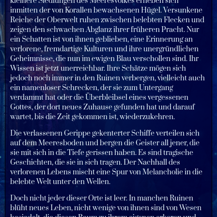
kleinere Siedlungen des Meeresvolkes erheben sich
inmitten der von Korallen bewachsenen Hügel. Versunkene
Reiche der Oberwelt ruhen zwischen belebten Flecken und
zeigen den schwachen Abglanz ihrer früheren Pracht. Nur
ein Schatten ist von ihnen geblieben, eine Erinnerung an
verlorene, fremdartige Kulturen und ihre unergründlichen
Geheimnisse, die nun im ewigen Blau verschollen sind. Ihr
Wissen ist jetzt unerreichbar. Ihre Schätze mögen sich
jedoch noch immer in den Ruinen verbergen, vielleicht auch
ein namenloser Schrecken, der sie zum Untergang
verdammt hat oder die Überbleibsel eines vergessenen
Gottes, der dort neues Zuhause gefunden hat und darauf
wartet, bis die Zeit gekommen ist, wiederzukehren.
Die verlassenen Gerippe gekenterter Schiffe verteilen sich
auf dem Meeresboden und bergen die Geister all jener, die
sie mit sich in die Tiefe gerissen haben. Es sind tragische
Geschichten, die sie in sich tragen. Der Nachhall des
verlorenen Lebens mischt eine Spur von Melancholie in die
belebte Welt unter den Wellen.
Doch nicht jeder dieser Orte ist leer. In manchen Ruinen
blüht neues Leben, nicht wenige von ihnen sind von Wesen