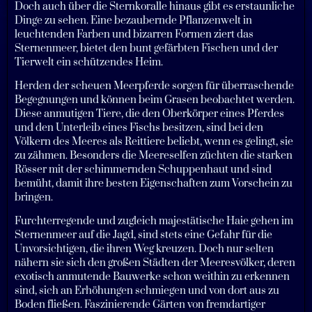
Doch auch über die Sternkoralle hinaus gibt es erstaunliche
Dinge zu sehen. Eine bezaubernde Pflanzenwelt in
leuchtenden Farben und bizarren Formen ziert das
Sternenmeer, bietet den bunt gefärbten Fischen und der
Tierwelt ein schützendes Heim.
Herden der scheuen Meerpferde sorgen für überraschende
Begegnungen und können beim Grasen beobachtet werden.
Diese anmutigen Tiere, die den Oberkörper eines Pferdes
und den Unterleib eines Fischs besitzen, sind bei den
Völkern des Meeres als Reittiere beliebt, wenn es gelingt, sie
zu zähmen. Besonders die Meereselfen züchten die starken
Rösser mit der schimmernden Schuppenhaut und sind
bemüht, damit ihre besten Eigenschaften zum Vorschein zu
bringen.
Furchterregende und zugleich majestätische Haie gehen im
Sternenmeer auf die Jagd, sind stets eine Gefahr für die
Unvorsichtigen, die ihren Weg kreuzen. Doch nur selten
nähern sie sich den großen Städten der Meeresvölker, deren
exotisch anmutende Bauwerke schon weithin zu erkennen
sind, sich an Erhöhungen schmiegen und von dort aus zu
Boden fließen. Faszinierende Gärten von fremdartiger