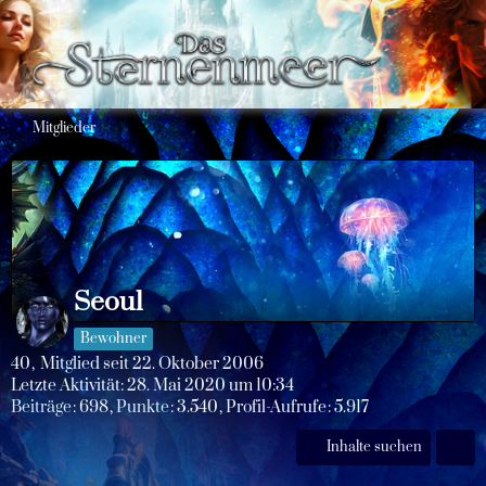
Mitglieder
Seoul
Bewohner
40
Mitglied seit 22. Oktober 2006
Letzte Aktivität:
28. Mai 2020 um 10:34
Beiträge
698
Punkte
3.540
Profil-Aufrufe
5.917
Inhalte suchen