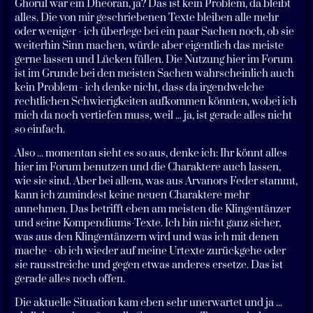
Ghorul war ein Dheoran, ja? Das ist kein Problem, da bleibt
alles. Die von mir geschriebenen Texte bleiben alle mehr
oder weniger - ich überlege bei ein paar Sachen noch, ob sie
weiterhin Sinn machen, würde aber eigentlich das meiste
gerne lassen und Lücken füllen. Die Nutzung hier im Forum
ist im Grunde bei den meisten Sachen wahrscheinlich auch
kein Problem - ich denke nicht, dass da irgendwelche
rechtlichen Schwierigkeiten aufkommen könnten, wobei ich
mich da noch vertiefen muss, weil ... ja, ist gerade alles nicht
so einfach.
Also ... momentan sieht es so aus, denke ich: Ihr könnt alles
hier im Forum benutzen und die Charaktere auch lassen,
wie sie sind. Aber bei allem, was aus Arvanors Feder stammt,
kann ich zumindest keine neuen Charaktere mehr
annehmen. Das betrifft eben am meisten die Klingentänzer
und seine Kompendiums-Texte. Ich bin nicht ganz sicher,
was aus den Klingentänzern wird und was ich mit denen
mache - ob ich wieder auf meine Urtexte zurückgehe oder
sie rausstreiche und gegen etwas anderes ersetze. Das ist
gerade alles noch offen.
Die aktuelle Situation kam eben sehr unerwartet und ja ...