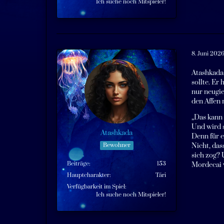
Ich suche noch Mitspieler!
8. Juni 2026
Atashkada 
sollte. Er
nur neugie
den Affen 
„Das kann 
Und wird s
Atashkada
Denn für 
Bewohner
Nicht, das
sich zog? 
Beiträge
153
Mordecai w
Hauptcharakter
Tári
Verfügbarkeit im Spiel
Ich suche noch Mitspieler!