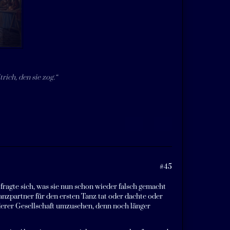
rich, den sie zog.“
#45
fragte sich, was sie nun schon wieder falsch gemacht
Tanzpartner für den ersten Tanz tat oder dachte oder
anderer Gesellschaft umzusehen, denn noch länger