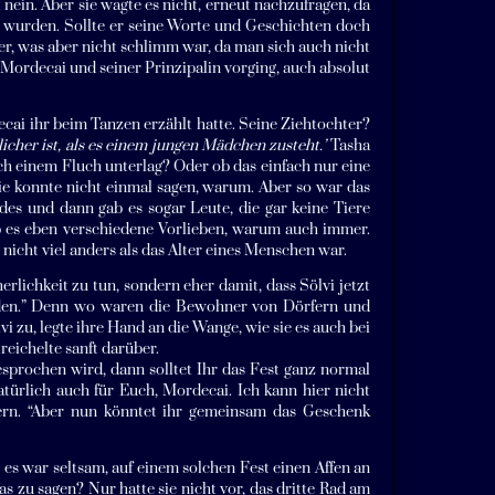
 nein. Aber sie wagte es nicht, erneut nachzufragen, da
rt wurden. Sollte er seine Worte und Geschichten doch
r, was aber nicht schlimm war, da man sich auch nicht
Mordecai und seiner Prinzipalin vorging, auch absolut
cai ihr beim Tanzen erzählt hatte. Seine Ziehtochter?
dlicher ist, als es einem jungen Mädchen zusteht.’
Tasha
ich einem Fluch unterlag? Oder ob das einfach nur eine
Sie konnte nicht einmal sagen, warum. Aber so war das
es und dann gab es sogar Leute, die gar keine Tiere
ab es eben verschiedene Vorlieben, warum auch immer.
s nicht viel anders als das Alter eines Menschen war.
rlichkeit zu tun, sondern eher damit, dass Sölvi jetzt
erden.” Denn wo waren die Bewohner von Dörfern und
i zu, legte ihre Hand an die Wange, wie sie es auch bei
eichelte sanft darüber.
gesprochen wird, dann solltet Ihr das Fest ganz normal
atürlich auch für Euch, Mordecai. Ich kann hier nicht
ltern. “Aber nun könntet ihr gemeinsam das Geschenk
 es war seltsam, auf einem solchen Fest einen Affen an
as zu sagen? Nur hatte sie nicht vor, das dritte Rad am