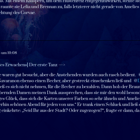
s. Mit einem Räuspern, um dem Hustenreiz entgegenzuwirken, stellte sie 
, raunte sie Lelia und Brennan zu, falls letzterer nicht gerade von Ame
chtung des Corvae.
6 um 10:08
des Erwachens] Der erste Tanz
—>
e waren gut besucht, aber die Anstehenden wurden auch rasch bedient.
Navaranon ebenso einen Becher, aber gestreckt einschenken ließ und
D
eß es sich nicht nehmen, für die Becher zu bezahlen. Dann hob der Brau
bernden Damen meinen Dank aussprechen, dass sie mir den wohl besonde
es Glück, dass sich die Karten unserer Farben so sehr ähneln und Amelie 
rhin schönen Abend für jeden von uns.“ Er trank einen Schluck und ließ s
 einkehrte: „Seid Ihr aus der Stadt? Oder zugezogen?“, fragte er dann, da