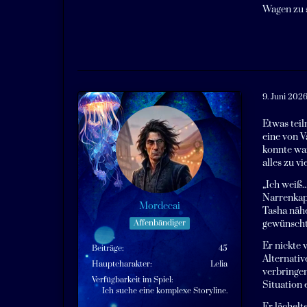
Wagen zu s
9. Juni 202
Etwas teil
eine von V
konnte war
alles zu v
„Ich weiß..
Narrenkapp
Mordecai
Tasha nähe
Affenbändiger
gewünscht 
Er nickte 
Beiträge
45
Alternati
Hauptcharakter
Lelia
verbringen
Verfügbarkeit im Spiel
Situation 
Ich suche eine komplexe Storyline.
Er lächelt