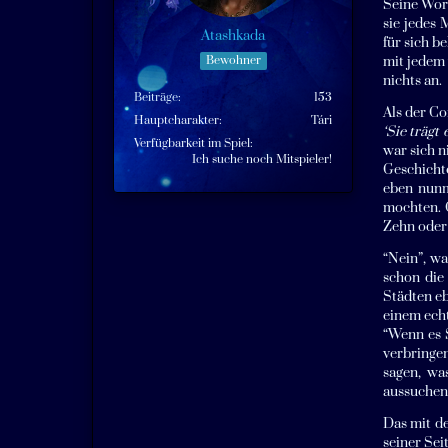
Seine Wort
sie jedes 
Atashkada
für sich b
Bewohner
mit jedem 
nichts an.
Beiträge
153
Als der Co
Hauptcharakter
Tári
‘Sie trägt
Verfügbarkeit im Spiel
war sich n
Ich suche noch Mitspieler!
Geschichte
eben nunm
mochten. 
Zehn oder 
“Nein”, wa
schon die
Städten eb
einem echt
“Wenn es S
verbringen
sagen, wa
aussuchen
Das mit d
seiner Sei