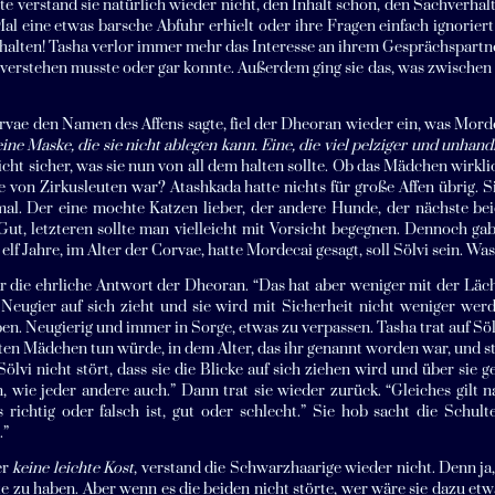
e verstand sie natürlich wieder nicht, den Inhalt schon, den Sachverhalt
Mal eine etwas barsche Abfuhr erhielt oder ihre Fragen einfach ignorie
ehalten! Tasha verlor immer mehr das Interesse an ihrem Gesprächspartne
verstehen musste oder gar konnte. Außerdem ging sie das, was zwischen 
rvae den Namen des Affens sagte, fiel der Dheoran wieder ein, was Morde
 eine Maske, die sie nicht ablegen kann. Eine, die viel pelziger und unhan
icht sicher, was sie nun von all dem halten sollte. Ob das Mädchen wirkl
 von Zirkusleuten war? Atashkada hatte nichts für große Affen übrig. 
al. Der eine mochte Katzen lieber, der andere Hunde, der nächste beid
Gut, letzteren sollte man vielleicht mit Vorsicht begegnen. Dennoch g
elf Jahre, im Alter der Corvae, hatte Mordecai gesagt, soll Sölvi sein. Wa
r die ehrliche Antwort der Dheoran. “Das hat aber weniger mit der Läche
 Neugier auf sich zieht und sie wird mit Sicherheit nicht weniger w
en. Neugierig und immer in Sorge, etwas zu verpassen. Tasha trat auf Sölv
en Mädchen tun würde, in dem Alter, das ihr genannt worden war, und str
ölvi nicht stört, dass sie die Blicke auf sich ziehen wird und über sie 
, wie jeder andere auch.” Dann trat sie wieder zurück. “Gleiches gilt n
s richtig oder falsch ist, gut oder schlecht.” Sie hob sacht die Schu
.”
er
keine leichte Kost
, verstand die Schwarzhaarige wieder nicht. Denn ja,
te zu haben. Aber wenn es die beiden nicht störte, wer wäre sie dazu etw