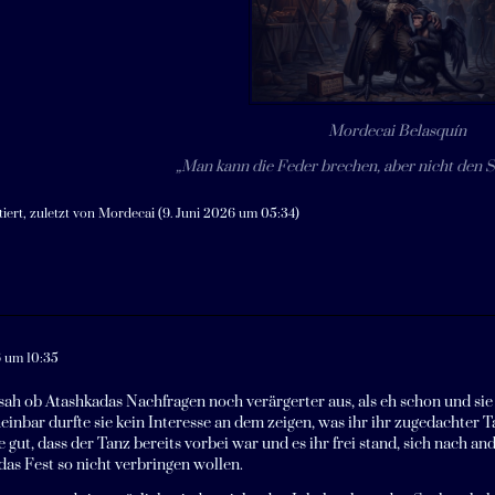
Mordecai Belasquín
„Man kann die Feder brechen, aber nicht den St
tiert, zuletzt von
Mordecai
(
9. Juni 2026 um 05:34
)
6 um 10:35
ah ob Atashkadas Nachfragen noch verärgerter aus, als eh schon und sie 
einbar durfte sie kein Interesse an dem zeigen, was ihr ihr zugedachter 
e gut, dass der Tanz bereits vorbei war und es ihr frei stand, sich nach 
das Fest so nicht verbringen wollen.