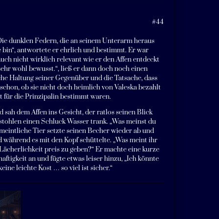
#44
Die dunklen Federn, die an seinem Unterarm heraus
e bin“, antwortete er ehrlich und bestimmt. Er war
ch nicht wirklich relevant wie er den Affen entdeckt
r sehr wohl bewusst.“, ließ er dann doch noch einen
sche Haltung seiner Gegenüber und die Tatsache, dass
schon, ob sie nicht doch heimlich von Valeska bezahlt
 für die Prinzipalin bestimmt waren.
 sah dem Affen ins Gesicht, der ratlos seinen Blick
stohlen einen Schluck Wasser trank. „Was meinst du
meintliche Tier setzte seinen Becher wieder ab und
nd während es mit den Kopf schüttelte. „Was meint ihr
 Lächerlichkeit preis zu geben?“ Er machte eine kurze
ftigkeit an und fügte etwas leiser hinzu, „Ich könnte
eine leichte Kost … so viel ist sicher.“