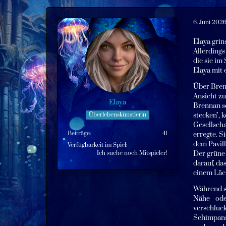
6. Juni 202
Elaya grin
Allerdings
die sie im
Elaya mit 
Über Bren
Ansicht zu
Elaya
Brennan so
Überlebenskünstlerin
stecken", 
Gesellscha
Beiträge
41
erregte. S
dem Pavill
Verfügbarkeit im Spiel
Ich suche noch Mitspieler!
Der grüne 
darauf, da
einem Läch
Während si
Nähe - ode
verschluck
Schimpanse