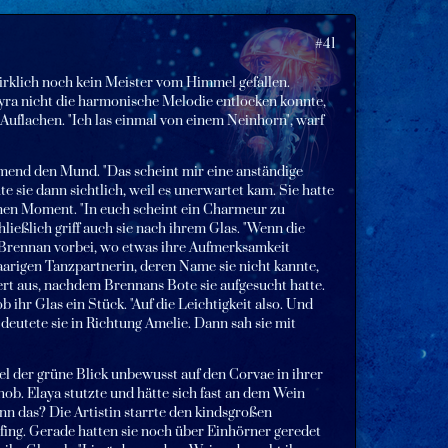
#41
wirklich noch kein Meister vom Himmel gefallen.
 Lyra nicht die harmonische Melodie entlocken konnte,
Auflachen. "Ich las einmal von einem Neinhorn", warf
mend den Mund. "Das scheint mir eine anständige
e sie dann sichtlich, weil es unerwartet kam. Sie hatte
inen Moment. "In euch scheint ein Charmeur zu
ließlich griff auch sie nach ihrem Glas. "Wenn die
an Brennan vorbei, wo etwas ihre Aufmerksamkeit
aarigen Tanzpartnerin, deren Name sie nicht kannte,
ert aus, nachdem Brennans Bote sie aufgesucht hatte.
ihr Glas ein Stück. "Auf die Leichtigkeit also. Und
deutete sie in Richtung Amelie. Dann sah sie mit
fiel der grüne Blick unbewusst auf den Corvae in ihrer
ob. Elaya stutzte und hätte sich fast an dem Wein
nn das? Die Artistin starrte den kindsgroßen
 fing. Gerade hatten sie noch über Einhörner geredet