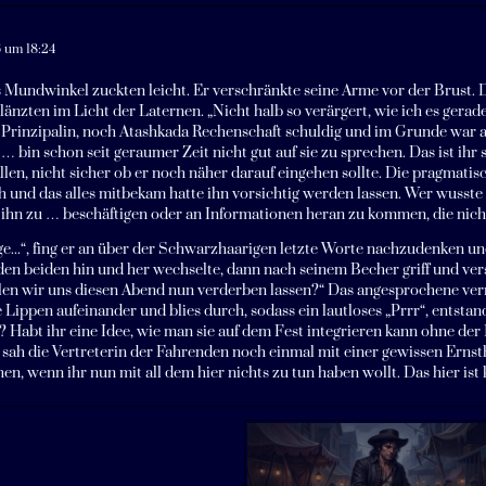
6 um 18:24
Mundwinkel zuckten leicht. Er verschränkte seine Arme vor der Brust. 
änzten im Licht der Laternen. „Nicht halb so verärgert, wie ich es gerad
Prinzipalin, noch Atashkada Rechenschaft schuldig und im Grunde war au
h … bin schon seit geraumer Zeit nicht gut auf sie zu sprechen. Das ist ih
llen, nicht sicher ob er noch näher darauf eingehen sollte. Die pragmati
h und das alles mitbekam hatte ihn vorsichtig werden lassen. Wer wusste 
hn zu … beschäftigen oder an Informationen heran zu kommen, die nicht
e...“, fing er an über der Schwarzhaarigen letzte Worte nachzudenken und
en beiden hin und her wechselte, dann nach seinem Becher griff und ver
len wir uns diesen Abend nun verderben lassen?“ Das angesprochene ver
e Lippen aufeinander und blies durch, sodass ein lautloses „Prrr“, entsta
 Habt ihr eine Idee, wie man sie auf dem Fest integrieren kann ohne der
sah die Vertreterin der Fahrenden noch einmal mit einer gewissen Ernstha
en, wenn ihr nun mit all dem hier nichts zu tun haben wollt. Das hier ist k