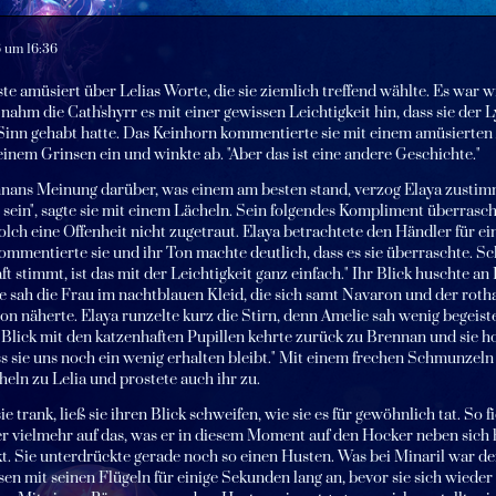
6 um 16:36
ste amüsiert über Lelias Worte, die sie ziemlich treffend wählte. Es war 
 nahm die Cath'shyrr es mit einer gewissen Leichtigkeit hin, dass sie der
 Sinn gehabt hatte. Das Keinhorn kommentierte sie mit einem amüsierten 
einem Grinsen ein und winkte ab. "Aber das ist eine andere Geschichte."
nans Meinung darüber, was einem am besten stand, verzog Elaya zustim
 sein", sagte sie mit einem Lächeln. Sein folgendes Kompliment überrascht
lch eine Offenheit nicht zugetraut. Elaya betrachtete den Händler für e
kommentierte sie und ihr Ton machte deutlich, dass es sie überraschte. Sch
ft stimmt, ist das mit der Leichtigkeit ganz einfach." Ihr Blick huschte 
ie sah die Frau im nachtblauen Kleid, die sich samt Navaron und der roth
on näherte. Elaya runzelte kurz die Stirn, denn Amelie sah wenig begeist
Blick mit den katzenhaften Pupillen kehrte zurück zu Brennan und sie hob 
ss sie uns noch ein wenig erhalten bleibt." Mit einem frechen Schmunzeln 
eln zu Lelia und prostete auch ihr zu.
e trank, ließ sie ihren Blick schweifen, wie sie es für gewöhnlich tat. So 
r vielmehr auf das, was er in diesem Moment auf den Hocker neben sich h
t. Sie unterdrückte gerade noch so einen Husten. Was bei Minaril war de
n mit seinen Flügeln für einige Sekunden lang an, bevor sie sich wieder