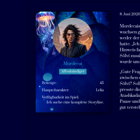
8. Juni 202
Mordecais 
wuchsen gl
weder der 
hatte. „Ic
Hinweis fa
Sölvi zusa
wurde um i
Mordecai
Affenbändiger
„Gute Frag
zwischen d
Beiträge
45
Sölvi? Sol
presste di
Hauptcharakter
Lelia
Atashkada?
Verfügbarkeit im Spiel
Pause und 
Ich suche eine komplexe Storyline.
gut versteh