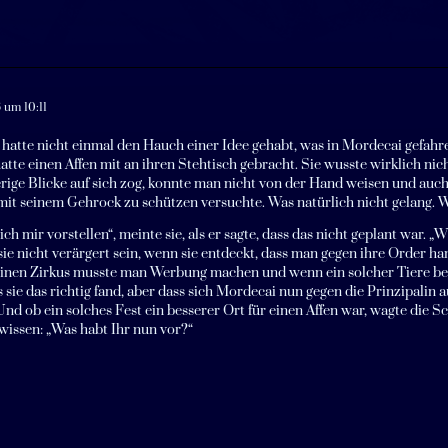
 um 10:11
hatte nicht einmal den Hauch einer Idee gehabt, was in Mordecai gefahren 
 hatte einen Affen mit an ihren Stehtisch gebracht. Sie wusste wirklich nic
rige Blicke auf sich zog, konnte man nicht von der Hand weisen und auch,
mit seinem Gehrock zu schützen versuchte. Was natürlich nicht gelang. 
ich mir vorstellen“, meinte sie, als er sagte, dass das nicht geplant war. 
ie nicht verärgert sein, wenn sie entdeckt, dass man gegen ihre Order ha
einen Zirkus musste man Werbung machen und wenn ein solcher Tiere beh
s sie das richtig fand, aber dass sich Mordecai nun gegen die Prinzipalin
Und ob ein solches Fest ein besserer Ort für einen Affen war, wagte die 
issen: „Was habt Ihr nun vor?“