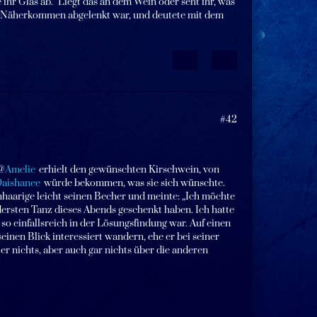
ihr Glas ab. "Liegt das an dem Wein oder seht ihr, was
lies Näherkommen abgelenkt war, und deutete mit dem
#42
Amelie
erhielt den gewünschten Kirschwein, von
aishanee
würde bekommen, was sie sich wünschte.
nhaarige leicht seinen Becher und meinte: „Ich möchte
rsten Tanz dieses Abends geschenkt haben. Ich hatte
so einfallsreich in der Lösungsfindung war. Auf einen
einen Blick interessiert wandern, ehe er bei seiner
 er nichts, aber auch gar nichts über die anderen