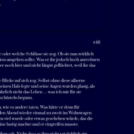
.
#46
e oder welche Schlüsse sie zog. Ob sie nun wirklich
ation umgehen sollte. Was er ihr jedoch hoch anrechnen
r noch hier und nicht längst geflüchtet, weil ihr das
le Blicke auf sich zog. Selbst ohne diese alberne
einen Hals legte und seine Augen wurden glasig, als
wahrlich nicht das Leben … was ich mir für sie
zu hüsteln begann.
, wie es andere taten. Was hätte er denn für
n den Abend wieder einmal zu zweit im Wohnwagen
zu viel wurde oder etwas geschehen würde, das die
eine lustig machte und er eingreifen musste.
ber sah. Nicht dass es ihm nicht tatsächlich ein