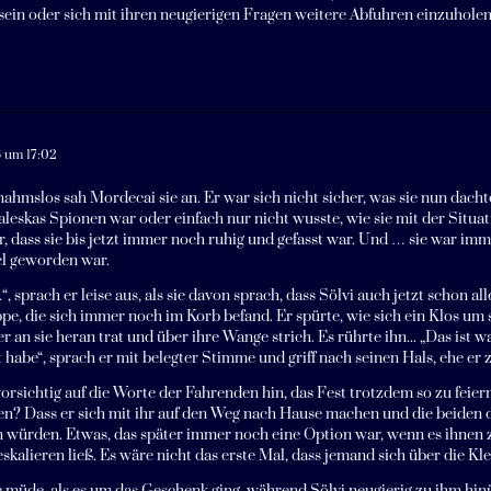
ein oder sich mit ihren neugierigen Fragen weitere Abfuhren einzuholen
6 um 17:02
nahmslos sah Mordecai sie an. Er war sich nicht sicher, was sie nun dacht
aleskas Spionen war oder einfach nur nicht wusste, wie sie mit der Situ
, dass sie bis jetzt immer noch ruhig und gefasst war. Und … sie war imme
iel geworden war.
.“, sprach er leise aus, als sie davon sprach, dass Sölvi auch jetzt schon al
e, die sich immer noch im Korb befand. Er spürte, wie sich ein Klos um s
r an sie heran trat und über ihre Wange strich. Es rührte ihn... „Das ist 
habe“, sprach er mit belegter Stimme und griff nach seinen Hals, ehe er 
vorsichtig auf die Worte der Fahrenden hin, das Fest trotzdem so zu feiern
ven? Dass er sich mit ihr auf den Weg nach Hause machen und die beide
 würden. Etwas, das später immer noch eine Option war, wenn es ihnen 
eskalieren ließ. Es wäre nicht das erste Mal, dass jemand sich über die Kl
e müde, als es um das Geschenk ging, während Sölvi neugierig zu ihm hinü