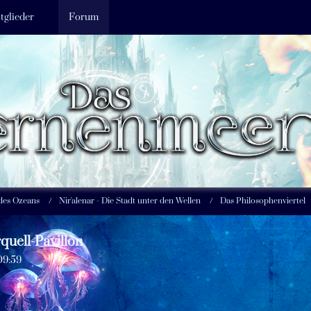
tglieder
Forum
 des Ozeans
Nir'alenar - Die Stadt unter den Wellen
Das Philosophenviertel
quell-Pavillon
09:59