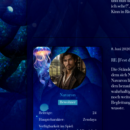
und nun da
ich sehe?"
Kinn in Ri
8. Juni 202
RE: [Fest 
Die Ständ
dem sich 
Navaron li
den bezau
wahrhaftig
Navaron
noch weite
Bewohner
Begleitung
wusste.
Beiträge
24
Hauptcharakter
Zendaya
Verfügbarkeit im Spiel