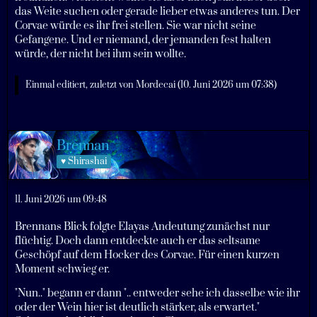
das Weite suchen oder gerade lieber etwas anderes tun. Der
Corvae würde es ihr frei stellen. Sie war nicht seine
Gefangene. Und er niemand, der jemanden fest halten
würde, der nicht bei ihm sein wollte.
Einmal editiert, zuletzt von
Mordecai
(
10. Juni 2026 um 07:38
)
Brennan
♥ Shirashai
11. Juni 2026 um 09:48
Brennans Blick folgte Elayas Andeutung zunächst nur
flüchtig. Doch dann entdeckte auch er das seltsame
Geschöpf auf dem Hocker des Corvae. Für einen kurzen
Moment schwieg er.
"Nun.." begann er dann ".. entweder sehe ich dasselbe wie ihr
oder der Wein hier ist deutlich stärker, als erwartet."