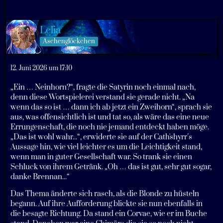
Lelia
Aschenglöckchen
12. Juni 2026 um 17:10
„Ein … Neinhorn?“, fragte die Satyrin noch einmal nach,
denn diese Wortspielerei verstand sie gerade nicht. „Na
wenn das so ist … dann ich ab jetzt ein Zweihorn“, sprach sie
aus, was offensichtlich ist und tat so, als wäre das eine neue
Errungenschaft, die noch nie jemand entdeckt haben möge.
„Das ist wohl wahr...“, erwiderte sie auf der Cath'shyrr´s
Aussage hin, wie viel leichter es um die Leichtigkeit stand,
wenn man in guter Gesellschaft war. So trank sie einen
Schluck von ihrem Getränk. „Oh … das ist gut, sehr gut sogar,
danke Brennan...“
Das Thema änderte sich rasch, als die Blonde zu hüsteln
begann. Auf ihre Aufforderung blickte sie nun ebenfalls in
die besagte Richtung. Da stand ein Corvae, wie er im Buche