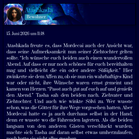
Atashkada
Bewohner
15. Juni 2026 um 11:18
Atashkada freute es, dass Mordecai auch der Ansicht war,
dass seine Aufmerksamkeit nun seiner Ziehtochter gelten
sollte. “Ich wünsche euch beiden auch einen wundervollen
Abend. Auf dass er nur noch schönes für euch bereithalten
mag und vielleicht die ein oder andere Süßigkeit.” Hier
zwinkerte sie dem Affen zu, ob sie nun ein wahrhaftiges Kind
war oder nicht, ihre Wünsche waren ernst gemeint und
kamen von Herzen. “Passt auch gut auf euch auf und genießt
den Abend.” Tasha sah den beiden nach. Ziehvater und
Ziehtochter. Und auch wie winkte Sölvi zu. Wer wusste
schon, was die Götter für ihre Wege vorgesehen hatten. Aber
Mordecai hatte es ja auch durchaus selbst in der Hand,
denn er wusste wo die Fahrenden lagerten. Als die beiden
langsam von den anderen Gästen verschluckt wurden,
machte sich Tasha auf daran selbst etwas umherzulaufen,
noch hatte sie nicht alles gesehen.