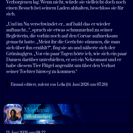
Verborgenen lag. Wenn nicht, würde sie vielleicht doch noch
einen Besuch bei seinem Laden abhalten, beschloss sie für
sich.
„Und im Nu verschwindet er... auf bald das er wieder
auftaucht...“, sprach sie etwas schmunzelnd zu seiner
Begleiterin, die vorhin noch auf den Corvae aufmerksam
gemacht hatte. „Meint ihr die Gerüchte stimmen, die man
sich über ihn erzählt?“, fing sie an und näherte sich der
Grünäugigen. „Vor ein paar Tagen hörte ich, wie sich ein paar
Damen darüber unterhielten, er sei ein Nekromant und er
habe diesem Tier Flügel angenäht um über den Verlust
seiner Tochter hinweg zu kommen.“
Einmal editiert, zuletzt von
Lelia
(
14. Juni 2026 um 07:20
)
Mordecai
Affenbändiger
13. Juni 2026 um 08:22