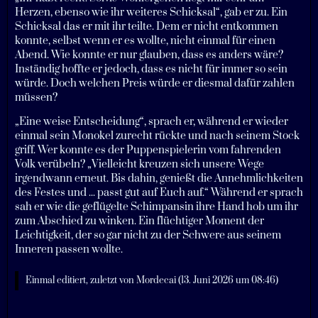
Herzen, ebenso wie ihr weiteres Schicksal“, gab er zu. Ein
Schicksal das er mit ihr teilte. Dem er nicht entkommen
konnte, selbst wenn er es wollte, nicht einmal für einen
Abend. Wie konnte er nur glauben, dass es anders wäre?
Inständig hoffte er jedoch, dass es nicht für immer so sein
würde. Doch welchen Preis würde er diesmal dafür zahlen
müssen?
„Eine weise Entscheidung“, sprach er, während er wieder
einmal sein Monokel zurecht rückte und nach seinem Stock
griff. Wer konnte es der Puppenspielerin vom fahrenden
Volk verübeln? „Vielleicht kreuzen sich unsere Wege
irgendwann erneut. Bis dahin, genießt die Annehmlichkeiten
des Festes und ... passt gut auf Euch auf.“ Während er sprach
sah er wie die geflügelte Schimpansin ihre Hand hob um ihr
zum Abschied zu winken. Ein flüchtiger Moment der
Leichtigkeit, der so gar nicht zu der Schwere aus seinem
Inneren passen wollte.
Einmal editiert, zuletzt von
Mordecai
(
13. Juni 2026 um 08:46
)