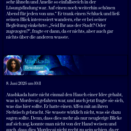
sehr ähneln und Amelie so einfallsreich in der
Lösungsfindung war. Auf einen noch weiterhin schönen
Abend für jeden von uns.“ Er trank einen Schluck und ließ
seinen Blick interessiert wandern, ehe er bei seiner
Begleitung einkehrte: „Seid Ihr aus der Stadt? Oder
zugezogen?“, fragte er dann, da er nichts, aber auch gar
nichts über die anderen wusste.
Atashkada
Bewohner
8. Juni 2026 um 10:11
Atashkada hatte nicht einmal den Hauch einer Idee gehabt,
was in Mordecai gefahren war, und auch jetzt fragte sie sich,
was das hier sollte. Er hatte einen Affen mit an ihren
Stehtisch gebracht. Sie wusste wirklich nicht, was sie dazu
sagen sollte. Denn, dass dies mehr als nur neugierige Blicke
auf sich zog, konnte man nicht von der Hand weisen und
auch, dass dies Mordecai nicht recht zu sein schien, da er