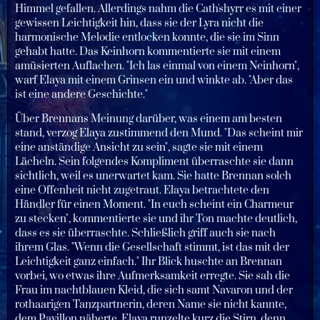
Himmel gefallen. Allerdings nahm die Cath'shyrr es mit einer
gewissen Leichtigkeit hin, dass sie der Lyra nicht die
harmonische Melodie entlocken konnte, die sie im Sinn
gehabt hatte. Das Keinhorn kommentierte sie mit einem
amüsierten Auflachen. "Ich las einmal von einem Neinhorn",
warf Elaya mit einem Grinsen ein und winkte ab. "Aber das
ist eine andere Geschichte."
Über Brennans Meinung darüber, was einem am besten
stand, verzog Elaya zustimmend den Mund. "Das scheint mir
eine anständige Ansicht zu sein", sagte sie mit einem
Lächeln. Sein folgendes Kompliment überraschte sie dann
sichtlich, weil es unerwartet kam. Sie hatte Brennan solch
eine Offenheit nicht zugetraut. Elaya betrachtete den
Händler für einen Moment. "In euch scheint ein Charmeur
zu stecken", kommentierte sie und ihr Ton machte deutlich,
dass es sie überraschte. Schließlich griff auch sie nach
ihrem Glas. "Wenn die Gesellschaft stimmt, ist das mit der
Leichtigkeit ganz einfach." Ihr Blick huschte an Brennan
vorbei, wo etwas ihre Aufmerksamkeit erregte. Sie sah die
Frau im nachtblauen Kleid, die sich samt Navaron und der
rothaarigen Tanzpartnerin, deren Name sie nicht kannte,
dem Pavillon näherte. Elaya runzelte kurz die Stirn, denn