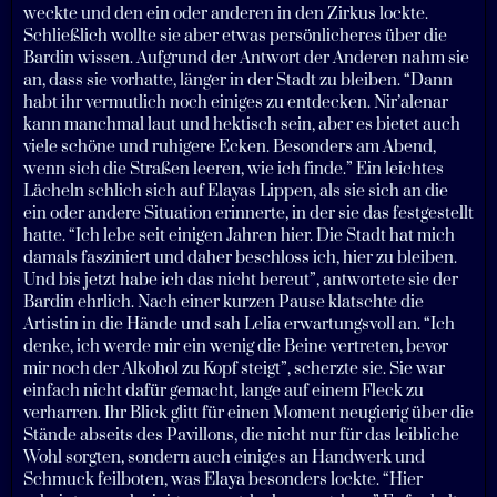
weckte und den ein oder anderen in den Zirkus lockte.
Schließlich wollte sie aber etwas persönlicheres über die
Bardin wissen. Aufgrund der Antwort der Anderen nahm sie
an, dass sie vorhatte, länger in der Stadt zu bleiben. “Dann
habt ihr vermutlich noch einiges zu entdecken. Nir’alenar
kann manchmal laut und hektisch sein, aber es bietet auch
viele schöne und ruhigere Ecken. Besonders am Abend,
wenn sich die Straßen leeren, wie ich finde.” Ein leichtes
Lächeln schlich sich auf Elayas Lippen, als sie sich an die
ein oder andere Situation erinnerte, in der sie das festgestellt
hatte. “Ich lebe seit einigen Jahren hier. Die Stadt hat mich
damals fasziniert und daher beschloss ich, hier zu bleiben.
Und bis jetzt habe ich das nicht bereut”, antwortete sie der
Bardin ehrlich. Nach einer kurzen Pause klatschte die
Artistin in die Hände und sah Lelia erwartungsvoll an. “Ich
denke, ich werde mir ein wenig die Beine vertreten, bevor
mir noch der Alkohol zu Kopf steigt”, scherzte sie. Sie war
einfach nicht dafür gemacht, lange auf einem Fleck zu
verharren. Ihr Blick glitt für einen Moment neugierig über die
Stände abseits des Pavillons, die nicht nur für das leibliche
Wohl sorgten, sondern auch einiges an Handwerk und
Schmuck feilboten, was Elaya besonders lockte. “Hier