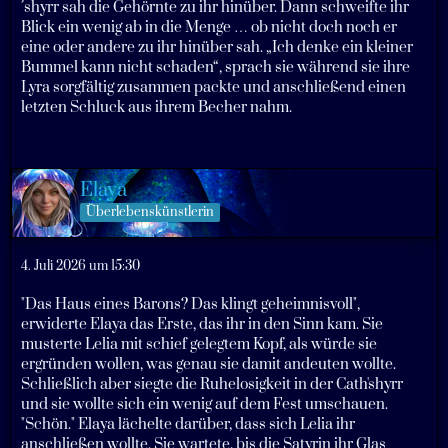
´shyrr sah die Gehörnte zu ihr hinüber. Dann schweifte ihr
Blick ein wenig ab in die Menge … ob nicht doch noch er
eine oder andere zu ihr hinüber sah. „Ich denke ein kleiner
Bummel kann nicht schaden“, sprach sie während sie ihre
Lyra sorgfältig zusammen packte und anschließend einen
letzten Schluck aus ihrem Becher nahm.
Elaya
Überlebenskünstlerin
4. Juli 2026 um 15:30
"Das Haus eines Barons? Das klingt geheimnisvoll",
erwiderte Elaya das Erste, das ihr in den Sinn kam. Sie
musterte Lelia mit schief gelegtem Kopf, als würde sie
ergründen wollen, was genau sie damit andeuten wollte.
Schließlich aber siegte die Ruhelosigkeit in der Cath'shyrr
und sie wollte sich ein wenig auf dem Fest umschauen.
"Schön." Elaya lächelte darüber, dass sich Lelia ihr
anschließen wollte. Sie wartete, bis die Satyrin ihr Glas