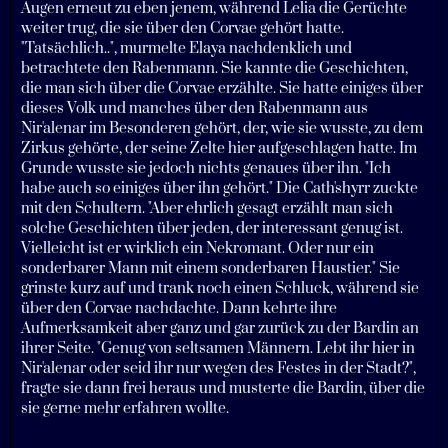
Augen erneut zu eben jenem, während Lelia die Gerüchte
weiter trug, die sie über den Corvae gehört hatte.
"Tatsächlich..", murmelte Elaya nachdenklich und
betrachtete den Rabenmann. Sie kannte die Geschichten,
die man sich über die Corvae erzählte. Sie hatte einiges über
dieses Volk und manches über den Rabenmann aus
Nir'alenar im Besonderen gehört, der, wie sie wusste, zu dem
Zirkus gehörte, der seine Zelte hier aufgeschlagen hatte. Im
Grunde wusste sie jedoch nichts genaues über ihn. "Ich
habe auch so einiges über ihn gehört." Die Cath'shyrr zuckte
mit den Schultern. "Aber ehrlich gesagt erzählt man sich
solche Geschichten über jeden, der interessant genug ist.
Vielleicht ist er wirklich ein Nekromant. Oder nur ein
sonderbarer Mann mit einem sonderbaren Haustier." Sie
grinste kurz auf und trank noch einen Schluck, während sie
über den Corvae nachdachte. Dann kehrte ihre
Aufmerksamkeit aber ganz und gar zurück zu der Bardin an
ihrer Seite. "Genug von seltsamen Männern. Lebt ihr hier in
Nir'alenar oder seid ihr nur wegen des Festes in der Stadt?",
fragte sie dann frei heraus und musterte die Bardin, über die
sie gerne mehr erfahren wollte.