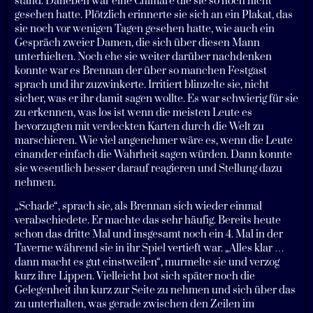
stand. Daneben war eine Chimäre die sie so noch nicht
gesehen hatte. Plötzlich erinnerte sie sich an ein Plakat, das
sie noch vor wenigen Tagen gesehen hatte, wie auch ein
Gespräch zweier Damen, die sich über diesen Mann
unterhielten. Noch ehe sie weiter darüber nachdenken
konnte war es Brennan der über so manchen Festgast
sprach und ihr zuzwinkerte. Irritiert blinzelte sie, nicht
sicher, was er ihr damit sagen wollte. Es war schwierig für sie
zu erkennen, was los ist wenn die meisten Leute es
bevorzugten mit verdeckten Karten durch die Welt zu
marschieren. Wie viel angenehmer wäre es, wenn die Leute
einander einfach die Wahrheit sagen würden. Dann konnte
sie wesentlich besser darauf reagieren und Stellung dazu
nehmen.
„Schade“, sprach sie, als Brennan sich wieder einmal
verabschiedete. Er machte das sehr häufig. Bereits heute
schon das dritte Mal und insgesamt noch ein 4. Mal in der
Taverne während sie in ihr Spiel vertieft war. „Alles klar …
dann macht es gut einstweilen“, murmelte sie und verzog
kurz ihre Lippen. Vielleicht bot sich später noch die
Gelegenheit ihn kurz zur Seite zu nehmen und sich über das
zu unterhalten, was gerade zwischen den Zeilen im