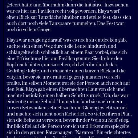
geleert hatte und übernahm dann die Initiative. Inzwischen
war es hier am Pavillon recht voll geworden. Elaya warf
einen Blick zur Tanzfläche hinüber und stellte fest, dass sich
auch dort noch viele Tanzpaare tummelten. Das Fest war
noch in vollem Gange.
Elaya war neugierig darauf, was es noch zu entdecken gab,
suchte sich einen Weg durch die Leute hindurch und
schlängelte sich schließlich an einem Paar vorbei, das sich
eine Erfrischung hier am Pavillon gönnte. Sie drehte den
Kopf nach hinten, um zu sehen, ob Lelia ihr durch das
Gedränge folgte, und erhaschte einen kurzen Blick auf die
Satyrin, bevor sie unvermittelt gegen jemanden vor sich
prallte. Im selben Moment trat sie der Person auch noch auf
den Fuß. Elaya gab einen überraschten Laut von sich und
machte instinktiv einen halben Schritt zurück. "Oh, das war
eindeutig meine Schuld!" Immerhin fand sie nach einem
kurzen Schwanken schnell zu ihrem Gleichgewicht zurück
und machte sich nicht noch lächerlich. So viel zu ihrem Plan,
sich die Beine zu vertreten, bevor ihr der Wein zu Kopf stieg.
Ihr Blick fiel auf die Person vor sich und Erkennen spiegelte
sich in den grünen Katzenaugen. "Navaron." Ein erleichtertes