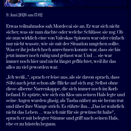
9. Juni 2026 um 17:02
Etwas teilnahmslos sah Mordecai sie an. Er war sich nicht
sicher, was sie nun dachte oder welche Schlüsse sie zog. Ob
sie nun wirklich eine von Valeskas Spionen war oder einfach
nur nicht wusste, wie sie mit der Situation umgehen sollte.
Was er ihr jedoch hoch anrechnen konnte war, dass sie bis
jetzt immer noch ruhig und gefasst war. Und … sie war
immer noch hier und nicht längst geflüchtet, weil ihr das
alles zu viel geworden war.
„Ich weiß...“, sprach er leise aus, als sie davon sprach, dass
Sölvi auch jetzt schon alle Blicke auf sich zog. Selbst ohne
diese alberne Narrenkappe, die sich immer noch im Korb
befand. Er spürte, wie sich ein Klos um seinen Hals legte und
seine Augen wurden glasig, als Tasha näher an sie heran trat
und über ihre Wange strich. Es rührte ihn... „Das ist wahrlich
nicht das Leben … was ich mir für sie gewünscht habe“,
sprach er mit belegter Stimme und griff nach seinen Hals,
ehe er zu hüsteln begann.