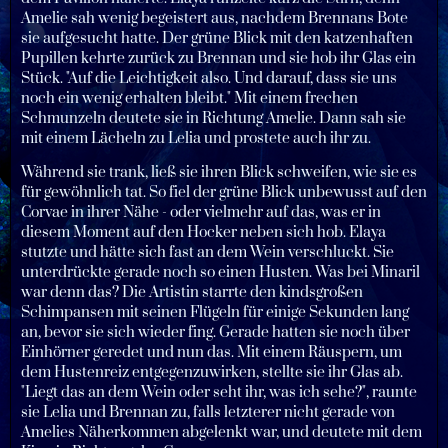
Amelie sah wenig begeistert aus, nachdem Brennans Bote
sie aufgesucht hatte. Der grüne Blick mit den katzenhaften
Pupillen kehrte zurück zu Brennan und sie hob ihr Glas ein
Stück. "Auf die Leichtigkeit also. Und darauf, dass sie uns
noch ein wenig erhalten bleibt." Mit einem frechen
Schmunzeln deutete sie in Richtung Amelie. Dann sah sie
mit einem Lächeln zu Lelia und prostete auch ihr zu.
Während sie trank, ließ sie ihren Blick schweifen, wie sie es
für gewöhnlich tat. So fiel der grüne Blick unbewusst auf den
Corvae in ihrer Nähe - oder vielmehr auf das, was er in
diesem Moment auf den Hocker neben sich hob. Elaya
stutzte und hätte sich fast an dem Wein verschluckt. Sie
unterdrückte gerade noch so einen Husten. Was bei Minaril
war denn das? Die Artistin starrte den kindsgroßen
Schimpansen mit seinen Flügeln für einige Sekunden lang
an, bevor sie sich wieder fing. Gerade hatten sie noch über
Einhörner geredet und nun das. Mit einem Räuspern, um
dem Hustenreiz entgegenzuwirken, stellte sie ihr Glas ab.
"Liegt das an dem Wein oder seht ihr, was ich sehe?", raunte
sie Lelia und Brennan zu, falls letzterer nicht gerade von
Amelies Näherkommen abgelenkt war, und deutete mit dem