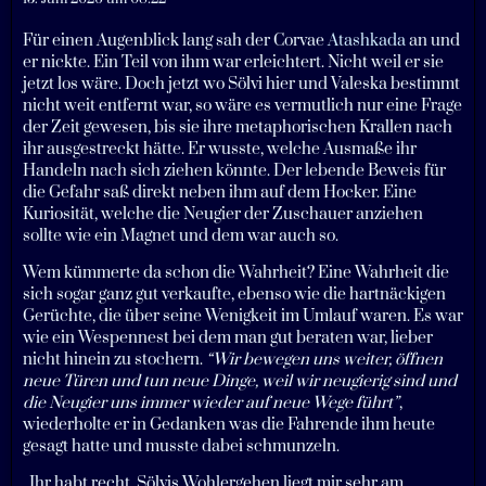
Für einen Augenblick lang sah der Corvae
Atashkada
an und
er nickte. Ein Teil von ihm war erleichtert. Nicht weil er sie
jetzt los wäre. Doch jetzt wo Sölvi hier und Valeska bestimmt
nicht weit entfernt war, so wäre es vermutlich nur eine Frage
der Zeit gewesen, bis sie ihre metaphorischen Krallen nach
ihr ausgestreckt hätte. Er wusste, welche Ausmaße ihr
Handeln nach sich ziehen könnte. Der lebende Beweis für
die Gefahr saß direkt neben ihm auf dem Hocker. Eine
Kuriosität, welche die Neugier der Zuschauer anziehen
sollte wie ein Magnet und dem war auch so.
Wem kümmerte da schon die Wahrheit? Eine Wahrheit die
sich sogar ganz gut verkaufte, ebenso wie die hartnäckigen
Gerüchte, die über seine Wenigkeit im Umlauf waren. Es war
wie ein Wespennest bei dem man gut beraten war, lieber
nicht hinein zu stochern.
“Wir bewegen uns weiter, öffnen
neue Türen und tun neue Dinge, weil wir neugierig sind und
die Neugier uns immer wieder auf neue Wege führt”
,
wiederholte er in Gedanken was die Fahrende ihm heute
gesagt hatte und musste dabei schmunzeln.
„Ihr habt recht. Sölvis Wohlergehen liegt mir sehr am