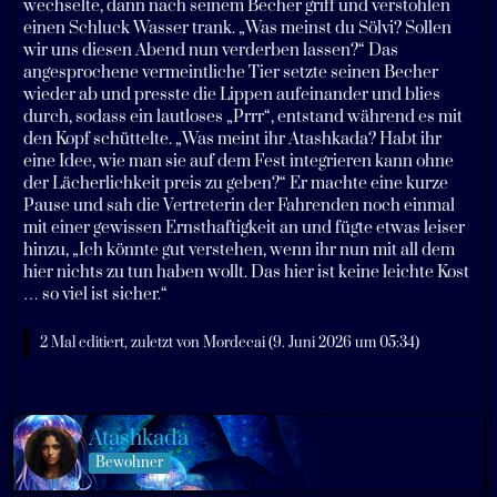
wechselte, dann nach seinem Becher griff und verstohlen
einen Schluck Wasser trank. „Was meinst du Sölvi? Sollen
wir uns diesen Abend nun verderben lassen?“ Das
angesprochene vermeintliche Tier setzte seinen Becher
wieder ab und presste die Lippen aufeinander und blies
durch, sodass ein lautloses „Prrr“, entstand während es mit
den Kopf schüttelte. „Was meint ihr Atashkada? Habt ihr
eine Idee, wie man sie auf dem Fest integrieren kann ohne
der Lächerlichkeit preis zu geben?“ Er machte eine kurze
Pause und sah die Vertreterin der Fahrenden noch einmal
mit einer gewissen Ernsthaftigkeit an und fügte etwas leiser
hinzu, „Ich könnte gut verstehen, wenn ihr nun mit all dem
hier nichts zu tun haben wollt. Das hier ist keine leichte Kost
… so viel ist sicher.“
2 Mal editiert, zuletzt von
Mordecai
(
9. Juni 2026 um 05:34
)
Atashkada
Bewohner