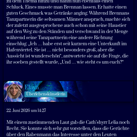
zu dem Thema hinzu und nahm nun ebenfalls einen
Schluck. Eines musste man Brennan lassen. Er hatte einen
guten Geschmack was Getränke anging. Während Brennans
Tanzpartnerin die seltsamen Männer ansprach, machte sich
der zuletzt ausgesprochene auch schon mit seine Haustier
auf den Weg zu den Ständen und verschwand in der Menge
während seine Tanzpartnerin eine andere Richtung
einschlug. „Ich … habe erst seit kurzem eine Unterkunft im
Hafenviertel. Sie ist … nicht besonders groß, aber die
Aussicht ist wunderschön“, antwortete sie auf die Frage, die
ihr soeben gestellt wurde, „Und … wie steht es um euch?“
Elaya
Überlebenskünstlerin
22. Juni 2026 um 14:27
Mit einem zustimmenden Laut gab die Cath’shyrr Lelia noch
Recht. Sie konnte sich sehr gut vorstellen, dass die Gerüchte
über den Rabenmann das Interesse unter den Leuten