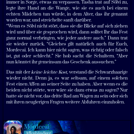
immer in Sorge, etwas zu verpassen. Tasha trat auf Sölvi zu,
legte ihre Hand an die Wange, wie sie es auch bei einem
echten Mädchen tun würde, in dem Alter, das ihr genannt
worden war, und streichelte sanft darüber.
“Wenn es Sölvi nicht stört, dass sie die Blicke auf sich ziehen
wird und über sie gesprochen wird, dann solltet Ihr das Fest
ganz normal verbringen, wie jeder andere auch.” Dann trat
sie wieder zurück. “Gleiches gilt natürlich auch für Euch,
Mordecai. Ich kann hier nicht sagen, was richtig oder falsch
ist, gut oder schlecht.” Sie hob sacht die Schultern. “Aber
nun könntet ihr gemeinsam das Geschenk aussuchen.”
Das mit der
keine leichte Kost
, verstand die Schwarzhaarige
wieder nicht. Denn ja, es war seltsam, auf einem solchen
Fest einen Affen an seiner Seite zu haben. Aber wenn es die
beiden nicht störte, wer wäre sie dazu etwas zu sagen? Nur
hatte sie nicht vor, das dritte Rad am Wagen zu sein oder sich
mit ihren neugierigen Fragen weitere Abfuhren einzuholen.
Mordecai
Affenbändiger