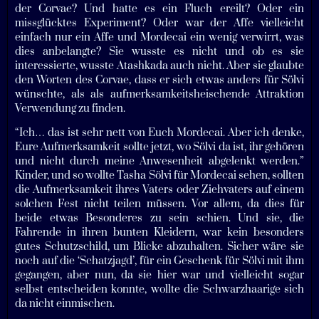
der Corvae? Und hatte es ein Fluch ereilt? Oder ein
missglücktes Experiment? Oder war der Affe vielleicht
einfach nur ein Affe und Mordecai ein wenig verwirrt, was
dies anbelangte? Sie wusste es nicht und ob es sie
interessierte, wusste Atashkada auch nicht. Aber sie glaubte
den Worten des Corvae, dass er sich etwas anders für Sölvi
wünschte, als als aufmerksamkeitsheischende Attraktion
Verwendung zu finden.
“Ich… das ist sehr nett von Euch Mordecai. Aber ich denke,
Eure Aufmerksamkeit sollte jetzt, wo Sölvi da ist, ihr gehören
und nicht durch meine Anwesenheit abgelenkt werden.”
Kinder, und so wollte Tasha Sölvi für Mordecai sehen, sollten
die Aufmerksamkeit ihres Vaters oder Ziehvaters auf einem
solchen Fest nicht teilen müssen. Vor allem, da dies für
beide etwas Besonderes zu sein schien. Und sie, die
Fahrende in ihren bunten Kleidern, war kein besonders
gutes Schutzschild, um Blicke abzuhalten. Sicher wäre sie
noch auf die ‘Schatzjagd’, für ein Geschenk für Sölvi mit ihm
gegangen, aber nun, da sie hier war und vielleicht sogar
selbst entscheiden konnte, wollte die Schwarzhaarige sich
da nicht einmischen.