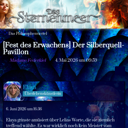
Das Philosophenviertel
[Fest des Erwachens] Der Silberquell-
Pavillon
Madame Federkiel
4. Mai 2026 um 09:59
Elaya
Überlebenskünstlerin
6. Juni 2026 um 16:36
Elaya grinste amüsiert über Lelias Worte, die sie ziemlich
treffend wählte. Es war wirklich noch kein Meister vom