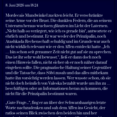
8. Juni 2026 um 18:24
Mordecais Mundwinkel zuckten leicht. Er verschränkte
seine Arme vor der Brust. Die dunklen Federn, die an seinem
Unterarm heraus wuchsen glänzten im Licht der Laternen.
„Nicht halb so verärgert, wie ich es gerade bin“, antwortete er
ehrlich und bestimmt. Er war weder der Prinzipalin, noch
Atashkada Rechenschaft schuldig und im Grunde war auch
nicht wirklich relevant wie er den Affen entdeckt hatte. „Ich
… bin schon seit geraumer Zeit nicht gut auf sie zu sprechen.
Das ist ihr sehr wohl bewusst.“, ließ er dann doch noch
einen Hinweis fallen, nicht sicher ob er noch näher darauf
eingehen sollte. Die pragmatische Haltung seiner Gegenüber
und die Tatsache, dass Sölvi zusah und das alles mitbekam
hatte ihn vorsichtig werden lassen. Wer wusste schon, ob sie
nicht doch heimlich von Valeska bezahlt wurde um ihn zu …
beschäftigen oder an Informationen heran zu kommen, die
nicht für die Prinzipalin bestimmt waren.
„Gute Frage...“, fing er an über der Schwarzhaarigen letzte
Worte nachzudenken und sah dem Affen ins Gesicht, der
ratlos seinen Blick zwischen den beiden hin und her