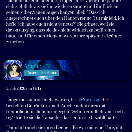
Lächeln huschte über ihre Lippen. Ihre Miene entspannte
sich sichtlich, als sie ihn wiedererkannte und ihr Blick an
seinen silbergrauen Augen hängen blieb. "Dass ich
ausgerechnet euch über den Haufen renne. Tut mir leid. Ich
hoffe, ich habe euch nicht verletzt?" Sie grinste, weil sie
davon ausging, dass sie das nicht wirklich zu befürchten
hatte, und für einen Moment waren ihre spitzen Eckzähne
zu sehen.
Amelie
düsteres Seelchen
5. Juli 2026 um 14:35
Lange mussten sie nicht warten, bis
Navaron
die
bestellten Getränke erhielt. Amelie nahm ihres mit
freundlichem Lächeln entgegen. "Sehr freundlich von Euch",
registrierte sie die Tatsache, dass er für sie bezahlt hatte.
Dann hob auch sie ihren Becher. "Es war mir eine Ehre, mit