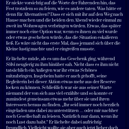
Er nickte vorsichtig auf die Worte der Fahrenden hin, das
Fest trotzdem so zu feiern, wie es andere taten. Was hätte er
denn für Alternativen? Dass er sich mit ihr auf den Weg nach
Hause machen und die beiden den Abend wieder einmal zu
zweit im Wohnwagen verbringen würden. Etwas, das später
immer noch eine Option war, wenn es ihnen zu viel wurde
oder etwas geschehen würde, das die Situation eskalieren
ließ. Es wäre nicht das erste Mal, dass jemand sich über die
Kleine lustig machte und er eingreifen musste.
Er lächelte müde, als es um das Geschenk ging, während
Sölvi neugierig zu ihm hinüber sah. Nicht dass es ihm nicht
tatsächlich ein Anliegen war ihr etwas Schönes
mitzubringen. Insgeheim hatte er auch gehofft, seine
Begleiterin bei dieser Aktion etwas mehr aus der Reserve
locken zu können. Schließlich war sie aus seiner Warte
niemand der von sich aus viel erzählte und so konnte er
zumindest gemeinsam etwas mehr über sie und ihren
Interessen heraus zu finden. „Ihr seid immer noch herzlich
eingeladen uns dabei zu unterstützen … oder mir nachher
noch Gesellschaft zu leisten. Natürlich nur dann, wenn ihr
noch Lust dazu habt.“ Er lächelte dabei aufrichtig
freundlich. Vielleicht wollte sie aber auch jetzt lieber doch