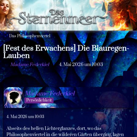
Das Philosophenviertel
[Fest des Erwachens] Die Blauregen-
Lauben
Madame Federkiel
4. Mai 2026 um 10:03
Madame Federkiel
Persönlichkeit
4. Mai 2026 um 10:03
Abseits des hellen Lichterglanzes, dort, wo das
Philosophenviertel in die wilderen Gärten überging, lagen