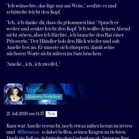
"Ich wünschte, das läge nur am Wein.." seufzte er und
schüttelte leicht den Kopf.
"Ich.. ich danke dir, dass du gekommen bist." Sprach er
weiter und senkte leicht den Kopf. "Ich wollte deinen Abend
nicht stören, aber ich fürchte.. ich brauche den Rat einer
Priesterin." Der Händler hob den Blick wieder und sah
Amelie fest an. Er musste sich räuspern, damit seine
nächsten Worte nicht mitten im Satz brachen.
"Amelie... ich.. ich zweifel.."
Amelie
düsteres Seelchen
21. Juli 2026 um 14:37
Neu
Kurz war Amelie versucht, noch etwas näher heran zu treten
und
Brennan
n dabei helfen, seinen Kragen zu richten.
Doch sie ließ es. Schüttelte den Gedanken ab, bevor es ihm