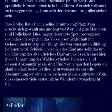
empfindlich, wenn deren Harmonie gestört wird. Auch
sportliche Künste stehen in hohen Ehren. Wer sich vollendet
zu bewegen vermag, kann sich der Bewunderung aller sicher
sein.
Das Grobe, Raue hat in Aelindar nur wenig Platz. Man
drückt sich gewählt aus und legt viel Wert auf gute Manieren
und Höflichkeit. Dies mag anderenorts Spott provozieren,
doch diesem begegnet das Volk dieser Grafschaft mit
Gelassenheit und spitzer Zunge, die von einer guten Bildung
befeuert wird. Schließlich weiß jedes Kind aus Aelindar um
die Existenz des alten Reiches Darivaran, das sich einst hier,
in der Umarmung des Waldes, erhoben haben soll und
dessen Abkömmlinge sie sind. Und wenn man den Legenden
glauben darf, bedeutet dies nicht weniger als ein edle
Abstammung von einem im höchsten Maße kultivierten Volk,
das seinerzeit viele erstaunliche Wunder hervorgebracht
hat.
Aelindar