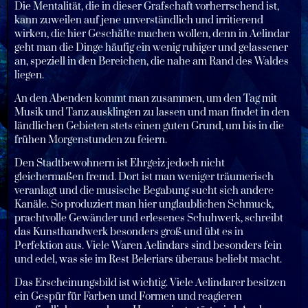
Die Mentalität, die in dieser Grafschaft vorherrschend ist,
kann zuweilen auf jene unverständlich und irritierend
wirken, die hier Geschäfte machen wollen, denn in Aelindar
geht man die Dinge häufig ein wenig ruhiger und gelassener
an, speziell in den Bereichen, die nahe am Rand des Waldes
liegen.
An den Abenden kommt man zusammen, um den Tag mit
Musik und Tanz ausklingen zu lassen und man findet in den
ländlichen Gebieten stets einen guten Grund, um bis in die
frühen Morgenstunden zu feiern.
Den Stadtbewohnern ist Ehrgeiz jedoch nicht
gleichermaßen fremd. Dort ist man weniger träumerisch
veranlagt und die musische Begabung sucht sich andere
Kanäle. So produziert man hier unglaublichen Schmuck,
prachtvolle Gewänder und erlesenes Schuhwerk, schreibt
das Kunsthandwerk besonders groß und übt es in
Perfektion aus. Viele Waren Aelindars sind besonders fein
und edel, was sie im Rest Beleriars überaus beliebt macht.
Das Erscheinungsbild ist wichtig. Viele Aelindarer besitzen
ein Gespür für Farben und Formen und reagieren