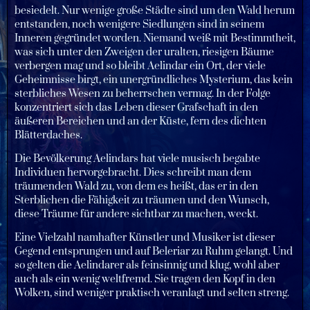
besiedelt. Nur wenige große Städte sind um den Wald herum
entstanden, noch wenigere Siedlungen sind in seinem
Inneren gegründet worden. Niemand weiß mit Bestimmtheit,
was sich unter den Zweigen der uralten, riesigen Bäume
verbergen mag und so bleibt Aelindar ein Ort, der viele
Geheimnisse birgt, ein unergründliches Mysterium, das kein
sterbliches Wesen zu beherrschen vermag. In der Folge
konzentriert sich das Leben dieser Grafschaft in den
äußeren Bereichen und an der Küste, fern des dichten
Blätterdaches.
Die Bevölkerung Aelindars hat viele musisch begabte
Individuen hervorgebracht. Dies schreibt man dem
träumenden Wald zu, von dem es heißt, das er in den
Sterblichen die Fähigkeit zu träumen und den Wunsch,
diese Träume für andere sichtbar zu machen, weckt.
Eine Vielzahl namhafter Künstler und Musiker ist dieser
Gegend entsprungen und auf Beleriar zu Ruhm gelangt. Und
so gelten die Aelindarer als feinsinnig und klug, wohl aber
auch als ein wenig weltfremd. Sie tragen den Kopf in den
Wolken, sind weniger praktisch veranlagt und selten streng.