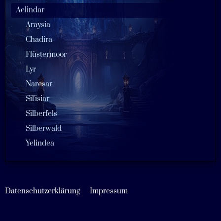
Aelindar
Araysia
Chadira
Flüstermoor
Lyr
Naresar
Sil'isiar
Silberfels
Silberwald
Yelindea
Datenschutzerklärung
Impressum