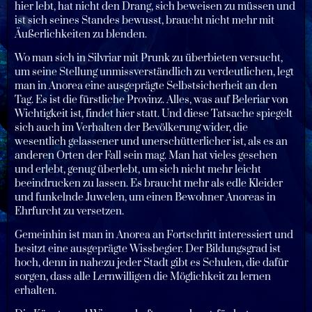
hier lebt, hat nicht den Drang, sich beweisen zu müssen und
ist sich seines Standes bewusst, braucht nicht mehr mit
Äußerlichkeiten zu blenden.
Wo man sich in Silvriar mit Prunk zu überbieten versucht,
um seine Stellung unmissverständlich zu verdeutlichen, legt
man in Anorea eine ausgeprägte Selbstsicherheit an den
Tag. Es ist die fürstliche Provinz. Alles, was auf Beleriar von
Wichtigkeit ist, findet hier statt. Und diese Tatsache spiegelt
sich auch im Verhalten der Bevölkerung wider, die
wesentlich gelassener und unerschütterlicher ist, als es an
anderen Orten der Fall sein mag. Man hat vieles gesehen
und erlebt, genug überlebt, um sich nicht mehr leicht
beeindrucken zu lassen. Es braucht mehr als edle Kleider
und funkelnde Juwelen, um einen Bewohner Anoreas in
Ehrfurcht zu versetzen.
Gemeinhin ist man in Anorea an Fortschritt interessiert und
besitzt eine ausgeprägte Wissbegier. Der Bildungsgrad ist
hoch, denn in nahezu jeder Stadt gibt es Schulen, die dafür
sorgen, dass alle Lernwilligen die Möglichkeit zu lernen
erhalten.