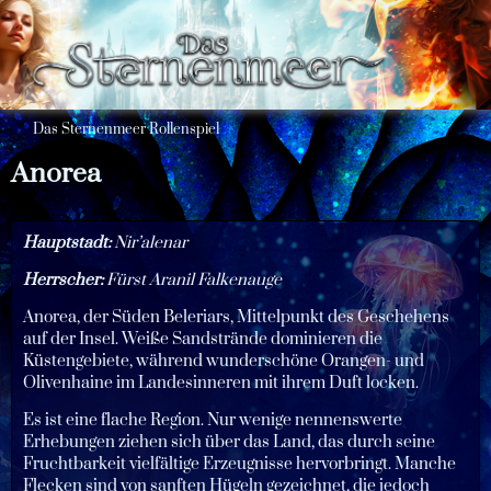
Das Sternenmeer Rollenspiel
Anorea
Hauptstadt:
Nir’alenar
Herrscher:
Fürst Aranil Falkenauge
Anorea, der Süden Beleriars, Mittelpunkt des Geschehens
auf der Insel. Weiße Sandstrände dominieren die
Küstengebiete, während wunderschöne Orangen- und
Olivenhaine im Landesinneren mit ihrem Duft locken.
Es ist eine flache Region. Nur wenige nennenswerte
Erhebungen ziehen sich über das Land, das durch seine
Fruchtbarkeit vielfältige Erzeugnisse hervorbringt. Manche
Flecken sind von sanften Hügeln gezeichnet, die jedoch