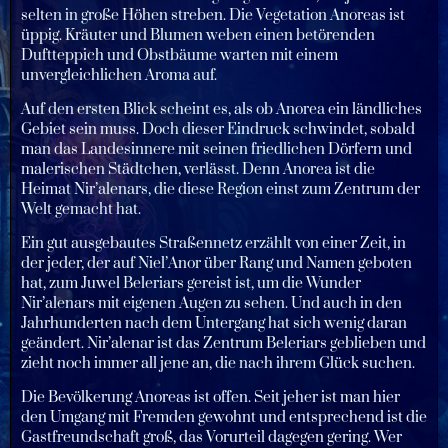
selten in große Höhen streben. Die Vegetation Anoreas ist
üppig. Kräuter und Blumen weben einen betörenden
Duftteppich und Obstbäume warten mit einem
unvergleichlichen Aroma auf.
Auf den ersten Blick scheint es, als ob Anorea ein ländliches
Gebiet sein muss. Doch dieser Eindruck schwindet, sobald
man das Landesinnere mit seinen friedlichen Dörfern und
malerischen Städtchen, verlässt. Denn Anorea ist die
Heimat Nir’alenars, die diese Region einst zum Zentrum der
Welt gemacht hat.
Ein gut ausgebautes Straßennetz erzählt von einer Zeit, in
der jeder, der auf Niel’Anor über Rang und Namen geboten
hat, zum Juwel Beleriars gereist ist, um die Wunder
Nir’alenars mit eigenen Augen zu sehen. Und auch in den
Jahrhunderten nach dem Untergang hat sich wenig daran
geändert. Nir’alenar ist das Zentrum Beleriars geblieben und
zieht noch immer all jene an, die nach ihrem Glück suchen.
Die Bevölkerung Anoreas ist offen. Seit jeher ist man hier
den Umgang mit Fremden gewohnt und entsprechend ist die
Gastfreundschaft groß, das Vorurteil dagegen gering. Wer