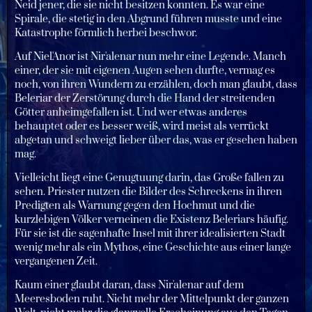
Neid jener, die sie nicht besitzen konnten. Es war eine
Spirale, die stetig in den Abgrund führen musste und eine
Katastrophe förmlich herbei beschwor.
Auf Niel'Anor ist Nir'alenar nun mehr eine Legende. Manch
einer, der sie mit eigenen Augen sehen durfte, vermag es
noch, von ihren Wundern zu erzählen, doch man glaubt, dass
Beleriar der Zerstörung durch die Hand der streitenden
Götter anheimgefallen ist. Und wer etwas anderes
behauptet oder es besser weiß, wird meist als verrückt
abgetan und schweigt lieber über das, was er gesehen haben
mag.
Vielleicht liegt eine Genugtuung darin, das Große fallen zu
sehen. Priester nutzen die Bilder des Schreckens in ihren
Predigten als Warnung gegen den Hochmut und die
kurzlebigen Völker verneinen die Existenz Beleriars häufig.
Für sie ist die sagenhafte Insel mit ihrer idealisierten Stadt
wenig mehr als ein Mythos, eine Geschichte aus einer lange
vergangenen Zeit.
Kaum einer glaubt daran, dass Nir'alenar auf dem
Meeresboden ruht. Nicht mehr der Mittelpunkt der ganzen