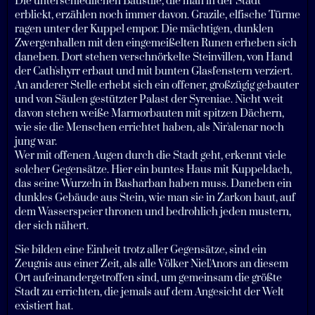
Die unterschiedlichen Baustile, die man in der Stadt
erblickt, erzählen noch immer davon. Grazile, elfische Türme
ragen unter der Kuppel empor. Die mächtigen, dunklen
Zwergenhallen mit den eingemeißelten Runen erheben sich
daneben. Dort stehen verschnörkelte Steinvillen, von Hand
der Cath'shyrr erbaut und mit bunten Glasfenstern verziert.
An anderer Stelle erhebt sich ein offener, großzügig gebauter
und von Säulen gestützter Palast der Syreniae. Nicht weit
davon stehen weiße Marmorbauten mit spitzen Dächern,
wie sie die Menschen errichtet haben, als Nir'alenar noch
jung war.
Wer mit offenen Augen durch die Stadt geht, erkennt viele
solcher Gegensätze. Hier ein buntes Haus mit Kuppeldach,
das seine Wurzeln in Basharban haben muss. Daneben ein
dunkles Gebäude aus Stein, wie man sie in Zarkon baut, auf
dem Wasserspeier thronen und bedrohlich jeden mustern,
der sich nähert.
Sie bilden eine Einheit trotz aller Gegensätze, sind ein
Zeugnis aus einer Zeit, als alle Völker Niel'Anors an diesem
Ort aufeinandergetroffen sind, um gemeinsam die größte
Stadt zu errichten, die jemals auf dem Angesicht der Welt
existiert hat.