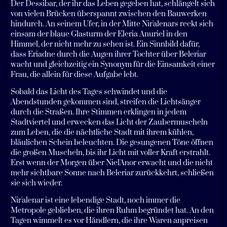
Der Dessibar, der ihr das Leben gegeben hat, schlängelt sich
von vielen Brücken überspannt zwischen den Bauwerken
hindurch. An seinem Ufer, in der Mitte Nir'alenars reckt sich
einsam der blaue Glasturm der Eleria Anuriel in den
Himmel, der nicht mehr zu sehen ist. Ein Sinnbild dafür,
dass Eriadne durch die Augen ihrer Tochter über Beleriar
wacht und gleichzeitig ein Synonym für die Einsamkeit einer
Frau, die allein für diese Aufgabe lebt.
Sobald das Licht des Tages schwindet und die
Abendstunden gekommen sind, streifen die Lichtsänger
durch die Straßen. Ihre Stimmen erklingen in jedem
Stadtviertel und erwecken das Licht der Zaubermuscheln
zum Leben, die die nächtliche Stadt mit ihrem kühlen,
bläulichen Schein beleuchten. Die gesungenen Töne öffnen
die großen Muscheln, bis ihr Licht mit voller Kraft erstrahlt.
Erst wenn der Morgen über Niel'Anor erwacht und die nicht
mehr sichtbare Sonne nach Beleriar zurückkehrt, schließen
sie sich wieder.
Nir'alenar ist eine lebendige Stadt, noch immer die
Metropole geblieben, die ihren Ruhm begründet hat. An den
Tagen wimmelt es vor Händlern, die ihre Waren anpreisen