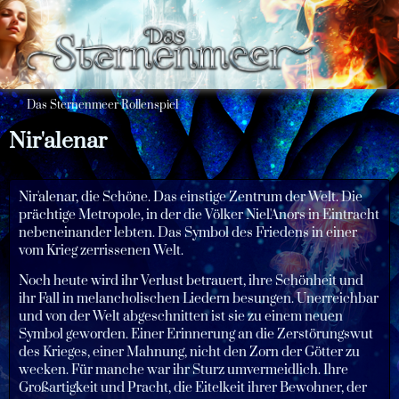
Das Sternenmeer Rollenspiel
Nir'alenar
Nir'alenar, die Schöne. Das einstige Zentrum der Welt. Die
prächtige Metropole, in der die Völker Niel'Anors in Eintracht
nebeneinander lebten. Das Symbol des Friedens in einer
vom Krieg zerrissenen Welt.
Noch heute wird ihr Verlust betrauert, ihre Schönheit und
ihr Fall in melancholischen Liedern besungen. Unerreichbar
und von der Welt abgeschnitten ist sie zu einem neuen
Symbol geworden. Einer Erinnerung an die Zerstörungswut
des Krieges, einer Mahnung, nicht den Zorn der Götter zu
wecken. Für manche war ihr Sturz umvermeidlich. Ihre
Großartigkeit und Pracht, die Eitelkeit ihrer Bewohner, der