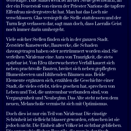
verteidigte. Das Mauerwerk ist an der Stelle geschwärzt, an
der ein Feuerstoß von einem der Priester Narions die tapfere
Elfenfrau niedergestreckt hat. Man hat das Loch nie
verschlossen. Glas versiegelt die Stelle stattdessen und der
Turm liegt verlassen dar, sagt man doch, dass Laeralis Geist
noch immer darin umhergeht.
Viele solcher Stellen finden sich in der ganzen Stadt.
Zerstörte Kunstwerke, Bauwerke, die Schaden
davongetragen haben oder zertrümmert worden sind. Sie
verleihen Nir'alenar eine Aura von Traurigkeit, die stets
spürbar ist. Von Efeu überwucherter Verfall kauert sich
neben prachtvolle Bauten, breitet sich neben gepflegten
Blumenbeeten und blühenden Bäumen aus. Beide
Elemente ergänzen sich, erzählen die Geschichte einer
Stadt, die vieles erlebt, vieles gesehen hat, sprechen von
Leben und Tod, die untrennbar verbunden sind, von
Vergangenheit und Neubeginn. Das Alte steht neben dem
neuen, Melancholie vermischt sich mit Optimismus.
Doch dies ist nur ein Teil von Nir'alenar. Die einstige
Schönheit ist vielleicht blasser geworden, erloschen ist sie
jedoch nicht. Die Einheit aller Völker ist sichtbar geblieben.