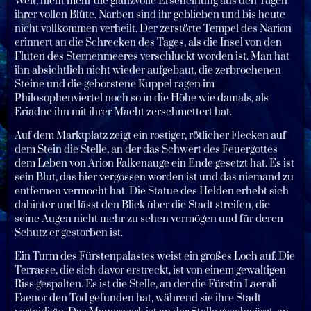
Welt, nicht mehr die glanzvolle Erscheinung aus den Tagen
ihrer vollen Blüte. Narben sind ihr geblieben und bis heute
nicht vollkommen verheilt. Der zerstörte Tempel des Narion
erinnert an die Schrecken des Tages, als die Insel von den
Fluten des Sternenmeeres verschluckt worden ist. Man hat
ihn absichtlich nicht wieder aufgebaut, die zerbrochenen
Steine und die geborstene Kuppel ragen im
Philosophenviertel noch so in die Höhe wie damals, als
Eriadne ihn mit ihrer Macht zerschmettert hat.
Auf dem Marktplatz zeigt ein rostiger, rötlicher Flecken auf
dem Stein die Stelle, an der das Schwert des Feuergottes
dem Leben von Arion Falkenauge ein Ende gesetzt hat. Es ist
sein Blut, das hier vergossen worden ist und das niemand zu
entfernen vermocht hat. Die Statue des Helden erhebt sich
dahinter und lässt den Blick über die Stadt streifen, die
seine Augen nicht mehr zu sehen vermögen und für deren
Schutz er gestorben ist.
Ein Turm des Fürstenpalastes weist ein großes Loch auf. Die
Terrasse, die sich davor erstreckt, ist von einem gewaltigen
Riss gespalten. Es ist die Stelle, an der die Fürstin Laerali
Faenor den Tod gefunden hat, während sie ihre Stadt