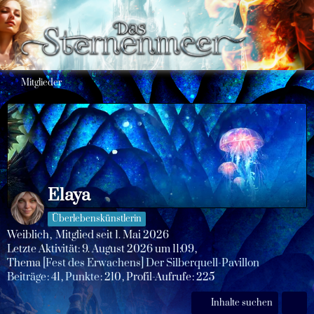
Mitglieder
Elaya
Überlebenskünstlerin
Weiblich
Mitglied seit 1. Mai 2026
Letzte Aktivität:
9. August 2026 um 11:09
Thema
[Fest des Erwachens] Der Silberquell-Pavillon
Beiträge
41
Punkte
210
Profil-Aufrufe
225
Inhalte suchen