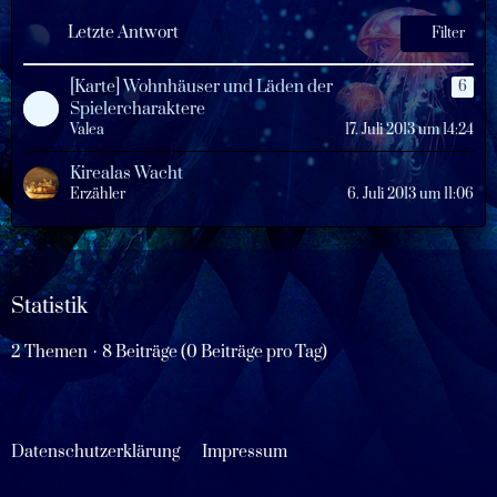
g
e
e
Letzte Antwort
i
Filter
t
r
[Karte] Wohnhäuser und Läden der
6
ä
Spielercharaktere
g
Valea
17. Juli 2013 um 14:24
e
Kirealas Wacht
Erzähler
6. Juli 2013 um 11:06
Statistik
2 Themen
8 Beiträge (0 Beiträge pro Tag)
Datenschutzerklärung
Impressum