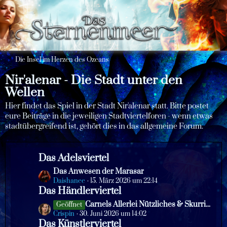
Die Insel im Herzen des Ozeans
Nir'alenar - Die Stadt unter den
Wellen
Hier findet das Spiel in der Stadt Nir'alenar statt. Bitte postet
eure Beiträge in die jeweiligen Stadtviertelforen - wenn etwas
stadtübergreifend ist, gehört dies in das allgemeine Forum.
Das Adelsviertel
L
Das Anwesen der Marasar
e
Daishanee
15. März 2026 um 22:14
Das Händlerviertel
t
z
L
Carnels Allerlei Nützliches & Skurriles
Geöffnet
t
e
Crispin
30. Juni 2026 um 14:02
e
Das Künstlerviertel
t