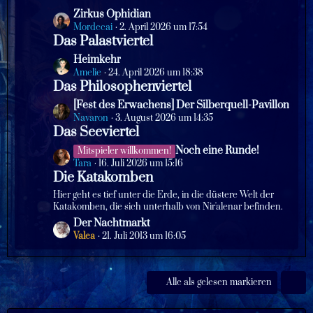
B
z
L
Zirkus Ophidian
e
t
e
Mordecai
2. April 2026 um 17:54
i
e
Das Palastviertel
t
t
B
z
L
Heimkehr
r
e
t
e
Amelie
24. April 2026 um 18:38
ä
i
e
Das Philosophenviertel
t
g
t
B
z
e
L
[Fest des Erwachens] Der Silberquell-Pavillon
r
e
t
e
Navaron
3. August 2026 um 14:35
ä
i
e
Das Seeviertel
t
g
t
B
z
e
L
Noch eine Runde!
Mitspieler willkommen!
r
e
t
e
Tara
16. Juli 2026 um 15:16
ä
i
e
Die Katakomben
t
g
t
B
z
e
Hier geht es tief unter die Erde, in die düstere Welt der
r
e
t
Katakomben, die sich unterhalb von Nir'alenar befinden.
ä
i
e
L
Der Nachtmarkt
g
t
B
e
Valea
21. Juli 2013 um 16:05
e
r
e
t
ä
i
z
g
t
t
Alle als gelesen markieren
e
r
e
ä
B