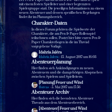
Der Pen & Paper Abenteuerbereich - hier finden Spiele
t
mit einem festen Spielleiter und einer begrenzten
Spielergruppe statt. Die jeweiligen Informationen zu einem
e
neuen Abenteuer und dessen spezifischen Regelungen
B
findet ihr im Planungsbereich.
e
Charakter-Daten
i
t
In dieses Forum gehören die Spielwerte der
r
Charaktere, die am Pen & Paper Rollenspiel
teilnehmen sollen. Postet hier bitte euren Pen &
ä
Paper Charakterbogen in die im Thread
g
vorgegebene Vorlage.
e
L
Idahria Jaléra
e
Idahria Jalera
15. August 2017 um 16:03
Abenteuerplanung
t
z
Hier finden sich Ankündigungen zu neuen
t
Abenteuern und die dazugehörigen Absprachen
zwischen Spielern und Spielleitern.
e
B
L
[Planung] Feuer und Wind
e
e
Boreas
5. Mai 2017 um 17:56
Abenteuer Archiv
i
t
t
z
Hier finden sich die beendeten Abenteuer
r
t
Threads aus dem Abenteuerbereich.
ä
e
L
[Abenteuer] Feuer und Wind