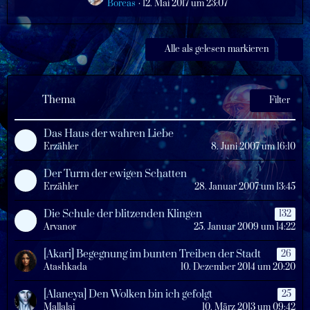
g
B
e
Boreas
12. Mai 2017 um 23:07
e
e
t
i
z
t
t
Alle als gelesen markieren
r
e
ä
B
g
e
e
Thema
i
Filter
t
r
Das Haus der wahren Liebe
ä
Erzähler
8. Juni 2007 um 16:10
g
e
Der Turm der ewigen Schatten
Erzähler
28. Januar 2007 um 13:45
Die Schule der blitzenden Klingen
132
Arvanor
25. Januar 2009 um 14:22
[Akari] Begegnung im bunten Treiben der Stadt
26
Atashkada
10. Dezember 2014 um 20:20
[Alaneya] Den Wolken bin ich gefolgt
25
Mallalai
10. März 2013 um 09:42