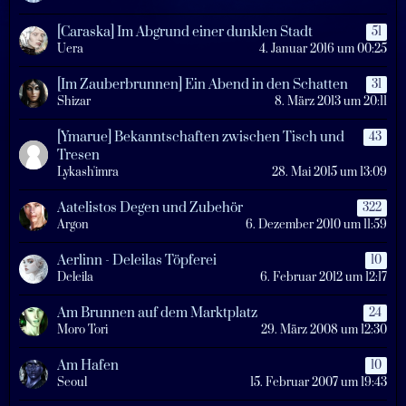
[Caraska] Im Abgrund einer dunklen Stadt
51
Uera
4. Januar 2016 um 00:25
[Im Zauberbrunnen] Ein Abend in den Schatten
31
Shizar
8. März 2013 um 20:11
[Ymarue] Bekanntschaften zwischen Tisch und
43
Tresen
Lykash'imra
28. Mai 2015 um 13:09
Aatelistos Degen und Zubehör
322
Argon
6. Dezember 2010 um 11:59
Aerlinn - Deleilas Töpferei
10
Deleila
6. Februar 2012 um 12:17
Am Brunnen auf dem Marktplatz
24
Moro Tori
29. März 2008 um 12:30
Am Hafen
10
Seoul
15. Februar 2007 um 19:43