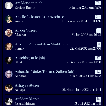
Am Mondenteich
76
Zeciass Raphis
5. Januar 2016 um 19:37
Amelie Goldstern`s Tanzschule
59
Amelie
10. Dezember 2014 um 09:36
An der Voliére
11
Miashai
31. Juli 2008 um 16:22
Ankündigung auf dem Marktplatz
2
Tamar
22. Mai 2007 um 23:06
Anschlagsäule (alt)
27
Shiai
15. September 2010 um 14:26
Asharais Tränke, Tee und Salben (alt)
42
Asharai
16. Januar 2014 um 14:15
Ashayas Atelier
Ashaya
21. November 2005 um 17:44
Auf dem Markt
14
Csaria Shinyar
13. Juli 2012 um 16:11