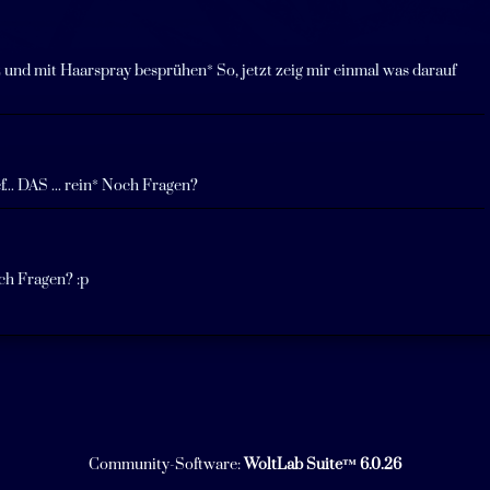
z und mit Haarspray besprühen* So, jetzt zeig mir einmal was darauf
f... DAS ... rein* Noch Fragen?
ch Fragen? :p
Community-Software:
WoltLab Suite™ 6.0.26