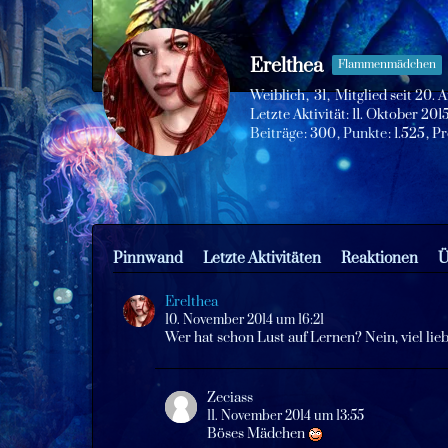
Erelthea
Flammenmädchen
Weiblich
31
Mitglied seit 20. 
Letzte Aktivität:
11. Oktober 201
Beiträge
300
Punkte
1.525
Pr
Pinnwand
Letzte Aktivitäten
Reaktionen
Ü
Erelthea
10. November 2014 um 16:21
Wer hat schon Lust auf Lernen? Nein, viel li
Zeciass
11. November 2014 um 13:55
Böses Mädchen