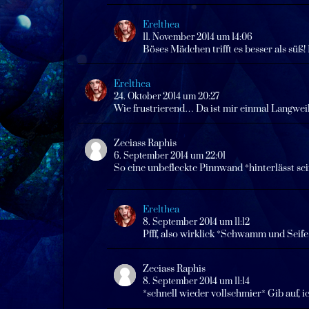
Erelthea
11. November 2014 um 14:06
Böses Mädchen trifft es besser als süß! 
Erelthea
24. Oktober 2014 um 20:27
Wie frustrierend… Da ist mir einmal Langweil
Zeciass Raphis
6. September 2014 um 22:01
So eine unbefleckte Pinnwand *hinterlässt sein
Erelthea
8. September 2014 um 11:12
Pfff, also wirklick *Schwamm und Seife
Zeciass Raphis
8. September 2014 um 11:14
*schnell wieder vollschmier* Gib auf, i