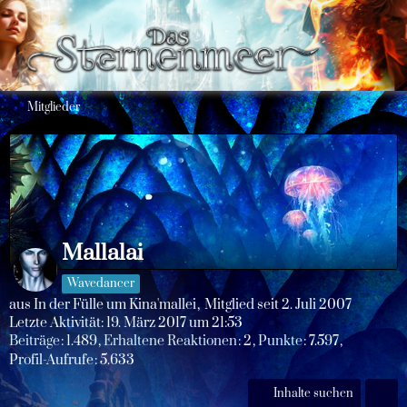
Mitglieder
Mallalai
Wavedancer
aus In der Fülle um Kina'mallei
Mitglied seit 2. Juli 2007
Letzte Aktivität:
19. März 2017 um 21:53
Beiträge
1.489
Erhaltene Reaktionen
2
Punkte
7.597
Profil-Aufrufe
5.633
Inhalte suchen