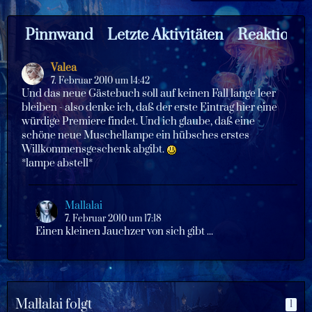
Pinnwand
Letzte Aktivitäten
Reaktione
Valea
7. Februar 2010 um 14:42
Und das neue Gästebuch soll auf keinen Fall lange leer
bleiben - also denke ich, daß der erste Eintrag hier eine
würdige Premiere findet. Und ich glaube, daß eine
schöne neue Muschellampe ein hübsches erstes
Willkommensgeschenk abgibt.
*lampe abstell*
Mallalai
7. Februar 2010 um 17:18
Einen kleinen Jauchzer von sich gibt ...
Mallalai folgt
1