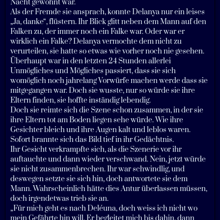
Nacht gewöhnt war.
Als der Fremde sie ansprach, konnte Delanya nur ein leises
„Ja, danke“, flüstern. Ihr Blick glitt neben dem Mann auf den
Falken zu, der immer noch ein Falke war. Oder war er
wirklich ein Falke? Delanya vermochte dem nicht zu
verurteilen, sie hatte so etwas wie vorher noch nie gesehen.
Überhaupt war in den letzten 24 Stunden allerlei
Unmögliches und Mögliches passiert, dass sie sich
womöglich noch jahrelang Vorwürfe machen werde dass sie
mitgegangen war. Doch sie wusste, nur so würde sie ihre
Eltern finden, sie hoffte inständig lebendig.
Doch sie reimte sich die Szene schon zusammen, in der sie
ihre Eltern tot am Boden liegen sehe würde. Wie ihre
Gesichter bleich und ihre Augen kalt und leblos waren.
Sofort brannte sich das Bild tief in ihr Gedächtnis.
Ihr Gesicht verkrampfte sich, als die Szenerie vor ihr
auftauchte und dann wieder verschwand. Nein, jetzt würde
sie nicht zusammenbrechen. Ihr war schwindlig, und
deswegen setzte sie sich hin, doch antwortete sie dem
Mann. Wahrscheinlich hätte dies Antur überlassen müssen,
doch irgendetwas trieb sie an.
„Für mich geht es nach Deléuna, doch weiss ich nicht wo
mein Gefährte hin will. Er begleitet mich bis dahin, dann