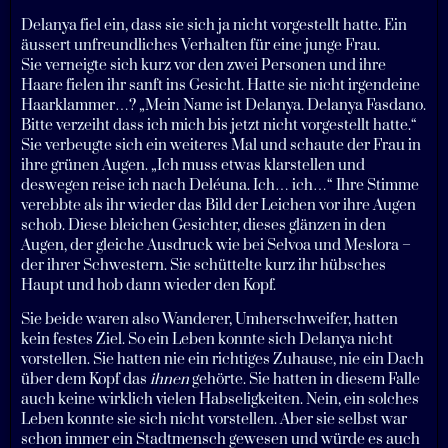
Delanya fiel ein, dass sie sich ja nicht vorgestellt hatte. Ein
äussert unfreundliches Verhalten für eine junge Frau.
Sie verneigte sich kurz vor den zwei Personen und ihre
Haare fielen ihr sanft ins Gesicht. Hatte sie nicht irgendeine
Haarklammer…? „Mein Name ist Delanya. Delanya Fasdano.
Bitte verzeiht dass ich mich bis jetzt nicht vorgestellt hatte.“
Sie verbeugte sich ein weiteres Mal und schaute der Frau in
ihre grünen Augen. „Ich muss etwas klarstellen und
deswegen reise ich nach Deléuna. Ich… ich…“ Ihre Stimme
verebbte als ihr wieder das Bild der Leichen vor ihre Augen
schob. Diese bleichen Gesichter, dieses glänzen in den
Augen, der gleiche Ausdruck wie bei Selvoa und Meslora –
der ihrer Schwestern. Sie schüttelte kurz ihr hübsches
Haupt und hob dann wieder den Kopf.
Sie beide waren also Wanderer, Umherschweifer, hatten
kein festes Ziel. So ein Leben konnte sich Delanya nicht
vorstellen. Sie hatten nie ein richtiges Zuhause, nie ein Dach
über dem Kopf das
ihnen
gehörte. Sie hatten in diesem Falle
auch keine wirklich vielen Habseligkeiten. Nein, ein solches
Leben konnte sie sich nicht vorstellen. Aber sie selbst war
schon immer ein Stadtmensch gewesen und würde es auch