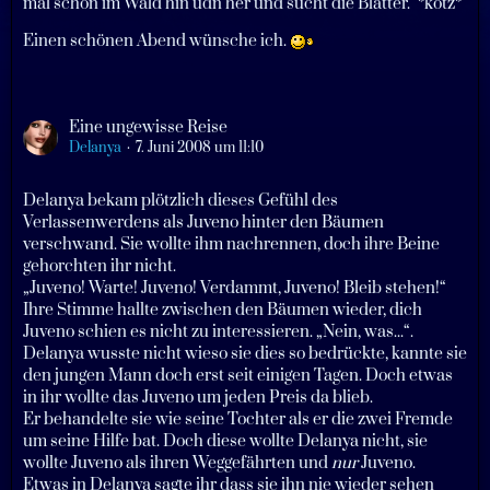
mal schön im Wald hin udn her und sucht die Blätter." *kotz*
Einen schönen Abend wünsche ich.
Eine ungewisse Reise
Delanya
7. Juni 2008 um 11:10
Delanya bekam plötzlich dieses Gefühl des
Verlassenwerdens als Juveno hinter den Bäumen
verschwand. Sie wollte ihm nachrennen, doch ihre Beine
gehorchten ihr nicht.
„Juveno! Warte! Juveno! Verdammt, Juveno! Bleib stehen!“
Ihre Stimme hallte zwischen den Bäumen wieder, dich
Juveno schien es nicht zu interessieren. „Nein, was...“.
Delanya wusste nicht wieso sie dies so bedrückte, kannte sie
den jungen Mann doch erst seit einigen Tagen. Doch etwas
in ihr wollte das Juveno um jeden Preis da blieb.
Er behandelte sie wie seine Tochter als er die zwei Fremde
um seine Hilfe bat. Doch diese wollte Delanya nicht, sie
wollte Juveno als ihren Weggefährten und
nur
Juveno.
Etwas in Delanya sagte ihr dass sie ihn nie wieder sehen