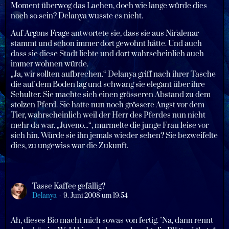
Moment überwog das Lachen, doch wie lange würde dies
noch so sein? Delanya wusste es nicht.
Auf Argons Frage antwortete sie, dass sie aus Nir'alenar
stammt und schon immer dort gewohnt hätte. Und auch
dass sie diese Stadt liebte und dort wahrscheinlich auch
immer wohnen würde.
„Ja, wir sollten aufbrechen.“ Delanya griff nach ihrer Tasche
die auf dem Boden lag und schwang sie elegant über ihre
Schulter. Sie machte sich einen grösseren Abstand zu dem
stolzen Pferd. Sie hatte nun noch grössere Angst vor dem
Tier, wahrscheinlich weil der Herr des Pferdes nun nicht
mehr da war. „Juveno...“, murmelte die junge Frau leise vor
sich hin. Würde sie ihn jemals wieder sehen? Sie bezweifelte
dies, zu ungewiss war die Zukunft.
Tasse Kaffee gefällig?
Delanya
9. Juni 2008 um 19:54
Ah, dieses Bio macht mich sowas von fertig. "Na, dann rennt