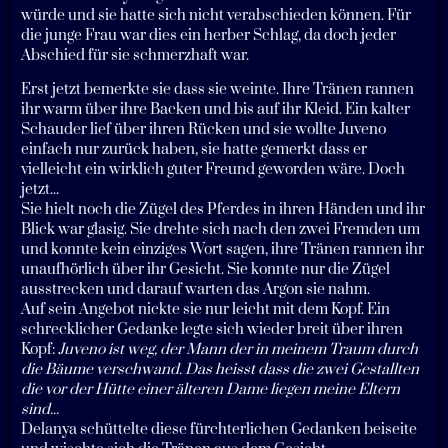
würde und sie hatte sich nicht verabschieden können. Für
die junge Frau war dies ein herber Schlag, da doch jeder
Abschied für sie schmerzhaft war.
Erst jetzt bemerkte sie dass sie weinte. Ihre Tränen rannen
ihr warm über ihre Backen und bis auf ihr Kleid. Ein kalter
Schauder lief über ihren Rücken und sie wollte Juveno
einfach nur zurück haben, sie hatte gemerkt dass er
vielleicht ein wirklich guter Freund geworden wäre. Doch
jetzt...
Sie hielt noch die Zügel des Pferdes in ihren Händen und ihr
Blick war glasig. Sie drehte sich nach den zwei Fremden um
und konnte kein einziges Wort sagen, ihre Tränen rannen ihr
unaufhörlich über ihr Gesicht. Sie konnte nur die Zügel
ausstrecken und darauf warten das Argon sie nahm.
Auf sein Angebot nickte sie nur leicht mit dem Kopf. Ein
schrecklicher Gedanke legte sich wieder breit über ihren
Kopf:
Juveno ist weg, der Mann der in meinem Traum durch
die Bäume verschwand. Das heisst dass die zwei Gestallten
die vor der Hütte einer älteren Dame liegen meine Eltern
sind...
Delanya schüttelte diese fürchterlichen Gedanken beiseite