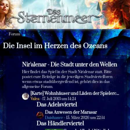
Forum
Die Insel im Herzen des Ozeans
Nir'alenar - Die Stadt unter den Wellen
Hier findet das Spiel in der Stadt Nir'alenar statt. Bitte
postet eure Beiträge in die jeweiligen Stadtviertelforen -
wenn etwas stadtübergreifend ist, gehört dies in das
allgemeine Forum.
L
[Karte] Wohnhäuser und Läden der Spielercharaktere
e
Valea
17. Juli 2013 um 14:24
Das Adelsviertel
t
z
L
Das Anwesen der Marasar
t
e
Daishanee
15. März 2026 um 22:14
e
Das Händlerviertel
t
B
z