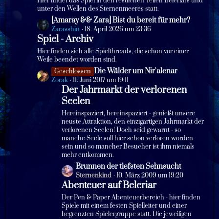
Hier findet das Spiel in den restlichen Teilen Beleriars und
e
r
t
unter den Wellen des Sternenmeeres statt.
ä
e
L
[Amaray && Zara] Bist du bereit für mehr?
g
B
e
Zarasshin
18. April 2026 um 23:36
e
Spiel - Archiv
e
t
i
z
Hier finden sich alle Spielthreads, die schon vor einer
t
t
Weile beendet worden sind.
r
e
L
Die Wälder um Nir`alenar
Geschlossen
ä
B
e
Zorak
11. Juni 2017 um 19:11
g
e
Der Jahrmarkt der verlorenen
t
e
i
Seelen
z
t
t
Hereinspaziert, hereinspaziert - genießt unsere
r
e
neuste Attraktion, den einzigartigen Jahrmarkt der
ä
B
verlorenen Seelen! Doch seid gewarnt - so
g
manche Seele soll hier schon verloren worden
e
e
sein und so mancher Besucher ist ihm niemals
i
mehr entkommen.
t
L
Brunnen der tiefsten Sehnsucht
r
e
Sternenkind
10. März 2009 um 19:20
ä
Abenteuer auf Beleriar
t
g
z
e
Der Pen & Paper Abenteuerbereich - hier finden
t
Spiele mit einem festen Spielleiter und einer
begrenzten Spielergruppe statt. Die jeweiligen
e