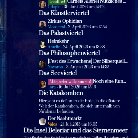
L
Carnels Allerlei Nützliches & Skurriles
Geöffnet
e
t
e
Crispin
30. Juni 2026 um 14:02
i
e
Das Künstlerviertel
t
t
B
z
L
Zirkus Ophidian
r
e
t
e
Mordecai
2. April 2026 um 17:54
ä
i
e
Das Palastviertel
t
g
t
B
z
e
L
Heimkehr
r
e
t
e
Amelie
24. April 2026 um 18:38
ä
i
e
Das Philosophenviertel
t
g
t
B
z
e
L
[Fest des Erwachens] Der Silberquell-Pavillon
r
e
t
e
Navaron
3. August 2026 um 14:35
ä
i
e
Das Seeviertel
t
g
t
B
z
e
L
Noch eine Runde!
Mitspieler willkommen!
r
e
t
e
Tara
16. Juli 2026 um 15:16
ä
i
e
Die Katakomben
t
g
t
B
z
e
Hier geht es tief unter die Erde, in die düstere
r
e
t
Welt der Katakomben, die sich unterhalb von
ä
i
Nir'alenar befinden.
e
g
t
B
L
Der Nachtmarkt
e
r
e
e
Valea
21. Juli 2013 um 16:05
ä
Die Insel Beleriar und das Sternenmeer
i
t
g
t
z