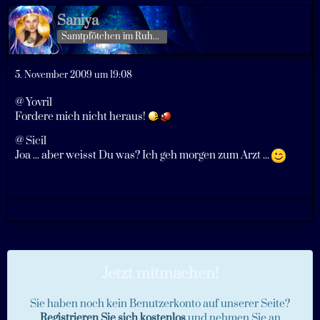
Saniya
Samtpfötchen im Ruhestand
5. November 2009 um 19:08
@ Yovril
Fordere mich nicht heraus!
@ Sicil
Joa ... aber weisst Du was? Ich geh morgen zum Arzt ...
Jetzt mitmachen!
Sie haben noch kein Benutzerkonto auf unserer Seite?
Registrieren Sie sich kostenlos
und nehmen Sie an