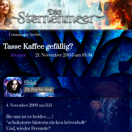
Community Archiv
Tasse Kaffee gefällig?
Arvanor
21. November 2005 um 10:34
Shiai
Dr. Psycho Angi
4. November 2009 um 11:13
Bie uns ist es beides.......!
*schokotorte hinterm rücken hervorholt*
Und, wieder Freunde?