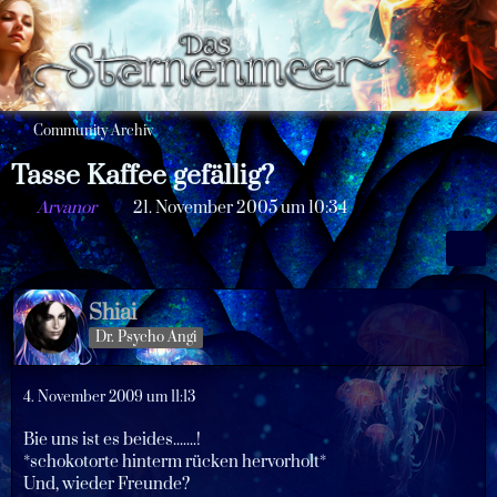
Community Archiv
Tasse Kaffee gefällig?
Arvanor
21. November 2005 um 10:34
Shiai
Dr. Psycho Angi
4. November 2009 um 11:13
Bie uns ist es beides.......!
*schokotorte hinterm rücken hervorholt*
Und, wieder Freunde?