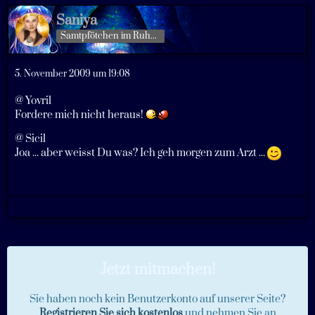
Saniya
Samtpfötchen im Ruhestand
5. November 2009 um 19:08
@ Yovril
Fordere mich nicht heraus!
@ Sicil
Joa ... aber weisst Du was? Ich geh morgen zum Arzt ...
Jetzt mitmachen!
Sie haben noch kein Benutzerkonto auf unserer Seite?
Registrieren Sie sich kostenlos
und nehmen Sie an