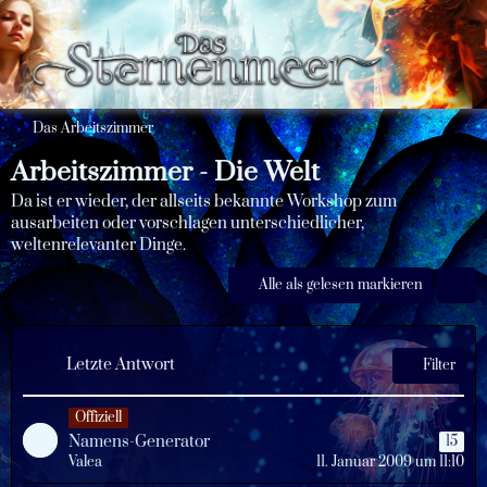
Das Arbeitszimmer
Arbeitszimmer - Die Welt
Da ist er wieder, der allseits bekannte Workshop zum
ausarbeiten oder vorschlagen unterschiedlicher,
weltenrelevanter Dinge.
Alle als gelesen markieren
Letzte Antwort
Filter
Offiziell
Namens-Generator
15
Valea
11. Januar 2009 um 11:10