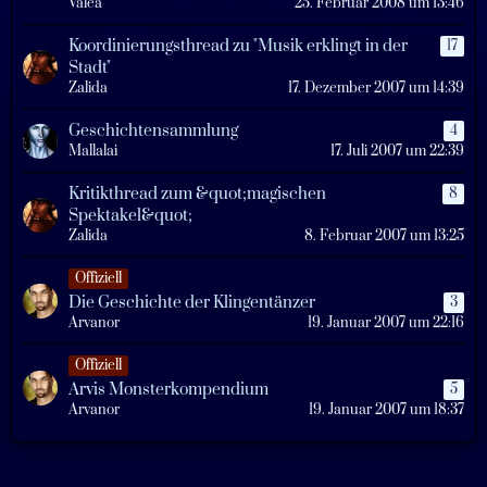
Valea
25. Februar 2008 um 13:46
Koordinierungsthread zu "Musik erklingt in der
17
Stadt"
Zalida
17. Dezember 2007 um 14:39
Geschichtensammlung
4
Mallalai
17. Juli 2007 um 22:39
Kritikthread zum &quot;magischen
8
Spektakel&quot;
Zalida
8. Februar 2007 um 13:25
Offiziell
Die Geschichte der Klingentänzer
3
Arvanor
19. Januar 2007 um 22:16
Offiziell
Arvis Monsterkompendium
5
Arvanor
19. Januar 2007 um 18:37