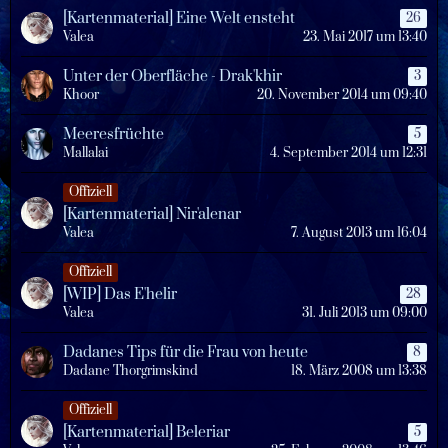
[Kartenmaterial] Eine Welt ensteht
26
Valea
23. Mai 2017 um 13:40
Unter der Oberfläche - Drak'khir
3
Khoor
20. November 2014 um 09:40
Meeresfrüchte
5
Mallalai
4. September 2014 um 12:31
Offiziell
[Kartenmaterial] Nir'alenar
Valea
7. August 2013 um 16:04
Offiziell
[WIP] Das E'helir
28
Valea
31. Juli 2013 um 09:00
Dadanes Tips für die Frau von heute
8
Dadane Thorgrimskind
18. März 2008 um 13:38
Offiziell
[Kartenmaterial] Beleriar
5