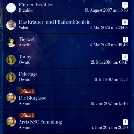
Für den Erzähler
7
Erzähler
19. August 2007 um 13:53
Das Kräuter- und Pflanzenbüchlein
4
Valea
4. Mai 2026 um 20:08
Tierwelt
1
Amelie
4. Mai 2026 um 09:46
Tanay
4
Owatu
21. Mai 2018 um 08:17
Feiertage
Owatu
31. Juli 2017 um 14:51
Offiziell
Die Blutgasse
Arvanor
16. Juni 2017 um 15:46
Offiziell
Arvis NSC-Sammlung
1
Arvanor
7. Juni 2017 um 20:30