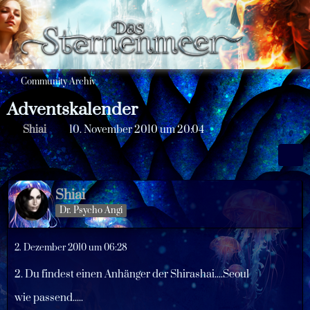
Community Archiv
Adventskalender
Shiai
10. November 2010 um 20:04
Shiai
Dr. Psycho Angi
2. Dezember 2010 um 06:28
2. Du findest einen Anhänger der Shirashai....Seoul
wie passend.....