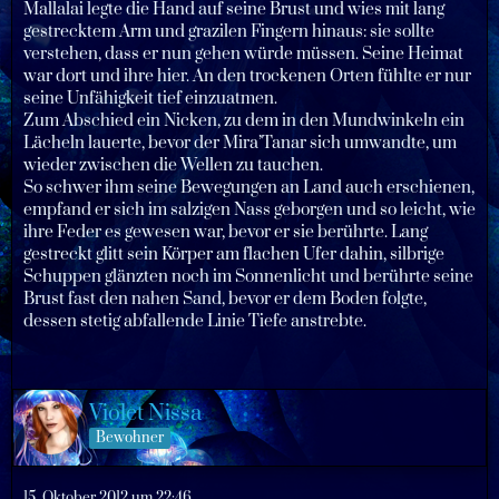
Mallalai legte die Hand auf seine Brust und wies mit lang
gestrecktem Arm und grazilen Fingern hinaus: sie sollte
verstehen, dass er nun gehen würde müssen. Seine Heimat
war dort und ihre hier. An den trockenen Orten fühlte er nur
seine Unfähigkeit tief einzuatmen.
Zum Abschied ein Nicken, zu dem in den Mundwinkeln ein
Lächeln lauerte, bevor der Mira’Tanar sich umwandte, um
wieder zwischen die Wellen zu tauchen.
So schwer ihm seine Bewegungen an Land auch erschienen,
empfand er sich im salzigen Nass geborgen und so leicht, wie
ihre Feder es gewesen war, bevor er sie berührte. Lang
gestreckt glitt sein Körper am flachen Ufer dahin, silbrige
Schuppen glänzten noch im Sonnenlicht und berührte seine
Brust fast den nahen Sand, bevor er dem Boden folgte,
dessen stetig abfallende Linie Tiefe anstrebte.
Violet Nissa
Bewohner
15. Oktober 2012 um 22:46