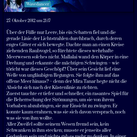
Wavedancer
27. Oktober 2012 um 21:17
Über der Fülle nur Leere, bis ein Schatten fiel und die
gerade Linie der Lichtstrahlen durchbrach, durch deren
enges Gitter er sich bewegte. Dachte man an einen Kreise
ziehenden Raubvogel, so fürchtete dieses wehrhafte
Meerwesen solches nicht. Mallalai wand den Körper in eine
Drehung und erkannte die mächtigen Schwingen – wie
töricht war dieses Geschöpf? Über sein Gesicht lief eine
Welle von ungläubigen Regungen. Sie folgte ihm auf das
offene Meer hinaus? – denn der Mira Tanar hegte nicht die
Absicht sich nach der Küstenlinie zu richten.
Zuerst tauchte er tiefer und schneller, ein rasantes Spiel für
die Beherrschung der Strömungen, um sie von ihrem
Vorhaben abzubringen, sie zur Einsicht zu zwingen. Er
konnte kaum erahnen, was sie sich davon versprach, noch
was sie von ihm wollte.
Aller Zweifel sollte seinem Wesen fremd sein, kein
Schwanken in ihm stecken; musste er jenseits aller
Gedanken sein und nichts gab es mehr zu denken. In einer