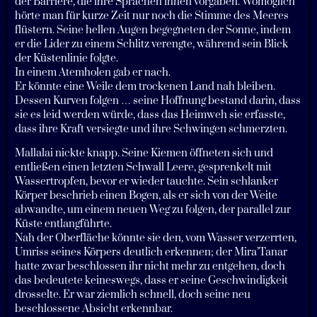
der Barriere, die ihre Sprachen ihnen vorgaben. Womöglich
hörte man für kurze Zeit nur noch die Stimme des Meeres
flüstern. Seine hellen Augen begegneten der Sonne, indem
er die Lider zu einem Schlitz verengte, während sein Blick
der Küstenlinie folgte.
In einem Atemholen gab er nach.
Er könnte eine Weile dem trockenen Land nah bleiben.
Dessen Kurven folgen … seine Hoffnung bestand darin, dass
sie es leid werden würde, dass das Heimweh sie erfasste,
dass ihre Kraft versiegte und ihre Schwingen schmerzten.
Mallalai nickte knapp. Seine Kiemen öffneten sich und
entließen einen letzten Schwall Leere, gesprenkelt mit
Wassertropfen, bevor er wieder tauchte. Sein schlanker
Körper beschrieb einen Bogen, als er sich von der Weite
abwandte, um einem neuen Weg zu folgen, der parallel zur
Küste entlangführte.
Nah der Oberfläche könnte sie den, vom Wasser verzerrten,
Umriss seines Körpers deutlich erkennen; der Mira’Tanar
hatte zwar beschlossen ihr nicht mehr zu entgehen, doch
das bedeutete keineswegs, dass er seine Geschwindigkeit
drosselte. Er war ziemlich schnell, doch seine neu
beschlossene Absicht erkennbar.