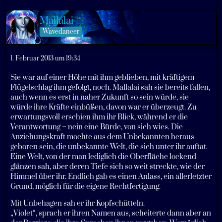
Mallalai
Wavedancer
1. Februar 2013 um 19:34
Sie war auf einer Höhe mit ihm geblieben, mit kräftigem
Flügelschlag ihm gefolgt, noch. Mallalai sah sie bereits fallen,
auch wenn es erst in naher Zukunft so sein würde, sie
würde ihre Kräfte einbüßen, davon war er überzeugt. Zu
erwartungsvoll erschien ihm ihr Blick, während er die
Verantwortung – nein eine Bürde, von sich wies. Die
Anziehungskraft mochte aus dem Unbekannten heraus
geboren sein, die unbekannte Welt, die sich unter ihr auftat.
Eine Welt, von der man lediglich die Oberfläche lockend
glänzen sah, aber deren Tiefe sich so weit streckte, wie der
Himmel über ihr. Endlich gab es einen Anlass, ein allerletzter
Grund, möglich für die eigene Rechtfertigung.
Mit Unbehagen sah er ihr Kopfschütteln.
„Violet“, sprach er ihren Namen aus, scheiterte dann aber an