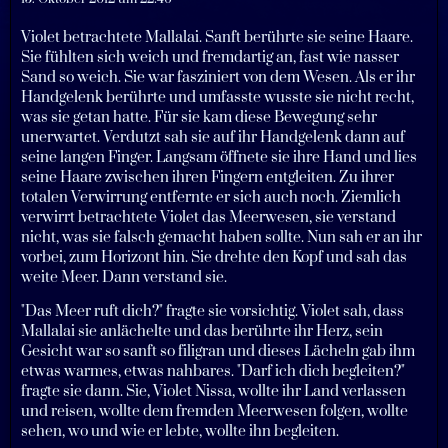
Violet betrachtete Mallalai. Sanft berührte sie seine Haare.
Sie fühlten sich weich und fremdartig an, fast wie nasser
Sand so weich. Sie war fasziniert von dem Wesen. Als er ihr
Handgelenk berührte und umfasste wusste sie nicht recht,
was sie getan hatte. Für sie kam diese Bewegung sehr
unerwartet. Verdutzt sah sie auf ihr Handgelenk dann auf
seine langen Finger. Langsam öffnete sie ihre Hand und lies
seine Haare zwischen ihren Fingern entgleiten. Zu ihrer
totalen Verwirrung entfernte er sich auch noch. Ziemlich
verwirrt betrachtete Violet das Meerwesen, sie verstand
nicht, was sie falsch gemacht haben sollte. Nun sah er an ihr
vorbei, zum Horizont hin. Sie drehte den Kopf und sah das
weite Meer. Dann verstand sie.
"Das Meer ruft dich?" fragte sie vorsichtig. Violet sah, dass
Mallalai sie anlächelte und das berührte ihr Herz, sein
Gesicht war so sanft so filigran und dieses Lächeln gab ihm
etwas warmes, etwas nahbares. "Darf ich dich begleiten?"
fragte sie dann. Sie, Violet Nissa, wollte ihr Land verlassen
und reisen, wollte dem fremden Meerwesen folgen, wollte
sehen, wo und wie er lebte, wollte ihn begleiten.