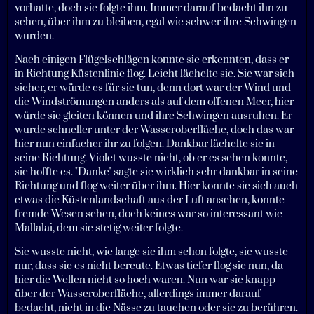
vorhatte, doch sie folgte ihm. Immer darauf bedacht ihn zu
sehen, über ihm zu bleiben, egal wie schwer ihre Schwingen
wurden.
Nach einigen Flügelschlägen konnte sie erkennten, dass er
in Richtung Küstenlinie flog. Leicht lächelte sie. Sie war sich
sicher, er würde es für sie tun, denn dort war der Wind und
die Windströmungen anders als auf dem offenen Meer, hier
würde sie gleiten können und ihre Schwingen ausruhen. Er
wurde schneller unter der Wasseroberfläche, doch das war
hier nun einfacher ihr zu folgen. Dankbar lächelte sie in
seine Richtung. Violet wusste nicht, ob er es sehen konnte,
sie hoffte es. "Danke" sagte sie wirklich sehr dankbar in seine
Richtung und flog weiter über ihm. Hier konnte sie sich auch
etwas die Küstenlandschaft aus der Luft ansehen, konnte
fremde Wesen sehen, doch keines war so interessant wie
Mallalai, dem sie stetig weiter folgte.
Sie wusste nicht, wie lange sie ihm schon folgte, sie wusste
nur, dass sie es nicht bereute. Etwas tiefer flog sie nun, da
hier die Wellen nicht so hoch waren. Nun war sie knapp
über der Wasseroberfläche, allerdings immer darauf
bedacht, nicht in die Nässe zu tauchen oder sie zu berühren.