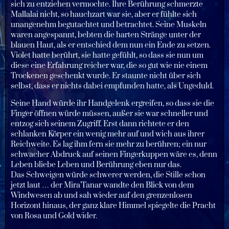
sich zu entziehen vermochte. Ihre Berührung schmerzte
Mallalai nicht, so hauchzart war sie, aber er fühlte sich
unangenehm begutachtet und betrachtet. Seine Muskeln
waren angespannt, bebten die harten Stränge unter der
blauen Haut, als er entschied dem nun ein Ende zu setzen.
Violet hatte berührt, sie hatte gefühlt, so dass sie nun um
diese eine Erfahrung reicher war, die so gut wie nie einem
Trockenen geschenkt wurde. Er staunte nicht über sich
selbst, dass er nichts dabei empfunden hatte, als Ungeduld.
Seine Hand würde ihr Handgelenk ergreifen, so dass sie die
Finger öffnen würde müssen, außer sie war schneller und
entzog sich seinem Zugriff. Erst dann richtete er den
schlanken Körper ein wenig mehr auf und wich aus ihrer
Reichweite. Es lag ihm fern sie mehr zu berühren; ein nur
schwacher Abdruck auf seinen Fingerkuppen wäre es, denn
Leben bliebe Leben und Berührung eben nur das.
Das Schweigen würde schwerer werden, die Stille schon
jetzt laut … der Mira'Tanar wandte den Blick von dem
Windwesen ab und sah wieder auf den grenzenlosen
Horizont hinaus, der ganz klare Himmel spiegelte die Pracht
von Rosa und Gold wider.