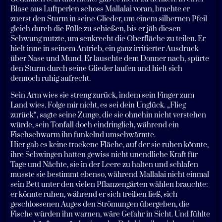
Blase aus Luftperlen schoss Mallalai voran, brachte er
zuerst den Sturm in seine Glieder, um einem silbernen Pfeil
gleich durch die Fülle zu schießen, bis er jäh diesen
Schwung nutzte, um senkrecht die Oberfläche zu teilen. Er
hielt inne in seinem Antrieb, ein ganz irritierter Ausdruck
über Nase und Mund. Er lauschte dem Donner nach, spürte
den Sturm durch seine Glieder laufen und hielt sich
dennoch ruhig aufrecht.
Sein Arm wies sie streng zurück, indem sein Finger zum
Land wies. Folge mir nicht, es sei dein Unglück. „Flieg
zurück“, sagte seine Zunge, die sie ohnehin nicht verstehen
würde, sein Tonfall doch eindringlich, während ein
Fischschwarm ihn funkelnd umschwärmte.
Hier gab es keine trockene Fläche, auf der sie ruhen könnte,
ihre Schwingen hatten gewiss nicht unendliche Kraft für
Tage und Nächte, sie in der Leere zu halten und schlafen
musste sie bestimmt ebenso, während Mallalai nicht einmal
sein Bett unter den vielen Pflanzengärten wählen brauchte:
er könnte ruhen, während er sich treiben ließ, sich
geschlossenen Auges den Strömungen übergeben, die
Fische würden ihn warnen, wäre Gefahr in Sicht. Und fühlte