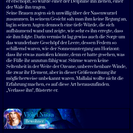
er erschöpft, so würde einer der Delphine ihn ziehen, einer
der Wale ihn tragen.
Seine Brauen zogen sich unwillig über der Nasenwurzel
zusammen. In seinem Gesicht sah man ihm keine Regung an,
lag in seinen Augen dennoch eine tiefe Würde, die sich
aufbäumend wand und zeigte, wie sehr es ihn erregte, dass
sie ihm folgte. Darin vermischt lag gewiss auch die Sorge um
das wunderbare Geschöpf der Leere, dessen Federn so
schillernd waren, wie der Sonnenuntergang am Horizont:
dass ihr etwas zustoßen könnte, denn er hatte gesehen, was
die Fülle ihr anzutun fähig war. Stürme waren keine
Seltenheit in der Weite der Ozeane, unberechenbare Winde,
die zwar ihr Element, aber in dieser Größenordnung ihr
möglicherweise unbekannt waren. Mallalai wollte nicht die
Erfahrung machen, es auf diese Art herauszufinden.
„Verlasse ihn“, flüsterte er.
Violet Nissa
Bewohner