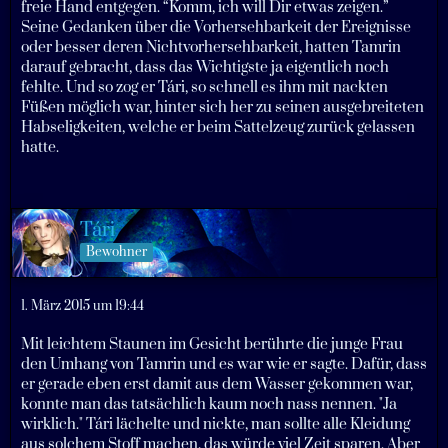
freie Hand entgegen. “Komm, ich will Dir etwas zeigen.”
Seine Gedanken über die Vorhersehbarkeit der Ereignisse
oder besser deren Nichtvorhersehbarkeit, hatten Tamrin
darauf gebracht, dass das Wichtigste ja eigentlich noch
fehlte. Und so zog er Tári, so schnell es ihm mit nackten
Füßen möglich war, hinter sich her zu seinen ausgebreiteten
Habseligkeiten, welche er beim Sattelzeug zurück gelassen
hatte.
Tári
Bewohner
1. März 2015 um 19:44
Mit leichtem Staunen im Gesicht berührte die junge Frau
den Umhang von Tamrin und es war wie er sagte. Dafür, dass
er gerade eben erst damit aus dem Wasser gekommen war,
konnte man das tatsächlich kaum noch nass nennen. "Ja
wirklich." Tári lächelte und nickte, man sollte alle Kleidung
aus solchem Stoff machen, das würde viel Zeit sparen. Aber