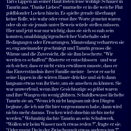
Tári’s Lippen an seiner Haut lösten leise wohlige Schauer in
Tamrin aus. “Danke Liebes!” murmelte er in die weiche Flut
goldblonder Locken hinein. Es spielte gerade überhaupt
keine Rolle, wie wahr oder ernst ihre Worte gemeint waren
oder ob sie sie jemals unter Beweis würde stellen müssen.
Hier und jetzt war nur wichtig, dass sie sich so nah sein
konnten, unabhängig irgendwelcher Vorbehalte oder
Bedingungen oder Erwartungen. Minutenlang verharrten sie
so, eng aneinander geschmiegt und Tamrin genoss die
Wärme und die Zuversicht, die sie ihm bescherte. “Wir
werden es schaffen!” flüsterte er entschlossen - und war
sich sicher, dass er nicht extra erwähnen musste, dass er
das Einverständnis ihrer Familie meinte - bevor er sacht
seine Lippen in die wirren Haare drückte und sich dann
langsam etwas von ihr löste, um sie ansehen zu können. Sie
war umwerfend, wenn ihre Gesichtszüge so gelöst waren
und ihre Wangen ein wenig glühten. Schuldbewusst lächelte
Tamrin sie an. “Wenn ich nicht langsam mit den Dingen
beginne, die ich mir für hier vorgenommen habe, dann wird
nichts mehr daraus. Trocken wird ohnehin nichts mehr
werden.” Wehmütig dachte Tamrin an sein Schuhwerk.
“Wollen wir beim Wasser noch etwas reden ?”, fragte er sie.
“Oder magst Du in der Zwischenzeit etwas anderes tun ?”