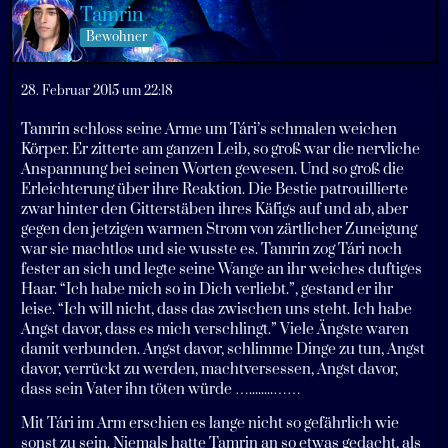
Tamrin
Bewohner
28. Februar 2015 um 22:18
Tamrin schloss seine Arme um Tári’s schmalen weichen
Körper. Er zitterte am ganzen Leib, so groß war die nervliche
Anspannung bei seinen Worten gewesen. Und so groß die
Erleichterung über ihre Reaktion. Die Bestie patrouillierte
zwar hinter den Gitterstäben ihres Käfigs auf und ab, aber
gegen den jetzigen warmen Strom von zärtlicher Zuneigung
war sie machtlos und sie wusste es. Tamrin zog Tári noch
fester an sich und legte seine Wange an ihr weiches duftiges
Haar. “Ich habe mich so in Dich verliebt.”, gestand er ihr
leise. “Ich will nicht, dass das zwischen uns steht. Ich habe
Angst davor, dass es mich verschlingt.” Viele Ängste waren
damit verbunden. Angst davor, schlimme Dinge zu tun, Angst
davor, verrückt zu werden, machtversessen, Angst davor,
dass sein Vater ihn töten würde …........……
Mit Tári im Arm erschien es lange nicht so gefährlich wie
sonst zu sein. Niemals hatte Tamrin an so etwas gedacht, als