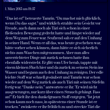
1. März 2015 um 19:37
“Das ist er!” beteuerte Tamrin. “Du machst mich glücklich,
wenn Du das sagst.” und wirklich strahlte sein Gesicht vor
Freude, auch dann noch als Tári sich schon in einer
fließenden Bewegung gedreht hatte und längst wieder auf
dem Weg zum Feuer war. Seufzend sah er auf den Umhang
in seiner Hand. Wenn er all das, was heute geschehen war,
hätte vorher sehen können, dann hätte er sich sicherlich
nichts zum Waschen mitgenommen. Aber nun alles
unverrichteter Dinge mit zurück nehmen hatte ihm
ebenfalls widerstrebt. Er glitt vom Ufer herab, tappte mit
einem kleinen Fluch hier und da zurück zu seinem Stein ins
Wasser und begann auch den Umhang zu reinigen. Der edle
leichte Stoff war schnell gesäubert und Tamrin war schon
wieder auf dem Weg zurück als auch Tári mit seinen Stiefeln
fertig war. “Danke nein.” antwortete er ihr. "Er wird nicht
ausgewrungen, nur kurz über einen Strauch gehängt. Fass
an!” Er hielt ihr den dunkelgrauen Stoff entgegen. “Ist jetzt
schon kaum noch nass, in spätestens einer Stunde ist er
trocken.” zwinkerte er ihr fröhlich zu und streckte Tári die