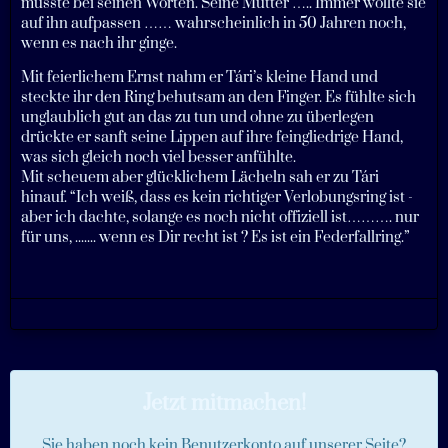
musste bei seinen Worten. Seine Mutter ….. Immer wollte sie
auf ihn aufpassen …… wahrscheinlich in 50 Jahren noch,
wenn es nach ihr ginge.
Mit feierlichem Ernst nahm er Tári’s kleine Hand und
steckte ihr den Ring behutsam an den Finger. Es fühlte sich
unglaublich gut an das zu tun und ohne zu überlegen
drückte er sanft seine Lippen auf ihre feingliedrige Hand,
was sich gleich noch viel besser anfühlte.
Mit scheuem aber glücklichem Lächeln sah er zu Tári
hinauf. “Ich weiß, dass es kein richtiger Verlobungsring ist -
aber ich dachte, solange es noch nicht offiziell ist………. nur
für uns, ....... wenn es Dir recht ist ? Es ist ein Federfallring.”
Jetzt mitmachen!
Sie haben noch kein Benutzerkonto auf unserer Seite?