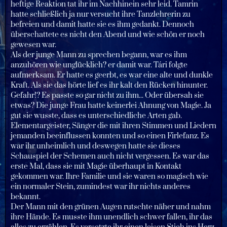
heftige Reaktion tat ihr im Nachhinein sehr leid. Tamrin
hatte schließlich ja nur versucht ihre Tanzlehrerin zu
befreien und damit hatte sie es ihm gedankt. Dennoch
überschattete es nicht den Abend und wie schön er noch
gewesen war.
Als der junge Mann zu sprechen begann, war es ihm
anzuhören wie unglücklich? er damit war. Tári folgte
aufmerksam. Er hatte es geerbt, es war eine alte und dunkle
Kraft. Als sie das hörte lief es ihr kalt den Rücken hinunter.
Gefahr!? Es passte so gar nicht zu ihm... Oder übersah sie
etwas? Die junge Frau hatte keinerlei Ahnung von Magie. Ja
gut sie wusste, dass es unterschiedliche Arten gab.
Elementargeister, Sänger die mit ihren Stimmen und Liedern
jemanden beeinflussen konnten und so einen Firlefanz. Es
war ihr unheimlich und deswegen hatte sie dieses
Schauspiel der Schemen auch nicht vergessen. Es war das
erste Mal, dass sie mit Magie überhaupt in Kontakt
gekommen war. Ihre Familie und sie waren so magisch wie
ein normaler Stein, zumindest war ihr nichts anderes
bekannt.
Der Mann mit den grünen Augen rutschte näher und nahm
ihre Hände. Es musste ihm unendlich schwer fallen, ihr das