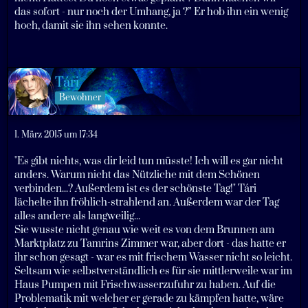
das sofort - nur noch der Umhang, ja ?” Er hob ihn ein wenig
hoch, damit sie ihn sehen konnte.
Tári
Bewohner
1. März 2015 um 17:34
"Es gibt nichts, was dir leid tun müsste! Ich will es gar nicht
anders. Warum nicht das Nützliche mit dem Schönen
verbinden...? Außerdem ist es der schönste Tag!" Tári
lächelte ihn fröhlich-strahlend an. Außerdem war der Tag
alles andere als langweilig...
Sie wusste nicht genau wie weit es von dem Brunnen am
Marktplatz zu Tamrins Zimmer war, aber dort - das hatte er
ihr schon gesagt - war es mit frischem Wasser nicht so leicht.
Seltsam wie selbstverständlich es für sie mittlerweile war im
Haus Pumpen mit Frischwasserzufuhr zu haben. Auf die
Problematik mit welcher er gerade zu kämpfen hatte, wäre