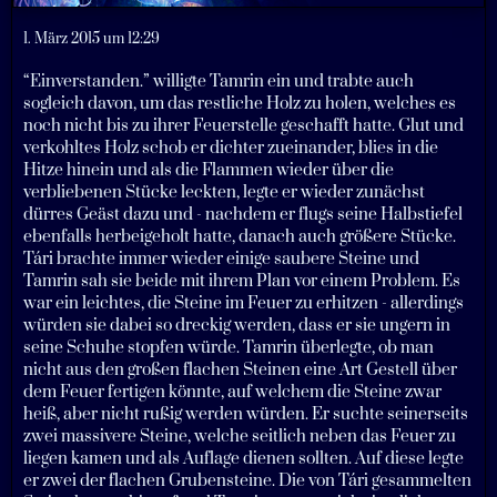
1. März 2015 um 12:29
“Einverstanden.” willigte Tamrin ein und trabte auch
sogleich davon, um das restliche Holz zu holen, welches es
noch nicht bis zu ihrer Feuerstelle geschafft hatte. Glut und
verkohltes Holz schob er dichter zueinander, blies in die
Hitze hinein und als die Flammen wieder über die
verbliebenen Stücke leckten, legte er wieder zunächst
dürres Geäst dazu und - nachdem er flugs seine Halbstiefel
ebenfalls herbeigeholt hatte, danach auch größere Stücke.
Tári brachte immer wieder einige saubere Steine und
Tamrin sah sie beide mit ihrem Plan vor einem Problem. Es
war ein leichtes, die Steine im Feuer zu erhitzen - allerdings
würden sie dabei so dreckig werden, dass er sie ungern in
seine Schuhe stopfen würde. Tamrin überlegte, ob man
nicht aus den großen flachen Steinen eine Art Gestell über
dem Feuer fertigen könnte, auf welchem die Steine zwar
heiß, aber nicht rußig werden würden. Er suchte seinerseits
zwei massivere Steine, welche seitlich neben das Feuer zu
liegen kamen und als Auflage dienen sollten. Auf diese legte
er zwei der flachen Grubensteine. Die von Tári gesammelten