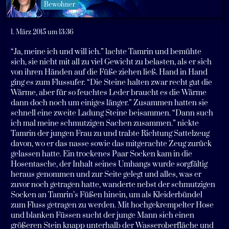
Bewohner
1. März 2015 um 13:36
“Ja, meine ich und will ich.” lachte Tamrin und bemühte
sich, sie nicht mit all zu viel Gewicht zu belasten, als er sich
von ihren Händen auf die Füße ziehen ließ. Hand in Hand
ging es zum Flussufer. “Die Steine halten zwar recht gut die
Wärme, aber für so feuchtes Leder braucht es die Wärme
dann doch noch um einiges länger.” Zusammen hatten sie
schnell eine zweite Ladung Steine beisammen. “Dann such
ich mal meine schmutzigen Sachen zusammen.” nickte
Tamrin der jungen Frau zu und trabte Richtung Sattelzeug
davon, wo er das nasse sowie das mitgerachte Zeug zurück
gelassen hatte. Ein trockenes Paar Socken kam in die
Hosentasche, der Inhalt seines Umhangs wurde sorgfältig
heraus genommen und zur Seite gelegt und alles, was er
zuvor noch getragen hatte, wanderte nebst der schmutzigen
Socken an Tamrin’s Füßen hinein, um als Kleiderbündel
zum Fluss getragen zu werden. Mit hochgekrempelter Hose
und blanken Füssen sucht der junge Mann sich einen
größeren Stein knapp unterhalb der Wasseroberfläche und