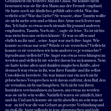
Gefühlswelt ein weiteres Mal ins Chaos. Sie konnte nicht
benennen was sie für den Mann aus der Fremde empfand.
Sie hatte noch nie ähnliches gefühlt oder erlebt. War das
verliebt sein? War das Liebe? Sie wusste, ohne Tamrin wollte
sie nicht mehr sein und schloss ihre Arme noch fester um
ihn. "Ich habe so etwas noch niemals für jemand anderen
empfunden, Tamrin. Noch nie...", sagte sie leise. "Es ist nichts
was zwischen uns stehen könnte." Er war so offen und
ehrlich zu ihr und ... seine Angst war auch ihre Angst. Wie
konnte so etwas nur sein? Würde er sie verstehen? Vielleicht
konnte er sie verstehen wie kein anderer es je vermochte?
Irgendwann vielleicht? Die Angst von etwas verschlungen zu
werden und vielleicht nie wieder davon los zu kommen. Nein
sie hatte keine alten und dunklen magischen Kräfte, aber
dennoch war etwas in ihr, was ihrer Familie und ihr selbst
Unwohlsein bereitete. Sie war immer nur ein noch nicht
gebrochenes Versprechen weit davon entfernt, dem Ruf, den
sie vernahm, nicht nachzugeben. Sich nicht von ihren
Instinkten vereinnahmen zu lassen, um etwas zu werden
was sie nicht sein wollte. Natürlich waren sie nützlich, hier
und da. Und auch konnte sie nicht abstellen zu sein was sie
war - zu tief war die von Geburt an gesetzte Verbindung und
zu groß die Angst vollends in jene abzurutschen und jede