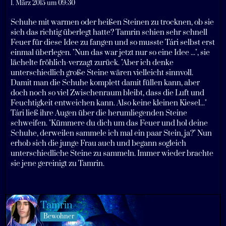
1. März 2015 um 09:30
Schuhe mit warmen oder heißen Steinen zu trocknen, ob sie
sich das richtig überlegt hatte? Tamrin schien sehr schnell
Feuer für diese Idee zu fangen und so musste Tári selbst erst
einmal überlegen. "Nun das war jetzt nur so eine Idee ...", sie
lächelte fröhlich-verzagt zurück. "Aber ich denke
unterschiedlich große Steine wären vielleicht sinnvoll.
Damit man die Schuhe komplett damit füllen kann, aber
doch noch so viel Zwischenraum bleibt, dass die Luft und
Feuchtigkeit entweichen kann. Also keine kleinen Kiesel..."
Tári ließ ihre Augen über die herumliegenden Steine
schweifen. "Kümmere du dich um das Feuer und hol deine
Schuhe, derweilen sammele ich mal ein paar Stein, ja?" Nun
erhob sich die junge Frau auch und begann sogleich
unterschiedliche Steine zu sammeln. Immer wieder brachte
sie jene gereinigt zu Tamrin.
Tamrin
Bewohner