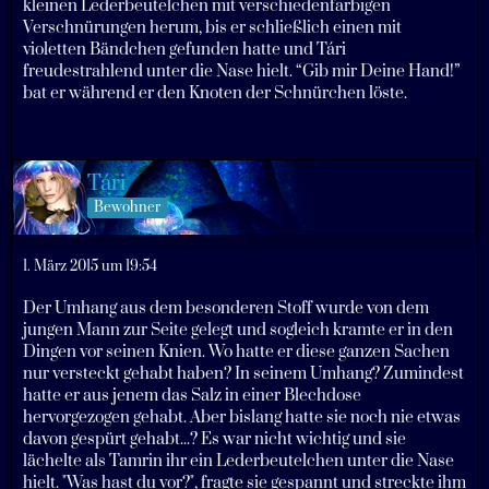
kleinen Lederbeutelchen mit verschiedenfarbigen
Verschnürungen herum, bis er schließlich einen mit
violetten Bändchen gefunden hatte und Tári
freudestrahlend unter die Nase hielt. “Gib mir Deine Hand!”
bat er während er den Knoten der Schnürchen löste.
Tári
Bewohner
1. März 2015 um 19:54
Der Umhang aus dem besonderen Stoff wurde von dem
jungen Mann zur Seite gelegt und sogleich kramte er in den
Dingen vor seinen Knien. Wo hatte er diese ganzen Sachen
nur versteckt gehabt haben? In seinem Umhang? Zumindest
hatte er aus jenem das Salz in einer Blechdose
hervorgezogen gehabt. Aber bislang hatte sie noch nie etwas
davon gespürt gehabt...? Es war nicht wichtig und sie
lächelte als Tamrin ihr ein Lederbeutelchen unter die Nase
hielt. "Was hast du vor?", fragte sie gespannt und streckte ihm