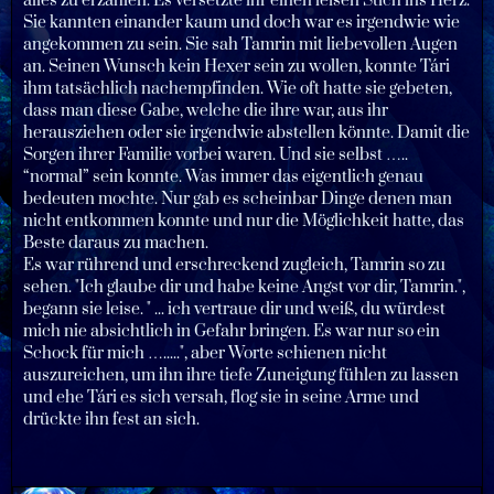
alles zu erzählen. Es versetzte ihr einen leisen Stich ins Herz.
Sie kannten einander kaum und doch war es irgendwie wie
angekommen zu sein. Sie sah Tamrin mit liebevollen Augen
an. Seinen Wunsch kein Hexer sein zu wollen, konnte Tári
ihm tatsächlich nachempfinden. Wie oft hatte sie gebeten,
dass man diese Gabe, welche die ihre war, aus ihr
herausziehen oder sie irgendwie abstellen könnte. Damit die
Sorgen ihrer Familie vorbei waren. Und sie selbst …..
“normal” sein konnte. Was immer das eigentlich genau
bedeuten mochte. Nur gab es scheinbar Dinge denen man
nicht entkommen konnte und nur die Möglichkeit hatte, das
Beste daraus zu machen.
Es war rührend und erschreckend zugleich, Tamrin so zu
sehen. "Ich glaube dir und habe keine Angst vor dir, Tamrin.",
begann sie leise. " ... ich vertraue dir und weiß, du würdest
mich nie absichtlich in Gefahr bringen. Es war nur so ein
Schock für mich ….....", aber Worte schienen nicht
auszureichen, um ihn ihre tiefe Zuneigung fühlen zu lassen
und ehe Tári es sich versah, flog sie in seine Arme und
drückte ihn fest an sich.