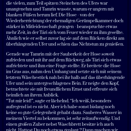
die vielen, zum Teil spitzen Steinchen des Ufers war
unangenehm und Tamrin wusste, warum er ungern mit
blanken Füßen herum lief. Die Hose - von der
Wiederherrichtung der ehemaligen Gerümpelkammer doch
stärker in Mitleidenschaft gezogen - beanspruchte etwas
mehr Zeit, in der Tári sich vom Feuer wieder zu ihm gesellte.
Ähnlich wie er selbst zuvor lag sie auf dem Rücken direkt am
überhängenden Ufer und schien das Nichtstun zu genießen.
Gerade war Tamrin mit der Sauberkeit der Hose soweit
zufrieden und mit ihr auf dem Rückweg, als Tári sich etwas
aufrichtete und ihm eine Frage stellte. Er breitete die Hose
im Gras aus, nahm den Umhang und setzte sich mit seinem
letztem Wäschestück nah bei ihr halb auf das überhängende
Ufer und sein untergeschlagenes Bein. Er neigte den Kopf,
betrachtete sie mit freundlichem Ernst und erfreute sich
heimlich an ihrem Anblick.
“Tut mir leid!”, sagte er lächelnd. “Ich weiß, besonders
aufregend ist es nicht. Aber ich habe sonst bislang noch
keine so gute Gelegenheit gehabt dazu. Sauberes Wasser in
meinem Viertel zu bekommen, ist sehr zeitaufwendig. Und
einen großen Zuber nebst Waschbrett besitze ich auch
nicht. Hattest Du noch etwas geplant ? Dann machen wir