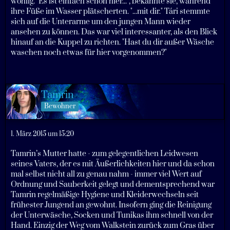
wohlig. "Es ist einfach schön hier...", bekannte sie, während
ihre Füße im Wasser plätscherten. "...mit dir." Tári stemmte
sich auf die Unterarme um den jungen Mann wieder
ansehen zu können. Das war viel interessanter, als den Blick
hinauf an die Kuppel zu richten. "Hast du dir außer Wäsche
waschen noch etwas für hier vorgenommen?"
Tamrin
Bewohner
1. März 2015 um 15:20
Tamrin’s Mutter hatte - zum gelegentlichen Leidwesen
seines Vaters, der es mit Äußerlichkeiten hier und da schon
mal selbst nicht all zu genau nahm - immer viel Wert auf
Ordnung und Sauberkeit gelegt und dementsprechend war
Tamrin regelmäßige Hygiene und Kleiderwechseln seit
frühester Jungend an gewohnt. Insofern ging die Reinigung
der Unterwäsche, Socken und Tunikas ihm schnell von der
Hand. Einzig der Weg vom Walkstein zurück zum Gras über