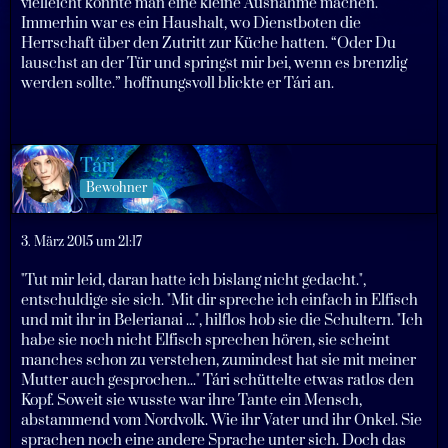
vielleicht könnte man eine kleine Ausnahme machen.
Immerhin war es ein Haushalt, wo Dienstboten die
Herrschaft über den Zutritt zur Küche hatten. “Oder Du
lauschst an der Tür und springst mir bei, wenn es brenzlig
werden sollte.” hoffnungsvoll blickte er Tári an.
Tári
Bewohner
3. März 2015 um 21:17
"Tut mir leid, daran hatte ich bislang nicht gedacht.",
entschuldige sie sich. "Mit dir spreche ich einfach in Elfisch
und mit ihr in Belerianai ...", hilflos hob sie die Schultern. "Ich
habe sie noch nicht Elfisch sprechen hören, sie scheint
manches schon zu verstehen, zumindest hat sie mit meiner
Mutter auch gesprochen..." Tári schüttelte etwas ratlos den
Kopf. Soweit sie wusste war ihre Tante ein Mensch,
abstammend vom Nordvolk. Wie ihr Vater und ihr Onkel. Sie
sprachen noch eine andere Sprache unter sich. Doch das