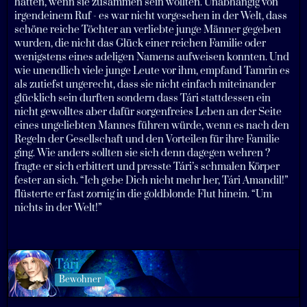
hatten, wenn sie zusammen sein wollten. Unabhängig von
irgendeinem Ruf - es war nicht vorgesehen in der Welt, dass
schöne reiche Töchter an verliebte junge Männer gegeben
wurden, die nicht das Glück einer reichen Familie oder
wenigstens eines adeligen Namens aufweisen konnten. Und
wie unendlich viele junge Leute vor ihm, empfand Tamrin es
als zutiefst ungerecht, dass sie nicht einfach miteinander
glücklich sein durften sondern dass Tári stattdessen ein
nicht gewolltes aber dafür sorgenfreies Leben an der Seite
eines ungeliebten Mannes führen würde, wenn es nach den
Regeln der Gesellschaft und den Vorteilen für ihre Familie
ging. Wie anders sollten sie sich denn dagegen wehren ?
fragte er sich erbittert und presste Tári’s schmalen Körper
fester an sich. “Ich gebe Dich nicht mehr her, Tári Amandil!”
flüsterte er fast zornig in die goldblonde Flut hinein. “Um
nichts in der Welt!”
Tári
Bewohner