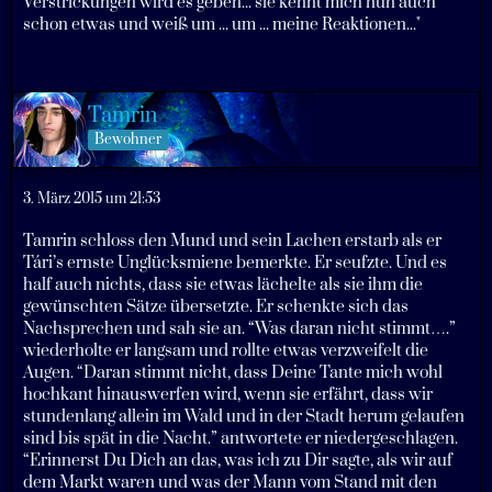
Verstrickungen wird es geben... sie kennt mich nun auch
schon etwas und weiß um ... um ... meine Reaktionen..."
Tamrin
Bewohner
3. März 2015 um 21:53
Tamrin schloss den Mund und sein Lachen erstarb als er
Tári’s ernste Unglücksmiene bemerkte. Er seufzte. Und es
half auch nichts, dass sie etwas lächelte als sie ihm die
gewünschten Sätze übersetzte. Er schenkte sich das
Nachsprechen und sah sie an. “Was daran nicht stimmt….”
wiederholte er langsam und rollte etwas verzweifelt die
Augen. “Daran stimmt nicht, dass Deine Tante mich wohl
hochkant hinauswerfen wird, wenn sie erfährt, dass wir
stundenlang allein im Wald und in der Stadt herum gelaufen
sind bis spät in die Nacht.” antwortete er niedergeschlagen.
“Erinnerst Du Dich an das, was ich zu Dir sagte, als wir auf
dem Markt waren und was der Mann vom Stand mit den