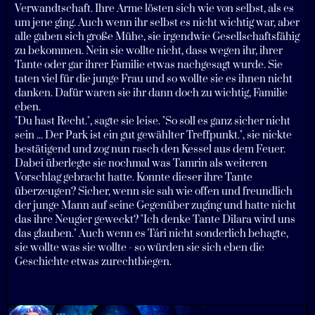
Verwandtschaft. Ihre Arme lösten sich wie von selbst, als es
um jene ging. Auch wenn ihr selbst es nicht wichtig war, aber
alle gaben sich große Mühe, sie irgendwie Gesellschaftsfähig
zu bekommen. Nein sie wollte nicht, dass wegen ihr, ihrer
Tante oder gar ihrer Familie etwas nachgesagt wurde. Sie
taten viel für die junge Frau und so wollte sie es ihnen nicht
danken. Dafür waren sie ihr dann doch zu wichtig, Familie
eben.
"Du hast Recht.", sagte sie leise. "So soll es ganz sicher nicht
sein ... Der Park ist ein gut gewählter Treffpunkt.", sie nickte
bestätigend und zog nun rasch den Kessel aus dem Feuer.
Dabei überlegte sie nochmal was Tamrin als weiteren
Vorschlag gebracht hatte. Konnte dieser ihre Tante
überzeugen? Sicher, wenn sie sah wie offen und freundlich
der junge Mann auf seine Gegenüber zuging und hatte nicht
das ihre Neugier geweckt? "Ich denke Tante Dilara wird uns
das glauben." Auch wenn es Tári nicht sonderlich behagte,
sie wollte was sie wollte - so würden sie sich eben die
Geschichte etwas zurechtbiegen.