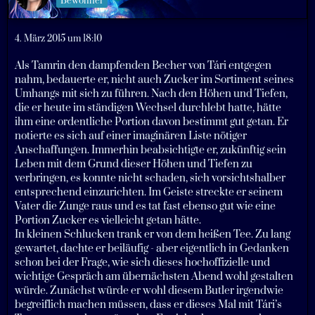
Bewohner
4. März 2015 um 18:10
Als Tamrin den dampfenden Becher von Tári entgegen
nahm, bedauerte er, nicht auch Zucker im Sortiment seines
Umhangs mit sich zu führen. Nach den Höhen und Tiefen,
die er heute im ständigen Wechsel durchlebt hatte, hätte
ihm eine ordentliche Portion davon bestimmt gut getan. Er
notierte es sich auf einer imaginären Liste nötiger
Anschaffungen. Immerhin beabsichtigte er, zukünftig sein
Leben mit dem Grund dieser Höhen und Tiefen zu
verbringen, es konnte nicht schaden, sich vorsichtshalber
entsprechend einzurichten. Im Geiste streckte er seinem
Vater die Zunge raus und es tat fast ebenso gut wie eine
Portion Zucker es vielleicht getan hätte.
In kleinen Schlucken trank er von dem heißen Tee. Zu lang
gewartet, dachte er beiläufig - aber eigentlich in Gedanken
schon bei der Frage, wie sich dieses hochoffizielle und
wichtige Gespräch am übernächsten Abend wohl gestalten
würde. Zunächst würde er wohl diesem Butler irgendwie
begreiflich machen müssen, dass er dieses Mal mit Tári’s