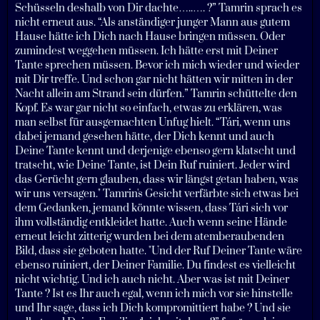
Schüsseln deshalb von Dir dachte…..…. ?” Tamrin sprach es
nicht erneut aus. “Als anständiger junger Mann aus gutem
Hause hätte ich Dich nach Hause bringen müssen. Oder
zumindest weggehen müssen. Ich hätte erst mit Deiner
Tante sprechen müssen. Bevor ich mich wieder und wieder
mit Dir treffe. Und schon gar nicht hätten wir mitten in der
Nacht allein am Strand sein dürfen.” Tamrin schüttelte den
Kopf. Es war gar nicht so einfach, etwas zu erklären, was
man selbst für ausgemachten Unfug hielt. “Tári, wenn uns
dabei jemand gesehen hätte, der Dich kennt und auch
Deine Tante kennt und derjenige ebenso gern klatscht und
tratscht, wie Deine Tante, ist Dein Ruf ruiniert. Jeder wird
das Gerücht gern glauben, dass wir längst getan haben, was
wir uns versagen." Tamrin's Gesicht verfärbte sich etwas bei
dem Gedanken, jemand könnte wissen, dass Tári sich vor
ihm vollständig entkleidet hatte. Auch wenn seine Hände
erneut leicht zitterig wurden bei dem atemberaubenden
Bild, dass sie geboten hatte. "Und der Ruf Deiner Tante wäre
ebenso ruiniert, der Deiner Familie. Du findest es vielleicht
nicht wichtig. Und ich auch nicht. Aber was ist mit Deiner
Tante ? Ist es Ihr auch egal, wenn ich mich vor sie hinstelle
und Ihr sage, dass ich Dich kompromittiert habe ? Und sie