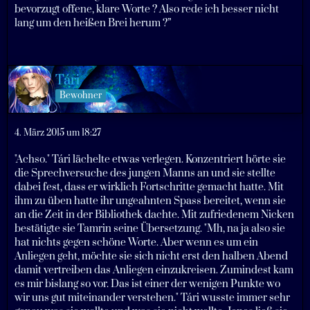
bevorzugt offene, klare Worte ? Also rede ich besser nicht
lang um den heißen Brei herum ?”
Tári
Bewohner
4. März 2015 um 18:27
"Achso." Tári lächelte etwas verlegen. Konzentriert hörte sie
die Sprechversuche des jungen Manns an und sie stellte
dabei fest, dass er wirklich Fortschritte gemacht hatte. Mit
ihm zu üben hatte ihr ungeahnten Spass bereitet, wenn sie
an die Zeit in der Bibliothek dachte. Mit zufriedenem Nicken
bestätigte sie Tamrin seine Übersetzung. "Mh, na ja also sie
hat nichts gegen schöne Worte. Aber wenn es um ein
Anliegen geht, möchte sie sich nicht erst den halben Abend
damit vertreiben das Anliegen einzukreisen. Zumindest kam
es mir bislang so vor. Das ist einer der wenigen Punkte wo
wir uns gut miteinander verstehen." Tári wusste immer sehr