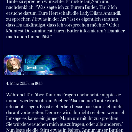
Tante zu sprechen wünschte. Er nickte langsam und
nachdenklich. “Was sagte ich zu Eurem Butler, Tári ? Ich
ersuche darum, Eure Herrschaft, die Lady Dilara Amandil,
zu sprechen ? Etwas in der Art ? Ist es eigentlich statthaft,
dass Du ankündigst, dass ich vorsprechen möchte ? Oder
könntest Du zumindest Euren Butler informieren ? Damit er
mich auch hinein läßt.”
Tári
Bewohner
4. März 2015 um 18:13
Während Tári über Tamrins Fragen nachdachte nippte sie
immer wieder an ihrem Becher. "Also meiner Tante würde
ich nichts sagen. Es ist sicherlich besser sie kann sich nicht
darauf vorbereiten. Denn es wird ihr nicht reichen, wenn ich
ihr sage es käme ein junger Mann um mit ihr zu sprechen.
Sie würde versuchen mich auszufragen, oder alle anderen."
Nun legte sie die Stirn etwas in Falten. "Annur, unser Buttler,