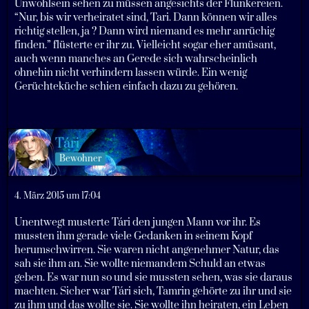
Unwohlsein sehen zu müssen angesichts der Flunkereien.
“Nur, bis wir verheiratet sind, Tari. Dann können wir alles
richtig stellen, ja ? Dann wird niemand es mehr anrüchig
finden.” flüsterte er ihr zu. Vielleicht sogar eher amüsant,
auch wenn manches an Gerede sich wahrscheinlich
ohnehin nicht verhindern lassen würde. Ein wenig
Gerüchteküche schien einfach dazu zu gehören.
Tári
Bewohner
4. März 2015 um 17:04
Unentwegt musterte Tári den jungen Mann vor ihr. Es
mussten ihm gerade viele Gedanken in seinem Kopf
herumschwirren. Sie waren nicht angenehmer Natur, das
sah sie ihm an. Sie wollte niemandem Schuld an etwas
geben. Es war nun so und sie mussten sehen, was sie daraus
machten. Sicher war Tári sich, Tamrin gehörte zu ihr und sie
zu ihm und das wollte sie. Sie wollte ihn heiraten, ein Leben