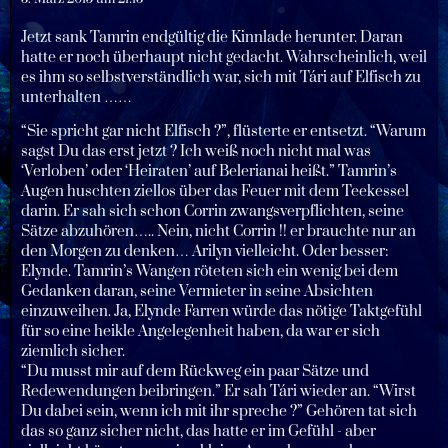
Jetzt sank Tamrin endgültig die Kinnlade herunter. Daran
hatte er noch überhaupt nicht gedacht. Wahrscheinlich, weil
es ihm so selbstverständlich war, sich mit Tári auf Elfisch zu
unterhalten ……
“Sie spricht gar nicht Elfisch ?”, flüsterte er entsetzt. “Warum
sagst Du das erst jetzt ? Ich weiß noch nicht mal was
‘Verloben’ oder ‘Heiraten’ auf Belerianai heißt.” Tamrin’s
Augen huschten ziellos über das Feuer mit dem Teekessel
darin. Er sah sich schon Corrin zwangsverpflichten, seine
Sätze abzuhören….. Nein, nicht Corrin !! er brauchte nur an
den Morgen zu denken… Arilyn vielleicht. Oder besser:
Elynde. Tamrin’s Wangen röteten sich ein wenig bei dem
Gedanken daran, seine Vermieter in seine Absichten
einzuweihen. Ja, Elynde Farren würde das nötige Taktgefühl
für so eine heikle Angelegenheit haben, da war er sich
ziemlich sicher.
“Du musst mir auf dem Rückweg ein paar Sätze und
Redewendungen beibringen.” Er sah Tári wieder an. “Wirst
Du dabei sein, wenn ich mit ihr spreche ?” Gehören tat sich
das so ganz sicher nicht, das hatte er im Gefühl - aber