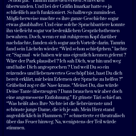
“Schon gut.” Tamrin hatte den ersten Schrecken
überwunden. Und bei der Gräfin Imarkar hatte es ja
schließlich auch funktioniert. So halbwegs zumindest.
Möglicherweise machte es ihre ganze Geschichte sogar
etwas glaubhafter. Und eine solche Sprachbarriere konnte
ihn vielleicht sogar vor bedenklichen Gesprächsthemen
bewahren. Doch, wenn er mit ruhigerem Kopf darüber
nachdachte, fanden sich sogar auch Vorteile darin. Tamrin
fand sein Lächeln wieder. “Wird schon schiefgehen.” lachte
er. “Sag mal - wie haben wir uns eigentlich kennen gelernt ?
Wäre der Park plausibel ? Ich sah Dich, war hin und weg
und habe Dich angesprochen ? Und weil Du so ein
reizendes und liebenswertes Geschöpf bist, hast Du dich
bereit erklärt, mir beim Erlernen der Sprache zu helfen ?”
Grübelnd zog er die Nase kraus. “Meinst Du, das würde
Deine Tante überzeugen ? Dann brauchen wir aber doch
eine angemessene Entlohnung.” Er grinste Tári schief an.
“Was heißt also: Ihre Nichte ist die liebreizenste und
schönste junge Dame, die ich je sah. Mein Herz stand
augenblicklich in Flammen. ? “ schmetterte er theatralisch
über das Feuer hinweg. Na, wenigstens der Teil würde
stimmen.