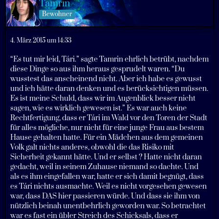
Tamrin
Bewohner
4. März 2015 um 14:33
“Es tut mir leid, Tári.” sagte Tamrin ehrlich betrübt, nachdem
diese Dinge so aus ihm heraus gesprudelt waren. “Du
wusstest das anscheinend nicht. Aber ich habe es gewusst
und ich hätte daran denken und es berücksichtigen müssen.
Es ist meine Schuld, dass wir im Augenblick besser nicht
sagen, wie es wirklich gewesen ist.” Es war auch keine
Rechtfertigung, dass er Tári im Wald vor den Toren der Stadt
für alles mögliche, nur nicht für eine junge Frau aus bestem
Hause gehalten hatte. Für ein Mädchen aus dem gemeinen
Volk galt nichts anderes, obwohl die das Risiko mit
Sicherheit gekannt hätte. Und er selbst ? Hatte nicht daran
gedacht, weil in seinem Zuhause niemand so dachte. Und
als es ihm eingefallen war, hatte er sich damit begnügt, dass
es Tári nichts ausmachte. Weil es nicht vorgesehen gewesen
war, dass DAS hier passieren würde. Und dass sie ihm von
nützlich beinah unentbehrlich geworden war. So betrachtet
war es fast ein übler Streich des Schicksals, dass er