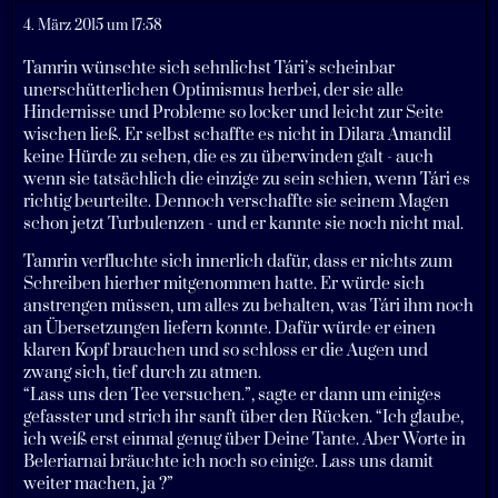
4. März 2015 um 17:58
Tamrin wünschte sich sehnlichst Tári’s scheinbar
unerschütterlichen Optimismus herbei, der sie alle
Hindernisse und Probleme so locker und leicht zur Seite
wischen ließ. Er selbst schaffte es nicht in Dilara Amandil
keine Hürde zu sehen, die es zu überwinden galt - auch
wenn sie tatsächlich die einzige zu sein schien, wenn Tári es
richtig beurteilte. Dennoch verschaffte sie seinem Magen
schon jetzt Turbulenzen - und er kannte sie noch nicht mal.
Tamrin verfluchte sich innerlich dafür, dass er nichts zum
Schreiben hierher mitgenommen hatte. Er würde sich
anstrengen müssen, um alles zu behalten, was Tári ihm noch
an Übersetzungen liefern konnte. Dafür würde er einen
klaren Kopf brauchen und so schloss er die Augen und
zwang sich, tief durch zu atmen.
“Lass uns den Tee versuchen.”, sagte er dann um einiges
gefasster und strich ihr sanft über den Rücken. “Ich glaube,
ich weiß erst einmal genug über Deine Tante. Aber Worte in
Beleriarnai bräuchte ich noch so einige. Lass uns damit
weiter machen, ja ?”