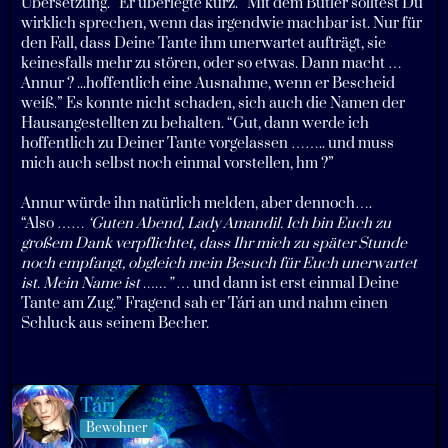
Übersetzung.” Er überlegte kurz. “Mit dem Butler solltest Du
wirklich sprechen, wenn das irgendwie machbar ist. Nur für
den Fall, dass Deine Tante ihm unerwartet aufträgt, sie
keinesfalls mehr zu stören, oder so etwas. Dann macht …
Annur ? ...hoffentlich eine Ausnahme, wenn er Bescheid
weiß.” Es konnte nicht schaden, sich auch die Namen der
Hausangestellten zu behalten. “Gut, dann werde ich
hoffentlich zu Deiner Tante vorgelassen …….. und muss
mich auch selbst noch einmal vorstellen, hm ?”
Annur würde ihn natürlich melden, aber dennoch….
“Also ……
‘Guten Abend, Lady Amandil. Ich bin Euch zu
großem Dank verpflichtet, dass Ihr mich zu später Stunde
noch empfangt, obgleich mein Besuch für Euch unerwartet
ist. Mein Name ist ……”
… und dann ist erst einmal Deine
Tante am Zug.” Fragend sah er Tári an und nahm einen
Schluck aus seinem Becher.
Tári
Bewohner