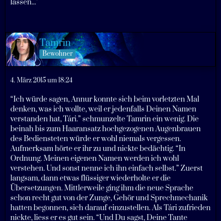
lassen..."
Tamrin
Bewohner
4. März 2015 um 18:24
“Ich würde sagen, Annur konnte sich beim vorletzten Mal
denken, was ich wollte, weil er jedenfalls Deinen Namen
verstanden hat, Tári.” schmunzelte Tamrin ein wenig. Die
beinah bis zum Haaransatz hochgezogenen Augenbrauen
des Bediensteten würde er wohl niemals vergessen.
Aufmerksam hörte er ihr zu und nickte bedächtig. “In
Ordnung. Meinen eigenen Namen werden ich wohl
verstehen. Und sonst nenne ich ihn einfach selbst.” Zuerst
langsam, dann etwas flüssiger wiederholte er die
Übersetzungen. Mittlerweile ging ihm die neue Sprache
schon recht gut von der Zunge, Gehör und Sprechmechanik
hatten begonnen, sich darauf einzustellen. Als Tári zufrieden
nickte, liess er es gut sein. “Und Du sagst, Deine Tante