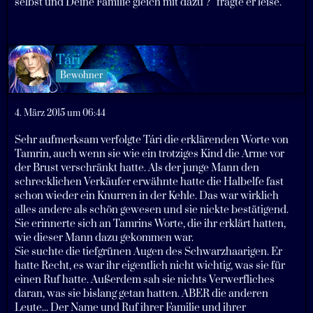
selbst und Deine Familie gleich mit dazu ?” fragte er leise.
Tári
Bewohner
4. März 2015 um 06:44
Sehr aufmerksam verfolgte Tári die erklärenden Worte von
Tamrin, auch wenn sie wie ein trotziges Kind die Arme vor
der Brust verschränkt hatte. Als der junge Mann den
schrecklichen Verkäufer erwähnte hatte die Halbelfe fast
schon wieder ein Knurren in der Kehle. Das war wirklich
alles andere als schön gewesen und sie nickte bestätigend.
Sie erinnerte sich an Tamrins Worte, die ihr erklärt hatten,
wie dieser Mann dazu gekommen war.
Sie suchte die tiefgrünen Augen des Schwarzhaarigen. Er
hatte Recht, es war ihr eigentlich nicht wichtig, was sie für
einen Ruf hatte. Außerdem sah sie nichts Verwerfliches
daran, was sie bislang getan hatten. ABER die anderen
Leute... Der Name und Ruf ihrer Familie und ihrer