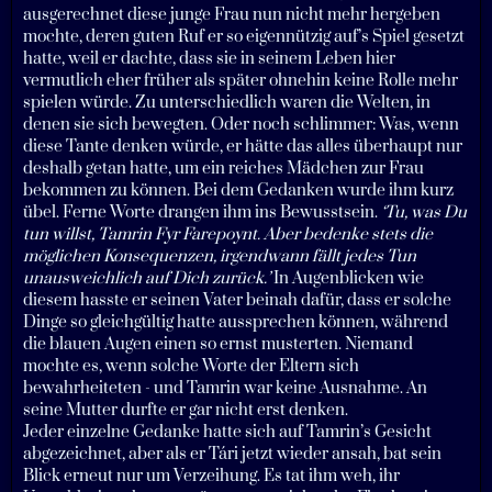
ausgerechnet diese junge Frau nun nicht mehr hergeben
mochte, deren guten Ruf er so eigennützig auf’s Spiel gesetzt
hatte, weil er dachte, dass sie in seinem Leben hier
vermutlich eher früher als später ohnehin keine Rolle mehr
spielen würde. Zu unterschiedlich waren die Welten, in
denen sie sich bewegten. Oder noch schlimmer: Was, wenn
diese Tante denken würde, er hätte das alles überhaupt nur
deshalb getan hatte, um ein reiches Mädchen zur Frau
bekommen zu können. Bei dem Gedanken wurde ihm kurz
übel. Ferne Worte drangen ihm ins Bewusstsein.
‘Tu, was Du
tun willst, Tamrin Fyr Farepoynt. Aber bedenke stets die
möglichen Konsequenzen, irgendwann fällt jedes Tun
unausweichlich auf Dich zurück.’
In Augenblicken wie
diesem hasste er seinen Vater beinah dafür, dass er solche
Dinge so gleichgültig hatte aussprechen können, während
die blauen Augen einen so ernst musterten. Niemand
mochte es, wenn solche Worte der Eltern sich
bewahrheiteten - und Tamrin war keine Ausnahme. An
seine Mutter durfte er gar nicht erst denken.
Jeder einzelne Gedanke hatte sich auf Tamrin’s Gesicht
abgezeichnet, aber als er Tári jetzt wieder ansah, bat sein
Blick erneut nur um Verzeihung. Es tat ihm weh, ihr