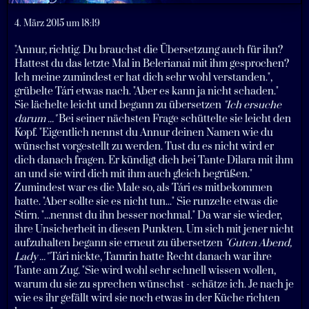
4. März 2015 um 18:19
"Annur, richtig. Du brauchst die Übersetzung auch für ihn?
Hattest du das letzte Mal in Belerianai mit ihm gesprochen?
Ich meine zumindest er hat dich sehr wohl verstanden.",
grübelte Tári etwas nach. "Aber es kann ja nicht schaden."
Sie lächelte leicht und begann zu übersetzen
"Ich ersuche
darum ..."
Bei seiner nächsten Frage schüttelte sie leicht den
Kopf. "Eigentlich nennst du Annur deinen Namen wie du
wünschst vorgestellt zu werden. Tust du es nicht wird er
dich danach fragen. Er kündigt dich bei Tante Dilara mit ihm
an und sie wird dich mit ihm auch gleich begrüßen."
Zumindest war es die Male so, als Tári es mitbekommen
hatte. "Aber sollte sie es nicht tun..." Sie runzelte etwas die
Stirn. "...nennst du ihn besser nochmal." Da war sie wieder,
ihre Unsicherheit in diesen Punkten. Um sich mit jener nicht
aufzuhalten begann sie erneut zu übersetzen
"Guten Abend,
Lady ..."
Tári nickte, Tamrin hatte Recht danach war ihre
Tante am Zug. "Sie wird wohl sehr schnell wissen wollen,
warum du sie zu sprechen wünschst - schätze ich. Je nach je
wie es ihr gefällt wird sie noch etwas in der Küche richten