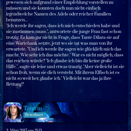
gewesen sich aufgrund einer Empfehlung vorstellen zu
müssen und sie konnten doch nun nicht einfach
irgendwelche Namen des Adels oder reicher Familien
benutzen...
"Ich werde ihr sagen, dass ich mich entschieden habe und
sie zustimmen muss.", antwortete die junge Frau fast schon
trotzig. Es kam gar nicht in Frage, dass Tante Dilara sie auf
eine Wartebank setzte, jetzt wo sie tat was man von ihr
erwartete. "Und ich werde ihr sagen wie glücklich mich das
macht. Wie sehr ich das möchte." War es nicht möglich, dass
das reichen würde? "Ich glaube ich bin dir keine große
Hilfe.", sagte sie leise und etwas traurig. "Aber vielleicht ist sie
schon froh, wenn sie dich versteht. Mit ihrem Elfisch ist es
nicht so weit her, glaube ich." Vielleicht war das ja ihre
Rettung?
Tamrin
Bewohner
3. März 2015 um 21:13