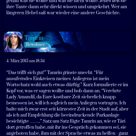
genau was sie wollte und was sie nicht wollte. Jenes ließ sie
ihre Tante dann sehr direkt wissen und umgekehrt. Wer am
längeren Hebel saß war wieder eine andere Geschichte.
Tamrin
Bewohner
4. März 2015 um 18:34
“Das trifft sich gut!” Tamrin grinste unecht. “Für
ausuferndes Einkreisen meines Anliegens ist mein
Wortschatz wohl auch etwas dürftig.” Kurz formulierte er im
Kopf vor, was er sagen wollte und hob dann an. “Verehrte
Lady Amandil, da Eure kostbare Zeit sicherlich knapp
bemessen ist, will ich sogleich mein Anliegen vortragen. Ich
halte mich zwar erst seit kürzester Zeit in der Stadt auf, aber
als ich auf Empfehlung die beeindruckende Parkanlage
besichtigte ……..” Satz um Satz fügte Tamrin an, wie er Tári
dort getroffen habe, mit ihr ins Gespräch gekommen sei, sie
angeboten habe, ihm mit der Sprache etwas zu helfen - ganz