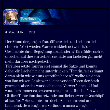
Tári
Bewohner
3. März 2015 um 21:21
Der Mund der jungen Frau öffnete sich und schloss sich
ohne ein Wort wieder. War es wirklich notwendig die
Geschichte ihrer Begegnung abzuändern? Tári fühlte sich so
unsicher auf diesem Gebiet, sie hätte am Liebsten gar nicht
mehr darüber nachgedacht.
Tári übersetzte Tamrin erst einmal die Sätze und konnte
dabei ein Lächeln nicht unterdrücken. "Tamrin...was stimmt
daran nicht wie wir uns getroffen haben?", wollte sie dann
von ihm wissen. Ja sie war alleine vor den Toren der Stadt
gewesen, aber das war doch nichts Verwerfliches...? Und
was auch immer es gewesen war, dass sie ihm helfen wollte..
Ob ihre Tante ihm das reizende und liebenswerte Geschöpf
abkaufte...? Sie kannte Tári doch. Auch knurrend und
fauchend. "Je weniger wir verändern umso weniger