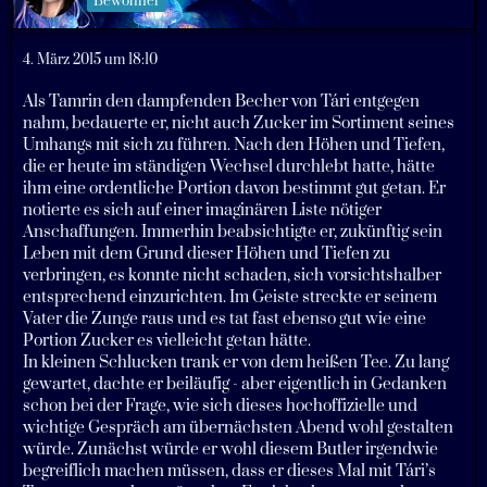
Bewohner
4. März 2015 um 18:10
Als Tamrin den dampfenden Becher von Tári entgegen
nahm, bedauerte er, nicht auch Zucker im Sortiment seines
Umhangs mit sich zu führen. Nach den Höhen und Tiefen,
die er heute im ständigen Wechsel durchlebt hatte, hätte
ihm eine ordentliche Portion davon bestimmt gut getan. Er
notierte es sich auf einer imaginären Liste nötiger
Anschaffungen. Immerhin beabsichtigte er, zukünftig sein
Leben mit dem Grund dieser Höhen und Tiefen zu
verbringen, es konnte nicht schaden, sich vorsichtshalber
entsprechend einzurichten. Im Geiste streckte er seinem
Vater die Zunge raus und es tat fast ebenso gut wie eine
Portion Zucker es vielleicht getan hätte.
In kleinen Schlucken trank er von dem heißen Tee. Zu lang
gewartet, dachte er beiläufig - aber eigentlich in Gedanken
schon bei der Frage, wie sich dieses hochoffizielle und
wichtige Gespräch am übernächsten Abend wohl gestalten
würde. Zunächst würde er wohl diesem Butler irgendwie
begreiflich machen müssen, dass er dieses Mal mit Tári’s