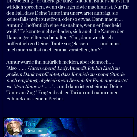
Übersetzung.” Er überlegte kurz. “Mit dem Butler solltest Du
wirklich sprechen, wenn das irgendwie machbar ist. Nur für
den Fall, dass Deine Tante ihm unerwartet aufträgt, sie
keinesfalls mehr zu stören, oder so etwas. Dann macht …
Annur ? ...hoffentlich eine Ausnahme, wenn er Bescheid
weiß.” Es konnte nicht schaden, sich auch die Namen der
Hausangestellten zu behalten. “Gut, dann werde ich
hoffentlich zu Deiner Tante vorgelassen …….. und muss
mich auch selbst noch einmal vorstellen, hm ?”
Annur würde ihn natürlich melden, aber dennoch….
“Also ……
‘Guten Abend, Lady Amandil. Ich bin Euch zu
großem Dank verpflichtet, dass Ihr mich zu später Stunde
noch empfangt, obgleich mein Besuch für Euch unerwartet
ist. Mein Name ist ……”
… und dann ist erst einmal Deine
Tante am Zug.” Fragend sah er Tári an und nahm einen
Schluck aus seinem Becher.
Tári
Bewohner