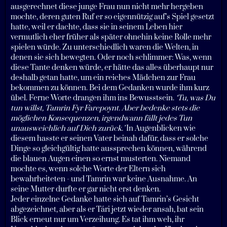
ausgerechnet diese junge Frau nun nicht mehr hergeben
mochte, deren guten Ruf er so eigennützig auf’s Spiel gesetzt
hatte, weil er dachte, dass sie in seinem Leben hier
vermutlich eher früher als später ohnehin keine Rolle mehr
spielen würde. Zu unterschiedlich waren die Welten, in
denen sie sich bewegten. Oder noch schlimmer: Was, wenn
diese Tante denken würde, er hätte das alles überhaupt nur
deshalb getan hatte, um ein reiches Mädchen zur Frau
bekommen zu können. Bei dem Gedanken wurde ihm kurz
übel. Ferne Worte drangen ihm ins Bewusstsein.
‘Tu, was Du
tun willst, Tamrin Fyr Farepoynt. Aber bedenke stets die
möglichen Konsequenzen, irgendwann fällt jedes Tun
unausweichlich auf Dich zurück.’
In Augenblicken wie
diesem hasste er seinen Vater beinah dafür, dass er solche
Dinge so gleichgültig hatte aussprechen können, während
die blauen Augen einen so ernst musterten. Niemand
mochte es, wenn solche Worte der Eltern sich
bewahrheiteten - und Tamrin war keine Ausnahme. An
seine Mutter durfte er gar nicht erst denken.
Jeder einzelne Gedanke hatte sich auf Tamrin’s Gesicht
abgezeichnet, aber als er Tári jetzt wieder ansah, bat sein
Blick erneut nur um Verzeihung. Es tat ihm weh, ihr