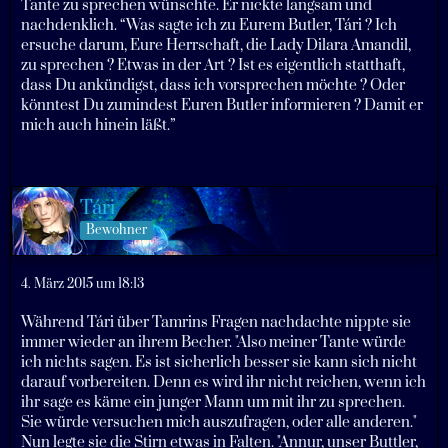
Tante zu sprechen wünschte. Er nickte langsam und
nachdenklich. “Was sagte ich zu Eurem Butler, Tári ? Ich
ersuche darum, Eure Herrschaft, die Lady Dilara Amandil,
zu sprechen ? Etwas in der Art ? Ist es eigentlich statthaft,
dass Du ankündigst, dass ich vorsprechen möchte ? Oder
könntest Du zumindest Euren Butler informieren ? Damit er
mich auch hinein läßt.”
Tári
Bewohner
4. März 2015 um 18:13
Während Tári über Tamrins Fragen nachdachte nippte sie
immer wieder an ihrem Becher. "Also meiner Tante würde
ich nichts sagen. Es ist sicherlich besser sie kann sich nicht
darauf vorbereiten. Denn es wird ihr nicht reichen, wenn ich
ihr sage es käme ein junger Mann um mit ihr zu sprechen.
Sie würde versuchen mich auszufragen, oder alle anderen."
Nun legte sie die Stirn etwas in Falten. "Annur, unser Buttler,