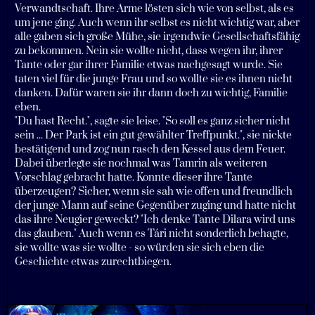
Verwandtschaft. Ihre Arme lösten sich wie von selbst, als es
um jene ging. Auch wenn ihr selbst es nicht wichtig war, aber
alle gaben sich große Mühe, sie irgendwie Gesellschaftsfähig
zu bekommen. Nein sie wollte nicht, dass wegen ihr, ihrer
Tante oder gar ihrer Familie etwas nachgesagt wurde. Sie
taten viel für die junge Frau und so wollte sie es ihnen nicht
danken. Dafür waren sie ihr dann doch zu wichtig, Familie
eben.
"Du hast Recht.", sagte sie leise. "So soll es ganz sicher nicht
sein ... Der Park ist ein gut gewählter Treffpunkt.", sie nickte
bestätigend und zog nun rasch den Kessel aus dem Feuer.
Dabei überlegte sie nochmal was Tamrin als weiteren
Vorschlag gebracht hatte. Konnte dieser ihre Tante
überzeugen? Sicher, wenn sie sah wie offen und freundlich
der junge Mann auf seine Gegenüber zuging und hatte nicht
das ihre Neugier geweckt? "Ich denke Tante Dilara wird uns
das glauben." Auch wenn es Tári nicht sonderlich behagte,
sie wollte was sie wollte - so würden sie sich eben die
Geschichte etwas zurechtbiegen.