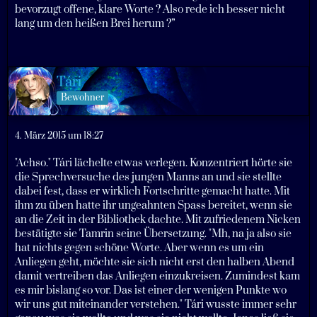
bevorzugt offene, klare Worte ? Also rede ich besser nicht
lang um den heißen Brei herum ?”
Tári
Bewohner
4. März 2015 um 18:27
"Achso." Tári lächelte etwas verlegen. Konzentriert hörte sie
die Sprechversuche des jungen Manns an und sie stellte
dabei fest, dass er wirklich Fortschritte gemacht hatte. Mit
ihm zu üben hatte ihr ungeahnten Spass bereitet, wenn sie
an die Zeit in der Bibliothek dachte. Mit zufriedenem Nicken
bestätigte sie Tamrin seine Übersetzung. "Mh, na ja also sie
hat nichts gegen schöne Worte. Aber wenn es um ein
Anliegen geht, möchte sie sich nicht erst den halben Abend
damit vertreiben das Anliegen einzukreisen. Zumindest kam
es mir bislang so vor. Das ist einer der wenigen Punkte wo
wir uns gut miteinander verstehen." Tári wusste immer sehr