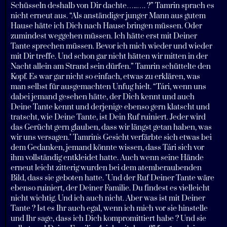
Schüsseln deshalb von Dir dachte…..…. ?” Tamrin sprach es
nicht erneut aus. “Als anständiger junger Mann aus gutem
Hause hätte ich Dich nach Hause bringen müssen. Oder
zumindest weggehen müssen. Ich hätte erst mit Deiner
Tante sprechen müssen. Bevor ich mich wieder und wieder
mit Dir treffe. Und schon gar nicht hätten wir mitten in der
Nacht allein am Strand sein dürfen.” Tamrin schüttelte den
Kopf. Es war gar nicht so einfach, etwas zu erklären, was
man selbst für ausgemachten Unfug hielt. “Tári, wenn uns
dabei jemand gesehen hätte, der Dich kennt und auch
Deine Tante kennt und derjenige ebenso gern klatscht und
tratscht, wie Deine Tante, ist Dein Ruf ruiniert. Jeder wird
das Gerücht gern glauben, dass wir längst getan haben, was
wir uns versagen." Tamrin's Gesicht verfärbte sich etwas bei
dem Gedanken, jemand könnte wissen, dass Tári sich vor
ihm vollständig entkleidet hatte. Auch wenn seine Hände
erneut leicht zitterig wurden bei dem atemberaubenden
Bild, dass sie geboten hatte. "Und der Ruf Deiner Tante wäre
ebenso ruiniert, der Deiner Familie. Du findest es vielleicht
nicht wichtig. Und ich auch nicht. Aber was ist mit Deiner
Tante ? Ist es Ihr auch egal, wenn ich mich vor sie hinstelle
und Ihr sage, dass ich Dich kompromittiert habe ? Und sie