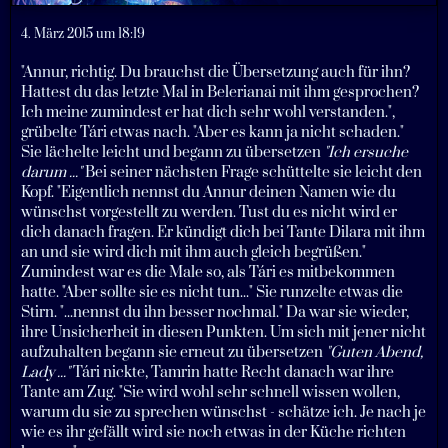
4. März 2015 um 18:19
"Annur, richtig. Du brauchst die Übersetzung auch für ihn?
Hattest du das letzte Mal in Belerianai mit ihm gesprochen?
Ich meine zumindest er hat dich sehr wohl verstanden.",
grübelte Tári etwas nach. "Aber es kann ja nicht schaden."
Sie lächelte leicht und begann zu übersetzen
"Ich ersuche
darum ..."
Bei seiner nächsten Frage schüttelte sie leicht den
Kopf. "Eigentlich nennst du Annur deinen Namen wie du
wünschst vorgestellt zu werden. Tust du es nicht wird er
dich danach fragen. Er kündigt dich bei Tante Dilara mit ihm
an und sie wird dich mit ihm auch gleich begrüßen."
Zumindest war es die Male so, als Tári es mitbekommen
hatte. "Aber sollte sie es nicht tun..." Sie runzelte etwas die
Stirn. "...nennst du ihn besser nochmal." Da war sie wieder,
ihre Unsicherheit in diesen Punkten. Um sich mit jener nicht
aufzuhalten begann sie erneut zu übersetzen
"Guten Abend,
Lady ..."
Tári nickte, Tamrin hatte Recht danach war ihre
Tante am Zug. "Sie wird wohl sehr schnell wissen wollen,
warum du sie zu sprechen wünschst - schätze ich. Je nach je
wie es ihr gefällt wird sie noch etwas in der Küche richten