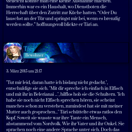
vielleicht könnte man eine kleine Ausnahme machen.
Immerhin war es ein Haushalt, wo Dienstboten die
Herrschaft über den Zutritt zur Küche hatten. “Oder Du
lauschst an der Tür und springst mir bei, wenn es brenzlig
werden sollte.” hoffnungsvoll blickte er Tári an.
Tári
Bewohner
3. März 2015 um 21:17
"Tut mir leid, daran hatte ich bislang nicht gedacht.",
entschuldige sie sich. "Mit dir spreche ich einfach in Elfisch
und mit ihr in Belerianai ...", hilflos hob sie die Schultern. "Ich
habe sie noch nicht Elfisch sprechen hören, sie scheint
manches schon zu verstehen, zumindest hat sie mit meiner
Mutter auch gesprochen..." Tári schüttelte etwas ratlos den
Kopf. Soweit sie wusste war ihre Tante ein Mensch,
abstammend vom Nordvolk. Wie ihr Vater und ihr Onkel. Sie
sprachen noch eine andere Sprache unter sich. Doch das