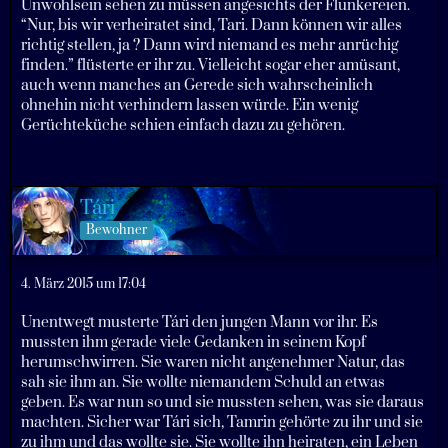
Unwohlsein sehen zu müssen angesichts der Flunkereien.
“Nur, bis wir verheiratet sind, Tari. Dann können wir alles
richtig stellen, ja ? Dann wird niemand es mehr anrüchig
finden.” flüsterte er ihr zu. Vielleicht sogar eher amüsant,
auch wenn manches an Gerede sich wahrscheinlich
ohnehin nicht verhindern lassen würde. Ein wenig
Gerüchteküche schien einfach dazu zu gehören.
Tári
Bewohner
4. März 2015 um 17:04
Unentwegt musterte Tári den jungen Mann vor ihr. Es
mussten ihm gerade viele Gedanken in seinem Kopf
herumschwirren. Sie waren nicht angenehmer Natur, das
sah sie ihm an. Sie wollte niemandem Schuld an etwas
geben. Es war nun so und sie mussten sehen, was sie daraus
machten. Sicher war Tári sich, Tamrin gehörte zu ihr und sie
zu ihm und das wollte sie. Sie wollte ihn heiraten, ein Leben