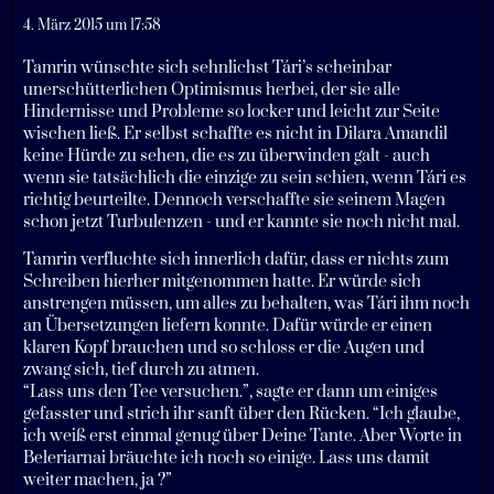
4. März 2015 um 17:58
Tamrin wünschte sich sehnlichst Tári’s scheinbar
unerschütterlichen Optimismus herbei, der sie alle
Hindernisse und Probleme so locker und leicht zur Seite
wischen ließ. Er selbst schaffte es nicht in Dilara Amandil
keine Hürde zu sehen, die es zu überwinden galt - auch
wenn sie tatsächlich die einzige zu sein schien, wenn Tári es
richtig beurteilte. Dennoch verschaffte sie seinem Magen
schon jetzt Turbulenzen - und er kannte sie noch nicht mal.
Tamrin verfluchte sich innerlich dafür, dass er nichts zum
Schreiben hierher mitgenommen hatte. Er würde sich
anstrengen müssen, um alles zu behalten, was Tári ihm noch
an Übersetzungen liefern konnte. Dafür würde er einen
klaren Kopf brauchen und so schloss er die Augen und
zwang sich, tief durch zu atmen.
“Lass uns den Tee versuchen.”, sagte er dann um einiges
gefasster und strich ihr sanft über den Rücken. “Ich glaube,
ich weiß erst einmal genug über Deine Tante. Aber Worte in
Beleriarnai bräuchte ich noch so einige. Lass uns damit
weiter machen, ja ?”