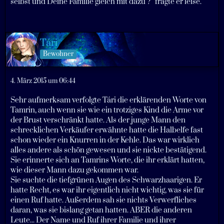
selbst und Deine Familie gleich mit dazu ?” fragte er leise.
Tári
Bewohner
4. März 2015 um 06:44
Sehr aufmerksam verfolgte Tári die erklärenden Worte von
Tamrin, auch wenn sie wie ein trotziges Kind die Arme vor
der Brust verschränkt hatte. Als der junge Mann den
schrecklichen Verkäufer erwähnte hatte die Halbelfe fast
schon wieder ein Knurren in der Kehle. Das war wirklich
alles andere als schön gewesen und sie nickte bestätigend.
Sie erinnerte sich an Tamrins Worte, die ihr erklärt hatten,
wie dieser Mann dazu gekommen war.
Sie suchte die tiefgrünen Augen des Schwarzhaarigen. Er
hatte Recht, es war ihr eigentlich nicht wichtig, was sie für
einen Ruf hatte. Außerdem sah sie nichts Verwerfliches
daran, was sie bislang getan hatten. ABER die anderen
Leute... Der Name und Ruf ihrer Familie und ihrer