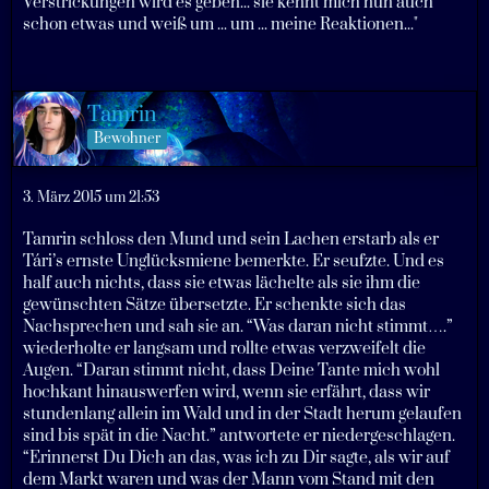
Verstrickungen wird es geben... sie kennt mich nun auch
schon etwas und weiß um ... um ... meine Reaktionen..."
Tamrin
Bewohner
3. März 2015 um 21:53
Tamrin schloss den Mund und sein Lachen erstarb als er
Tári’s ernste Unglücksmiene bemerkte. Er seufzte. Und es
half auch nichts, dass sie etwas lächelte als sie ihm die
gewünschten Sätze übersetzte. Er schenkte sich das
Nachsprechen und sah sie an. “Was daran nicht stimmt….”
wiederholte er langsam und rollte etwas verzweifelt die
Augen. “Daran stimmt nicht, dass Deine Tante mich wohl
hochkant hinauswerfen wird, wenn sie erfährt, dass wir
stundenlang allein im Wald und in der Stadt herum gelaufen
sind bis spät in die Nacht.” antwortete er niedergeschlagen.
“Erinnerst Du Dich an das, was ich zu Dir sagte, als wir auf
dem Markt waren und was der Mann vom Stand mit den