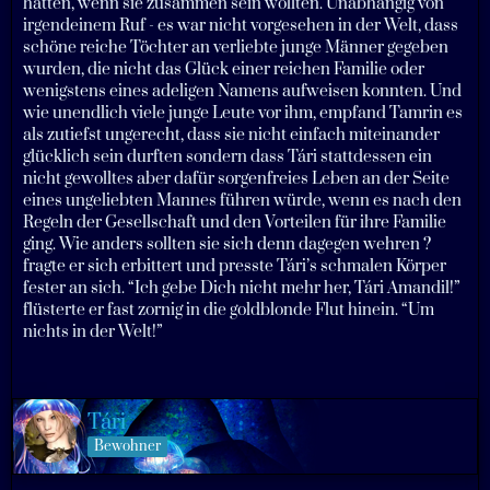
hatten, wenn sie zusammen sein wollten. Unabhängig von
irgendeinem Ruf - es war nicht vorgesehen in der Welt, dass
schöne reiche Töchter an verliebte junge Männer gegeben
wurden, die nicht das Glück einer reichen Familie oder
wenigstens eines adeligen Namens aufweisen konnten. Und
wie unendlich viele junge Leute vor ihm, empfand Tamrin es
als zutiefst ungerecht, dass sie nicht einfach miteinander
glücklich sein durften sondern dass Tári stattdessen ein
nicht gewolltes aber dafür sorgenfreies Leben an der Seite
eines ungeliebten Mannes führen würde, wenn es nach den
Regeln der Gesellschaft und den Vorteilen für ihre Familie
ging. Wie anders sollten sie sich denn dagegen wehren ?
fragte er sich erbittert und presste Tári’s schmalen Körper
fester an sich. “Ich gebe Dich nicht mehr her, Tári Amandil!”
flüsterte er fast zornig in die goldblonde Flut hinein. “Um
nichts in der Welt!”
Tári
Bewohner