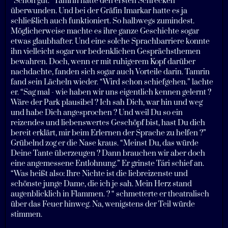
“Schon gut.” Tamrin hatte den ersten Schrecken
überwunden. Und bei der Gräfin Imarkar hatte es ja
schließlich auch funktioniert. So halbwegs zumindest.
Möglicherweise machte es ihre ganze Geschichte sogar
etwas glaubhafter. Und eine solche Sprachbarriere konnte
ihn vielleicht sogar vor bedenklichen Gesprächsthemen
bewahren. Doch, wenn er mit ruhigerem Kopf darüber
nachdachte, fanden sich sogar auch Vorteile darin. Tamrin
fand sein Lächeln wieder. “Wird schon schiefgehen.” lachte
er. “Sag mal - wie haben wir uns eigentlich kennen gelernt ?
Wäre der Park plausibel ? Ich sah Dich, war hin und weg
und habe Dich angesprochen ? Und weil Du so ein
reizendes und liebenswertes Geschöpf bist, hast Du dich
bereit erklärt, mir beim Erlernen der Sprache zu helfen ?”
Grübelnd zog er die Nase kraus. “Meinst Du, das würde
Deine Tante überzeugen ? Dann brauchen wir aber doch
eine angemessene Entlohnung.” Er grinste Tári schief an.
“Was heißt also: Ihre Nichte ist die liebreizenste und
schönste junge Dame, die ich je sah. Mein Herz stand
augenblicklich in Flammen. ? “ schmetterte er theatralisch
über das Feuer hinweg. Na, wenigstens der Teil würde
stimmen.