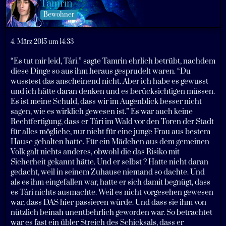
Tamrin
Bewohner
4. März 2015 um 14:33
“Es tut mir leid, Tári.” sagte Tamrin ehrlich betrübt, nachdem
diese Dinge so aus ihm heraus gesprudelt waren. “Du
wusstest das anscheinend nicht. Aber ich habe es gewusst
und ich hätte daran denken und es berücksichtigen müssen.
Es ist meine Schuld, dass wir im Augenblick besser nicht
sagen, wie es wirklich gewesen ist.” Es war auch keine
Rechtfertigung, dass er Tári im Wald vor den Toren der Stadt
für alles mögliche, nur nicht für eine junge Frau aus bestem
Hause gehalten hatte. Für ein Mädchen aus dem gemeinen
Volk galt nichts anderes, obwohl die das Risiko mit
Sicherheit gekannt hätte. Und er selbst ? Hatte nicht daran
gedacht, weil in seinem Zuhause niemand so dachte. Und
als es ihm eingefallen war, hatte er sich damit begnügt, dass
es Tári nichts ausmachte. Weil es nicht vorgesehen gewesen
war, dass DAS hier passieren würde. Und dass sie ihm von
nützlich beinah unentbehrlich geworden war. So betrachtet
war es fast ein übler Streich des Schicksals, dass er