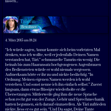
lassen..."
Tamrin
Bewohner
4. März 2015 um 18:24
“Ich würde sagen, Annur konnte sich beim vorletzten Mal
denken, was ich wollte, weil er jedenfalls Deinen Namen
verstanden hat, Tári.” schmunzelte Tamrin ein wenig. Die
beinah bis zum Haaransatz hochgezogenen Augenbrauen
des Bediensteten würde er wohl niemals vergessen.
Aufmerksam hörte er ihr zu und nickte bedächtig. “In
Ordnung. Meinen eigenen Namen werden ich wohl
verstehen. Und sonst nenne ich ihn einfach selbst.” Zuerst
langsam, dann etwas flüssiger wiederholte er die
Übersetzungen. Mittlerweile ging ihm die neue Sprache
schon recht gut von der Zunge, Gehör und Sprechmechanik
hatten begonnen, sich darauf einzustellen. Als Tári zufrieden
nickte, liess er es gut sein. “Und Du sagst, Deine Tante