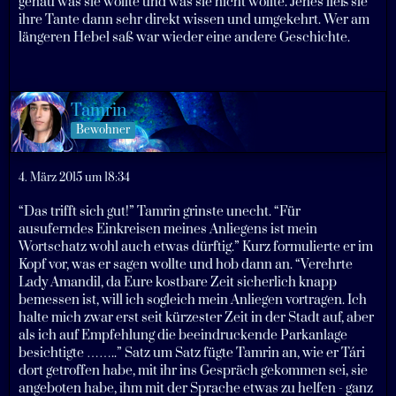
genau was sie wollte und was sie nicht wollte. Jenes ließ sie
ihre Tante dann sehr direkt wissen und umgekehrt. Wer am
längeren Hebel saß war wieder eine andere Geschichte.
Tamrin
Bewohner
4. März 2015 um 18:34
“Das trifft sich gut!” Tamrin grinste unecht. “Für
ausuferndes Einkreisen meines Anliegens ist mein
Wortschatz wohl auch etwas dürftig.” Kurz formulierte er im
Kopf vor, was er sagen wollte und hob dann an. “Verehrte
Lady Amandil, da Eure kostbare Zeit sicherlich knapp
bemessen ist, will ich sogleich mein Anliegen vortragen. Ich
halte mich zwar erst seit kürzester Zeit in der Stadt auf, aber
als ich auf Empfehlung die beeindruckende Parkanlage
besichtigte ……..” Satz um Satz fügte Tamrin an, wie er Tári
dort getroffen habe, mit ihr ins Gespräch gekommen sei, sie
angeboten habe, ihm mit der Sprache etwas zu helfen - ganz