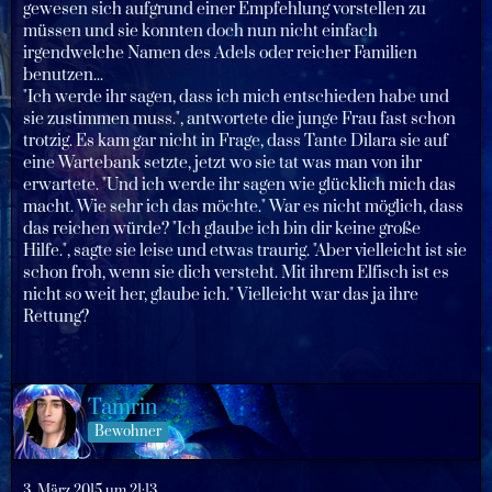
gewesen sich aufgrund einer Empfehlung vorstellen zu
müssen und sie konnten doch nun nicht einfach
irgendwelche Namen des Adels oder reicher Familien
benutzen...
"Ich werde ihr sagen, dass ich mich entschieden habe und
sie zustimmen muss.", antwortete die junge Frau fast schon
trotzig. Es kam gar nicht in Frage, dass Tante Dilara sie auf
eine Wartebank setzte, jetzt wo sie tat was man von ihr
erwartete. "Und ich werde ihr sagen wie glücklich mich das
macht. Wie sehr ich das möchte." War es nicht möglich, dass
das reichen würde? "Ich glaube ich bin dir keine große
Hilfe.", sagte sie leise und etwas traurig. "Aber vielleicht ist sie
schon froh, wenn sie dich versteht. Mit ihrem Elfisch ist es
nicht so weit her, glaube ich." Vielleicht war das ja ihre
Rettung?
Tamrin
Bewohner
3. März 2015 um 21:13