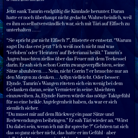
Jetzt sank Tamrin endgültig die Kinnlade herunter. Daran
hatte er noch überhaupt nicht gedacht. Wahrscheinlich, weil
es ihm so selbstverständlich war, sich mit Tári auf Elfisch zu
unterhalten ……
“Sie spricht gar nicht Elfisch ?”, flüsterte er entsetzt. “Warum
sagst Du das erst jetzt ? Ich weiß noch nicht mal was
‘Verloben’ oder ‘Heiraten’ auf Belerianai heißt.” Tamrin’s
Augen huschten ziellos über das Feuer mit dem Teekessel
darin. Er sah sich schon Corrin zwangsverpflichten, seine
Sätze abzuhören….. Nein, nicht Corrin !! er brauchte nur an
den Morgen zu denken… Arilyn vielleicht. Oder besser:
Elynde. Tamrin’s Wangen röteten sich ein wenig bei dem
Gedanken daran, seine Vermieter in seine Absichten
einzuweihen. Ja, Elynde Farren würde das nötige Taktgefühl
für so eine heikle Angelegenheit haben, da war er sich
ziemlich sicher.
“Du musst mir auf dem Rückweg ein paar Sätze und
Redewendungen beibringen.” Er sah Tári wieder an. “Wirst
Du dabei sein, wenn ich mit ihr spreche ?” Gehören tat sich
das so ganz sicher nicht, das hatte er im Gefühl - aber