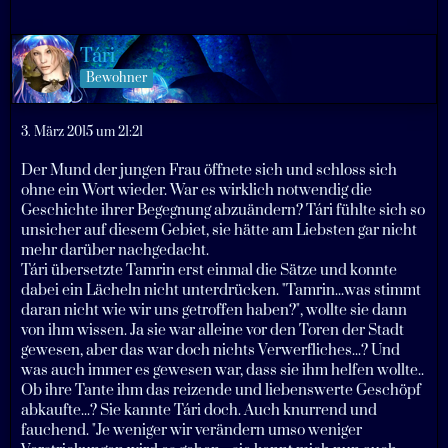
Tári
Bewohner
3. März 2015 um 21:21
Der Mund der jungen Frau öffnete sich und schloss sich
ohne ein Wort wieder. War es wirklich notwendig die
Geschichte ihrer Begegnung abzuändern? Tári fühlte sich so
unsicher auf diesem Gebiet, sie hätte am Liebsten gar nicht
mehr darüber nachgedacht.
Tári übersetzte Tamrin erst einmal die Sätze und konnte
dabei ein Lächeln nicht unterdrücken. "Tamrin...was stimmt
daran nicht wie wir uns getroffen haben?", wollte sie dann
von ihm wissen. Ja sie war alleine vor den Toren der Stadt
gewesen, aber das war doch nichts Verwerfliches...? Und
was auch immer es gewesen war, dass sie ihm helfen wollte..
Ob ihre Tante ihm das reizende und liebenswerte Geschöpf
abkaufte...? Sie kannte Tári doch. Auch knurrend und
fauchend. "Je weniger wir verändern umso weniger