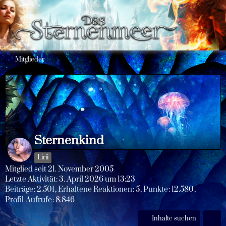
Mitglieder
Sternenkind
Lirii
Mitglied seit 21. November 2005
Letzte Aktivität:
3. April 2026 um 13:23
Beiträge
2.501
Erhaltene Reaktionen
5
Punkte
12.580
Profil-Aufrufe
8.846
Inhalte suchen